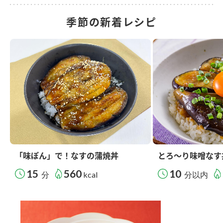
季節の新着レシピ
「味ぽん」で！なすの蒲焼丼
とろ～り味噌なす
15
560
10
分
kcal
分以内