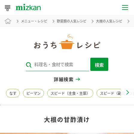
メニュー・レシピ
野菜類の人気レシピ
大根の人気レシピ
おうちレシピ
おすすめレシピ
レシピ特集
検索
レシピカテゴリ一覧
詳細検索
商品からレシピを探す
なす
ピーマン
スピード（主食・主菜）
スピード（副菜・つ
レシピ名特集
大根の甘酢漬け
商品情報