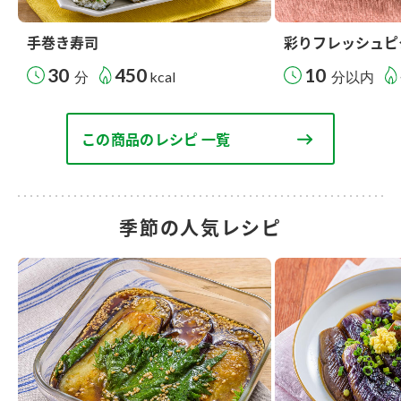
手巻き寿司
彩りフレッシュピ
30
450
10
分
kcal
分以内
この商品のレシピ 一覧
季節の人気レシピ