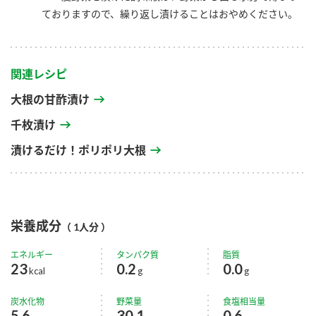
ておりますので、繰り返し漬けることはおやめください。
関連レシピ
大根の甘酢漬け
千枚漬け
漬けるだけ！ポリポリ大根
栄養成分
（ 1人分 ）
エネルギー
タンパク質
脂質
23
0.2
0.0
kcal
g
g
炭水化物
野菜量
食塩相当量
5.6
30.1
0.6