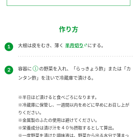
作り方
大根は皮をむき、薄く
半月切り
にする。
１
容器に
の野菜を入れ、「らっきょう酢」または「カ
２
ンタン酢」を注いで冷蔵庫で漬ける。
※半日ほど漬けると食べごろになります。
※冷蔵庫に保管し、一週間以内をめどに早めにお召し上が
りください。
※金属製のふたの使用は避けてください。
※栄養成分は漬け汁を４０％摂取するとして算出。
※一度野菜を漬けた調味液は、野菜から出る水分で薄まっ