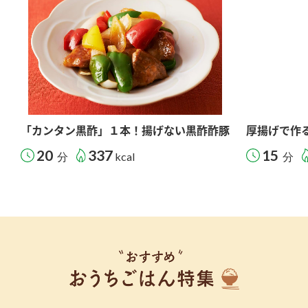
「カンタン黒酢」１本！揚げない黒酢酢豚
厚揚げで作
20
337
15
分
kcal
分