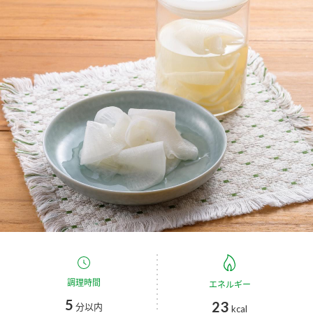
商品カテゴリ
新商品一覧
酢
調味酢
キャンペーン情報
お酢ドリンク
ぽん酢
ブランド・スペシャルサイト
ブランド・スペシャルサイト トップ
みりん風・料理酒
鍋用調味料
商品ブランドサイト
企業情報
Fibee（ファイビー）
国内事業概要
くらしプラ酢
つゆ
たれ
カンタン酢
ミツカングループについて
お酢ドリンク
ミツカンを知る
企業理念
スープ
中華
調理時間
エネルギー
味ぽん
5
23
分以内
kcal
ぽん酢