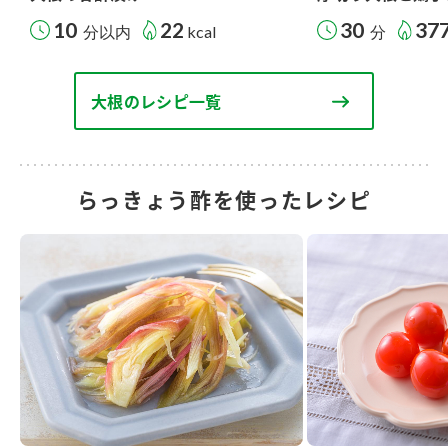
10
22
30
37
分以内
kcal
分
大根のレシピ一覧
らっきょう酢を使ったレシピ