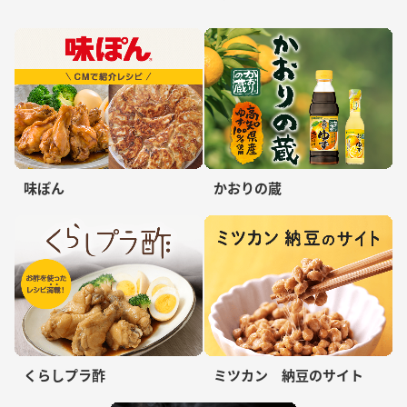
味ぽん
かおりの蔵
くらしプラ酢
ミツカン 納豆のサイト