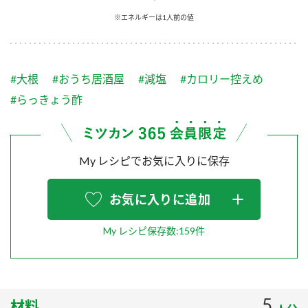
採用情報
環境への取り組み
※エネルギーは1人前の値
かおりの蔵
ミツカンの歴史
クイック調味料
レモン果汁
ニュースリリース
つゆ
水の文化センター（アーカイブ）
鍋なび
#大根
#おうち居酒屋
#減塩
#カロリー控えめ
ふりかけ
おすしの素
お客様相談センター
納豆のサイト
#らっきょう酢
ZENB initiative
PIN印
お客様の声をいかしました
炊き込みご飯の素
米飯用調味液
三ツ判山吹
My レシピでお気に入りに保存
販売終了製品のご案内
千夜
MIM（ミツカンミュージアム）
納豆
Fibee
よくあるご質問
お気に入りに追加
スペシャルサイト
お酢を知ろう！
各部門が大切にしていること
お問い合わせ
My レシピ保存数:159件
すしラボ
地図から取り扱い店舗を探す
ぽん酢サワー
おいしさと健康への取り組み
納豆の豆知識
5
材料