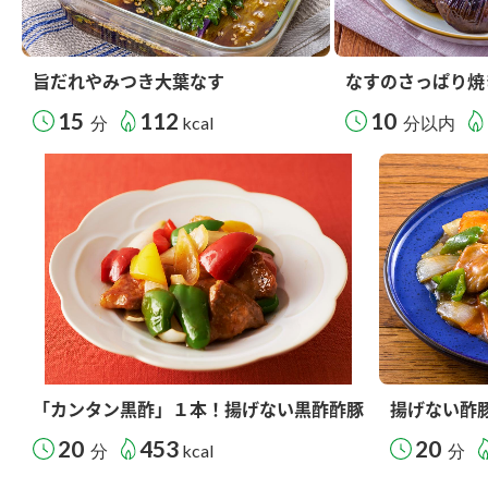
旨だれやみつき大葉なす
なすのさっぱり焼
15
112
10
分
kcal
分以内
「カンタン黒酢」１本！揚げない黒酢酢豚
揚げない酢
20
453
20
分
kcal
分