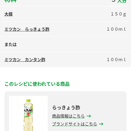
人分
鍋奉行マニュアル
ミツカン公式通販
ミツカンのCM
キッザニア東京「ぽん酢工房」
大根
１５０ｇ
ロングセラー商品 ＋ おすすめレシピ
ミツカン らっきょう酢
１００ｍｌ
人気商品 ＋ おすすめレシピ
または
ミツカン カンタン酢
１００ｍｌ
検索
業務用サイト
ミツカングループについて
製造所固有記号一覧
このレシピに使われている商品
らっきょう酢
商品情報はこちら
ブランドサイトはこちら