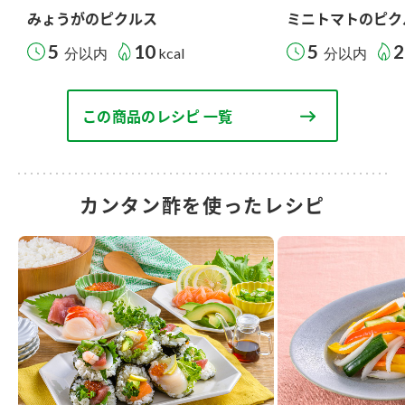
みょうがのピクルス
ミニトマトのピク
5
10
5
2
分以内
kcal
分以内
この商品のレシピ 一覧
カンタン酢を使ったレシピ