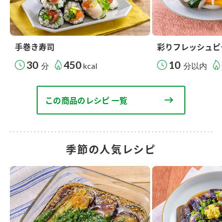
手巻き寿司
彩りフレッシュピ
30
450
10
分
kcal
分以内
この商品のレシピ 一覧
季節の人気レシピ