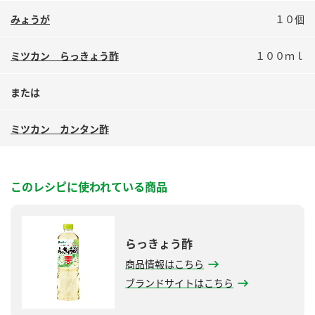
鍋奉行マニュアル
ミツカン公式通販
みょうが
１０個
ミツカンのCM
キッザニア東京「ぽん酢工房」
ミツカン らっきょう酢
１００ｍｌ
ロングセラー商品 ＋ おすすめレシピ
人気商品 ＋ おすすめレシピ
または
ミツカン カンタン酢
検索
業務用サイト
ミツカングループについて
製造所固有記号一覧
このレシピに使われている商品
らっきょう酢
商品情報はこちら
ブランドサイトはこちら