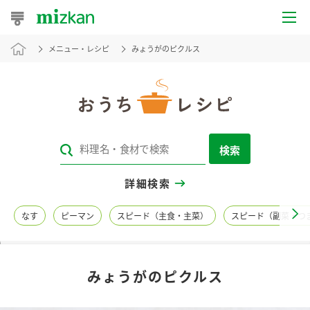
メニュー・レシピ
みょうがのピクルス
おうちレシピ
おすすめレシピ
レシピ特集
検索
レシピカテゴリ一覧
詳細検索
商品からレシピを探す
なす
ピーマン
スピード（主食・主菜）
スピード（副菜・つ
レシピ名特集
みょうがのピクルス
商品情報