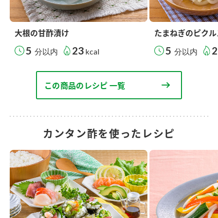
大根の甘酢漬け
たまねぎのピクル
5
23
5
2
分以内
kcal
分以内
この商品のレシピ 一覧
カンタン酢を使ったレシピ