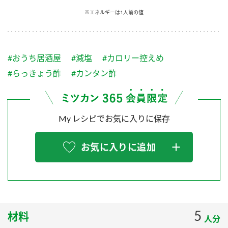
採用情報
環境への取り組み
※エネルギーは1人前の値
かおりの蔵
ミツカンの歴史
クイック調味料
レモン果汁
ニュースリリース
つゆ
水の文化センター（アーカイブ）
鍋なび
#おうち居酒屋
#減塩
#カロリー控えめ
ふりかけ
おすしの素
お客様相談センター
納豆のサイト
#らっきょう酢
#カンタン酢
ZENB initiative
PIN印
お客様の声をいかしました
炊き込みご飯の素
米飯用調味液
三ツ判山吹
My レシピでお気に入りに保存
販売終了製品のご案内
千夜
MIM（ミツカンミュージアム）
納豆
Fibee
よくあるご質問
お気に入りに追加
スペシャルサイト
お酢を知ろう！
各部門が大切にしていること
お問い合わせ
すしラボ
地図から取り扱い店舗を探す
ぽん酢サワー
おいしさと健康への取り組み
5
材料
納豆の豆知識
人分