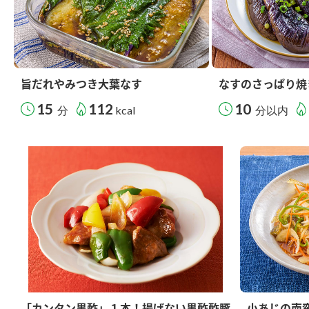
旨だれやみつき大葉なす
なすのさっぱり焼
15
112
10
分
kcal
分以内
「カンタン黒酢」１本！揚げない黒酢酢豚
小あじの南