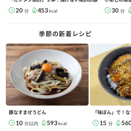
20
453
30
分
kcal
分
季節の新着レシピ
豚なすまぜうどん
「味ぽん」で！な
10
593
15
56
分以内
kcal
分