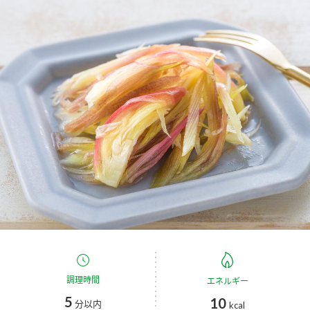
商品カテゴリ
新商品一覧
酢
調味酢
キャンペーン情報
お酢ドリンク
ぽん酢
ブランド・スペシャルサイト
ブランド・スペシャルサイト トップ
みりん風・料理酒
鍋用調味料
商品ブランドサイト
企業情報
Fibee（ファイビー）
国内事業概要
くらしプラ酢
つゆ
たれ
カンタン酢
ミツカングループについて
お酢ドリンク
ミツカンを知る
企業理念
スープ
中華
調理時間
エネルギー
味ぽん
5
10
分以内
kcal
ぽん酢