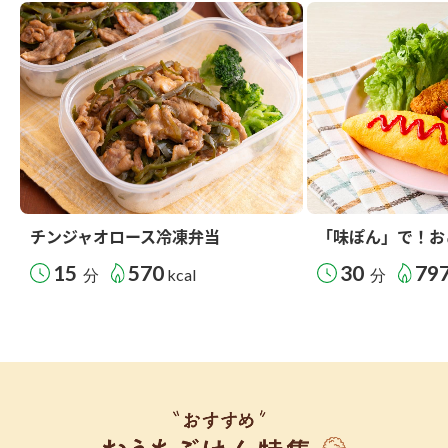
チンジャオロース冷凍弁当
「味ぽん」で！お
15
570
30
79
分
kcal
分