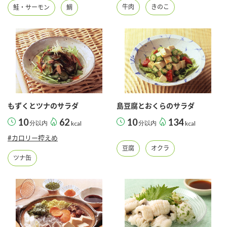
鍋奉行マニュアル
牛肉
きのこ
鮭・サーモン
鯛
ミツカン公式通販
ミツカンのCM
キッザニア東京「ぽん酢工房」
ロングセラー商品 ＋ おすすめレシピ
人気商品 ＋ おすすめレシピ
検索
もずくとツナのサラダ
島豆腐とおくらのサラダ
10
62
10
134
分以内
kcal
分以内
kcal
業務用サイト
ミツカングループについて
製造所固有記号一覧
#カロリー控えめ
豆腐
オクラ
ツナ缶