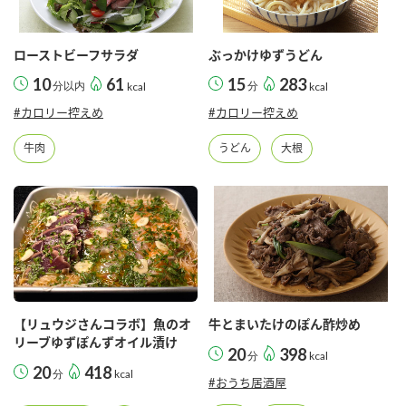
採用情報
環境への取り組み
かおりの蔵
ミツカンの歴史
クイック調味料
レモン果汁
ニュースリリース
ローストビーフサラダ
ぶっかけゆずうどん
つゆ
水の文化センター（アーカイブ）
10
61
15
283
分以内
kcal
分
kcal
鍋なび
ふりかけ
おすしの素
#カロリー控えめ
#カロリー控えめ
お客様相談センター
納豆のサイト
牛肉
うどん
大根
ZENB initiative
PIN印
お客様の声をいかしました
炊き込みご飯の素
米飯用調味液
三ツ判山吹
販売終了製品のご案内
千夜
MIM（ミツカンミュージアム）
納豆
Fibee
よくあるご質問
スペシャルサイト
お酢を知ろう！
各部門が大切にしていること
お問い合わせ
すしラボ
【リュウジさんコラボ】魚のオ
牛とまいたけのぽん酢炒め
リーブゆずぽんずオイル漬け
地図から取り扱い店舗を探す
20
398
ぽん酢サワー
分
kcal
20
418
おいしさと健康への取り組み
分
kcal
#おうち居酒屋
納豆の豆知識