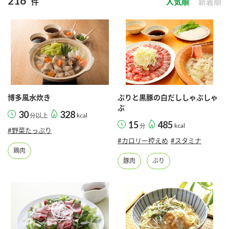
216
件
人気順
新着順
商品カテゴリ
新商品一覧
酢
調味酢
キャンペーン情報
お酢ドリンク
ぽん酢
ブランド・スペシャルサイト
博多風水炊き
ぶりと黒豚の白だししゃぶしゃ
ブランド・スペシャルサイト トップ
ぶ
30
328
分以上
kcal
みりん風・料理酒
鍋用調味料
15
485
商品ブランドサイト
分
kcal
企業情報
#野菜たっぷり
Fibee（ファイビー）
#カロリー控えめ
#スタミナ
鶏肉
国内事業概要
くらしプラ酢
豚肉
ぶり
つゆ
たれ
カンタン酢
ミツカングループについて
お酢ドリンク
ミツカンを知る
企業理念
スープ
中華
味ぽん
ぽん酢