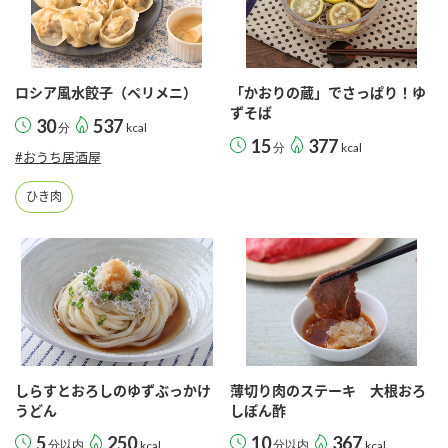
ロシア風水餃子（ペリメニ）
「かおりの蔵」でさっぱり！ゆ
ずそば
30
537
分
kcal
15
377
分
kcal
#おうち居酒屋
ひき肉
しらすとおろしのゆずぶっかけ
薄切り肉のステーキ 大根おろ
うどん
しぽん酢
5
250
10
367
分以内
kcal
分以内
kcal