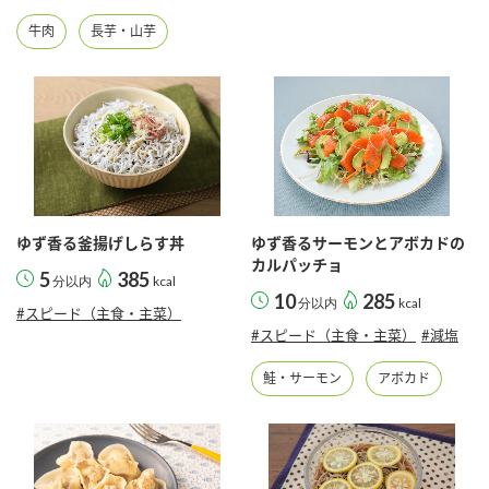
牛肉
長芋・山芋
ゆず香る釜揚げしらす丼
ゆず香るサーモンとアボカドの
カルパッチョ
5
385
分以内
kcal
10
285
分以内
kcal
#スピード（主食・主菜）
#スピード（主食・主菜）
#減塩
鮭・サーモン
アボカド