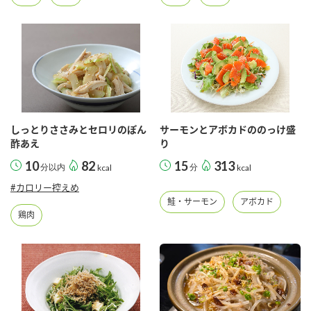
しっとりささみとセロリのぽん
サーモンとアボカドののっけ盛
酢あえ
り
10
82
15
313
分以内
kcal
分
kcal
#カロリー控えめ
鮭・サーモン
アボカド
鶏肉