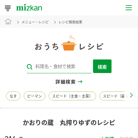
メニュー・レシピ
レシピ検索結果
おうちレシピ
おすすめレシピ
レシピ特集
検索
レシピカテゴリ一覧
詳細検索
商品からレシピを探す
なす
ピーマン
スピード（主食・主菜）
スピード（副菜・つ
レシピ名特集
かおりの蔵 丸搾りゆずのレシピ
商品情報