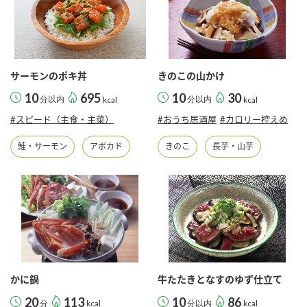
サーモンのポキ丼
きのこの山かけ
10
695
10
30
分以内
kcal
分以内
kcal
#スピード（主食・主菜）
#おうち居酒屋
#カロリー控えめ
鮭・サーモン
アボカド
きのこ
長芋・山芋
かに鍋
牛たたきとなすのゆず仕立て
20
113
10
86
分
kcal
分以内
kcal