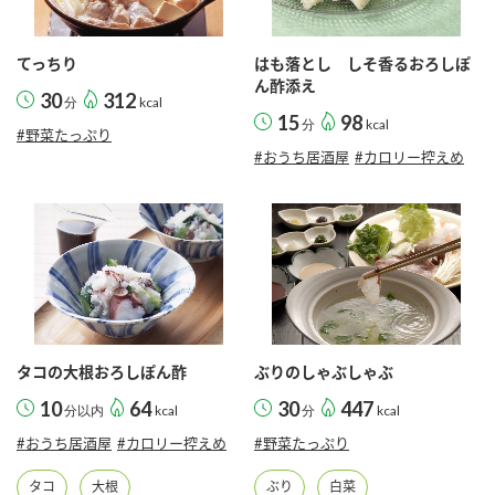
てっちり
はも落とし しそ香るおろしぽ
ん酢添え
30
312
分
kcal
15
98
分
kcal
#野菜たっぷり
#おうち居酒屋
#カロリー控えめ
タコの大根おろしぽん酢
ぶりのしゃぶしゃぶ
10
64
30
447
分以内
kcal
分
kcal
#おうち居酒屋
#カロリー控えめ
#野菜たっぷり
タコ
大根
ぶり
白菜