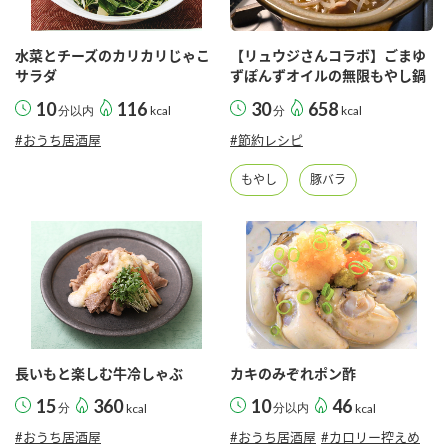
水菜とチーズのカリカリじゃこ
【リュウジさんコラボ】ごまゆ
サラダ
ずぽんずオイルの無限もやし鍋
10
116
30
658
分以内
kcal
分
kcal
#おうち居酒屋
#節約レシピ
もやし
豚バラ
長いもと楽しむ牛冷しゃぶ
カキのみぞれポン酢
15
360
10
46
分
kcal
分以内
kcal
#おうち居酒屋
#おうち居酒屋
#カロリー控えめ