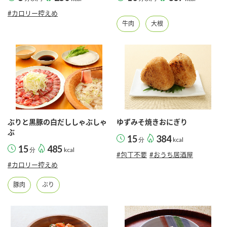
#カロリー控えめ
牛肉
大根
ぶりと黒豚の白だししゃぶしゃ
ゆずみそ焼きおにぎり
ぶ
15
384
分
kcal
15
485
分
kcal
#包丁不要
#おうち居酒屋
#カロリー控えめ
豚肉
ぶり