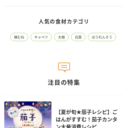
人気の食材カテゴリ
鶏むね
キャベツ
大根
白菜
ほうれんそう
注目の特集
【夏が旬★茄子レシピ】ご
はんがすすむ！茄子カンタ
ン大量消費レシピ