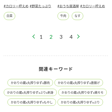
#カロリー控えめ
#野菜たっぷり
#おうち居酒屋
#カロリー控えめ
白菜
牛肉
なす
1
2
3
4
関連キーワード
かおりの藏x丸搾りゆずx豚肉
かおりの蔵x丸搾りゆずx唐揚げ
かおりの蔵x丸搾りゆずxぶりx刺身
かおりの蔵x丸搾りゆずx鶏モモ
かおりの蔵x丸搾りゆずxもやし
かおりの蔵x丸搾りゆずxぶり