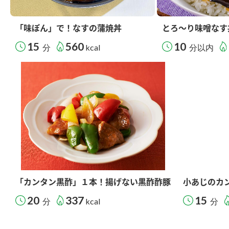
「味ぽん」で！なすの蒲焼丼
とろ～り味噌なす
15
560
10
分
kcal
分以内
「カンタン黒酢」１本！揚げない黒酢酢豚
小あじのカ
20
337
15
分
kcal
分