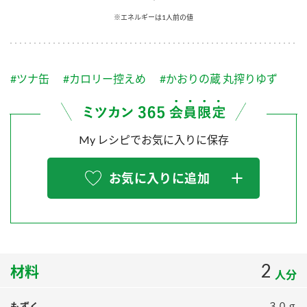
採用情報
環境への取り組み
※エネルギーは1人前の値
かおりの蔵
ミツカンの歴史
クイック調味料
レモン果汁
ニュースリリース
つゆ
水の文化センター（アーカイブ）
鍋なび
#ツナ缶
#カロリー控えめ
#かおりの蔵 丸搾りゆず
ふりかけ
おすしの素
お客様相談センター
納豆のサイト
ZENB initiative
PIN印
お客様の声をいかしました
炊き込みご飯の素
米飯用調味液
My レシピでお気に入りに保存
三ツ判山吹
販売終了製品のご案内
千夜
MIM（ミツカンミュージアム）
お気に入りに追加
納豆
Fibee
よくあるご質問
スペシャルサイト
お酢を知ろう！
各部門が大切にしていること
お問い合わせ
すしラボ
地図から取り扱い店舗を探す
2
ぽん酢サワー
材料
人分
おいしさと健康への取り組み
納豆の豆知識
もずく
３０ｇ