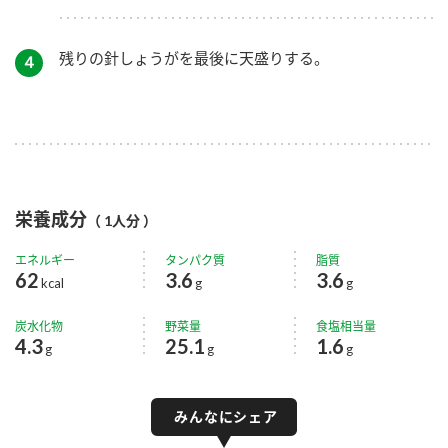
残りの針しょうがを最後に天盛りする。
４
栄養成分
（ 1人分 ）
エネルギー
タンパク質
脂質
62
3.6
3.6
kcal
g
g
炭水化物
野菜量
食塩相当量
4.3
25.1
1.6
g
g
g