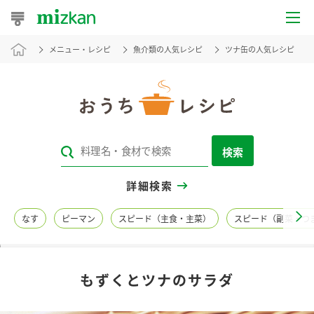
メニュー・レシピ
魚介類の人気レシピ
ツナ缶の人気レシピ
おうちレシピ
おすすめレシピ
レシピ特集
検索
レシピカテゴリ一覧
詳細検索
商品からレシピを探す
なす
ピーマン
スピード（主食・主菜）
スピード（副菜・つ
レシピ名特集
もずくとツナのサラダ
商品情報