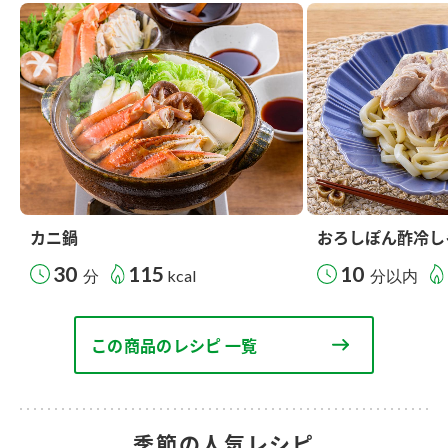
カニ鍋
おろしぽん酢冷し
30
115
10
分
kcal
分以内
この商品のレシピ 一覧
季節の人気レシピ