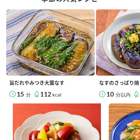
旨だれやみつき大葉なす
なすのさっぱり焼
15
112
10
分
kcal
分以内