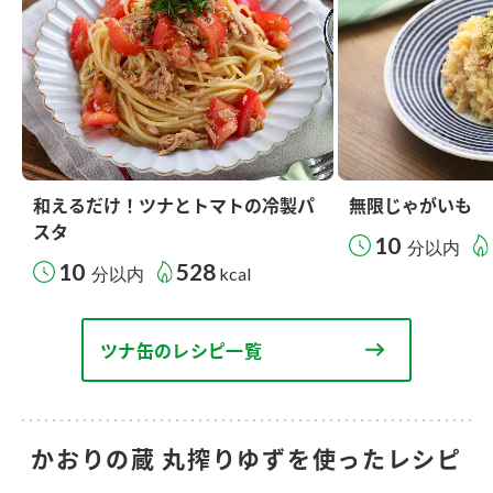
和えるだけ！ツナとトマトの冷製パ
無限じゃがいも
スタ
10
分以内
10
528
分以内
kcal
ツナ缶のレシピ一覧
かおりの蔵 丸搾りゆずを使ったレシピ