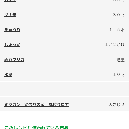
鍋奉行マニュアル
ミツカン公式通販
ミツカンのCM
キッザニア東京「ぽん酢工房」
ツナ缶
３０ｇ
ロングセラー商品 ＋ おすすめレシピ
きゅうり
１／５本
人気商品 ＋ おすすめレシピ
しょうが
１／２かけ
検索
赤パプリカ
適量
水菜
１０ｇ
業務用サイト
ミツカングループについて
製造所固有記号一覧
ミツカン かおりの蔵 丸搾りゆず
大さじ２
このレシピに使われている商品