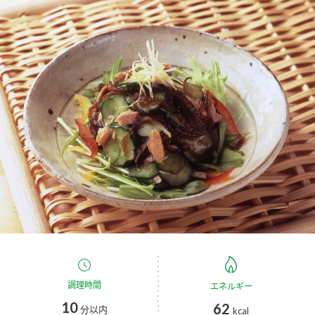
商品カテゴリ
新商品一覧
酢
調味酢
キャンペーン情報
お酢ドリンク
ぽん酢
ブランド・スペシャルサイト
ブランド・スペシャルサイト トップ
みりん風・料理酒
鍋用調味料
商品ブランドサイト
企業情報
Fibee（ファイビー）
国内事業概要
くらしプラ酢
つゆ
たれ
カンタン酢
ミツカングループについて
お酢ドリンク
ミツカンを知る
企業理念
スープ
中華
調理時間
エネルギー
味ぽん
10
62
分以内
kcal
ぽん酢