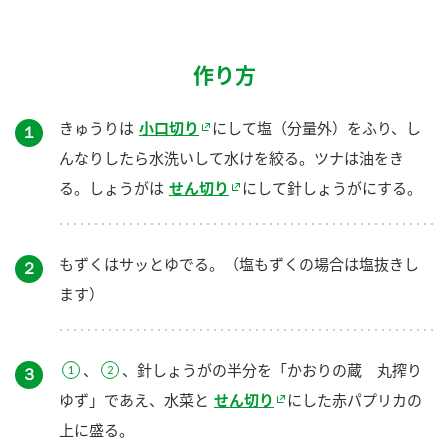
作り方
きゅうりは
小口切り
にして塩（分量外）をふり、し
１
んなりしたら水洗いして水けを絞る。ツナは油をき
る。しょうがは
せん切り
にして針しょうがにする。
もずくはサッとゆでる。（塩もずくの場合は塩抜きし
２
ます）
、
、針しょうがの半分を「かおりの蔵 丸搾り
３
ゆず」であえ、水菜と
せん切り
にした赤パプリカの
上に盛る。