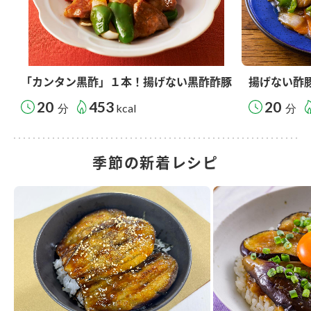
「カンタン黒酢」１本！揚げない黒酢酢豚
揚げない酢
20
453
20
分
kcal
分
季節の新着レシピ