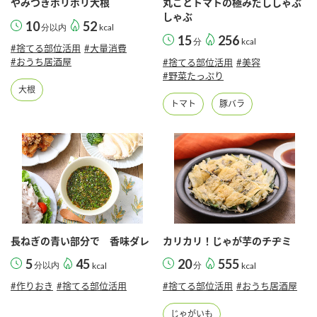
やみつきポリポリ大根
丸ごとトマトの極みだししゃぶ
しゃぶ
10
52
分以内
kcal
15
256
分
kcal
#捨てる部位活用
#大量消費
#おうち居酒屋
#捨てる部位活用
#美容
#野菜たっぷり
大根
トマト
豚バラ
長ねぎの青い部分で 香味ダレ
カリカリ！じゃが芋のチヂミ
5
45
20
555
分以内
kcal
分
kcal
#作りおき
#捨てる部位活用
#捨てる部位活用
#おうち居酒屋
じゃがいも