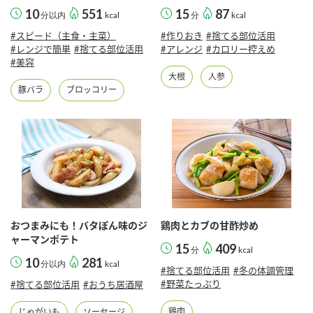
10
551
15
87
分以内
kcal
分
kcal
#スピード（主食・主菜）
#作りおき
#捨てる部位活用
#レンジで簡単
#捨てる部位活用
#アレンジ
#カロリー控えめ
#美容
大根
人参
豚バラ
ブロッコリー
おつまみにも！バタぽん味のジ
鶏肉とカブの甘酢炒め
ャーマンポテト
15
409
分
kcal
10
281
分以内
kcal
#捨てる部位活用
#冬の体調管理
#野菜たっぷり
#捨てる部位活用
#おうち居酒屋
鶏肉
じゃがいも
ソーセージ