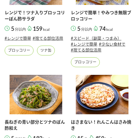
採用情報
環境への取り組み
かおりの蔵
ミツカンの歴史
クイック調味料
レモン果汁
レンジで！ツナ入りブロッコリ
レンジで簡単！やみつき無限ブ
ニュースリリース
ーぽん酢サラダ
ロッコリー
つゆ
水の文化センター（アーカイブ）
5
159
5
74
分以内
kcal
分以内
kcal
鍋なび
ふりかけ
おすしの素
#レンジで簡単
#捨てる部位活用
#スピード（副菜・つまみ）
お客様相談センター
納豆のサイト
#レンジで簡単
#少ない食材で
#捨てる部位活用
ブロッコリー
ツナ缶
ZENB initiative
PIN印
お客様の声をいかしました
炊き込みご飯の素
米飯用調味液
ブロッコリー
三ツ判山吹
販売終了製品のご案内
千夜
MIM（ミツカンミュージアム）
納豆
Fibee
よくあるご質問
スペシャルサイト
お酢を知ろう！
各部門が大切にしていること
お問い合わせ
すしラボ
地図から取り扱い店舗を探す
ぽん酢サワー
長ねぎの青い部分とツナのぽん
はさまない！れんこんはさみ焼
おいしさと健康への取り組み
酢和え
き
納豆の豆知識