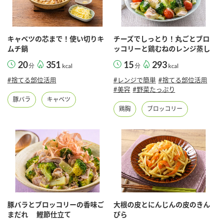
キャベツの芯まで！使い切りキ
チーズでしっとり！丸ごとブロ
ムチ鍋
ッコリーと鶏むねのレンジ蒸し
20
351
15
293
分
kcal
分
kcal
#捨てる部位活用
#レンジで簡単
#捨てる部位活用
#美容
#野菜たっぷり
豚バラ
キャベツ
鶏胸
ブロッコリー
豚バラとブロッコリーの香味ご
大根の皮とにんじんの皮のきん
まだれ 鰹節仕立て
ぴら