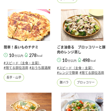
簡単！長いものチヂミ
ごま油香る ブロッコリーと豚
肉のレンジ蒸し
10
278
分以内
kcal
10
498
分以内
kcal
#スピード（主食・主菜）
#捨てる部位活用
#おうち居酒屋
#スピード（主食・主菜）
#レンジで簡単
#捨てる部位活用
長芋・山芋
豚バラ
ブロッコリー