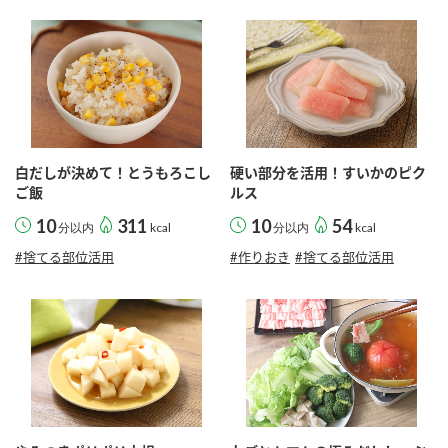
白だしが決めて！とうもろこし
硬い部分を活用！すいかのピク
ご飯
ルス
10
311
10
54
分以内
kcal
分以内
kcal
#捨てる部位活用
#作りおき
#捨てる部位活用