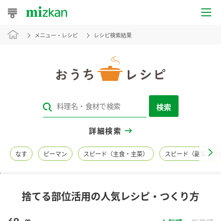
メニュー・レシピ
レシピ検索結果
おうちレシピ
おすすめレシピ
レシピ特集
検索
レシピカテゴリ一覧
詳細検索
商品からレシピを探す
なす
ピーマン
スピード（主食・主菜）
スピード（副菜・つ
レシピ名特集
捨てる部位活用の人気レシピ・つくり方
商品情報