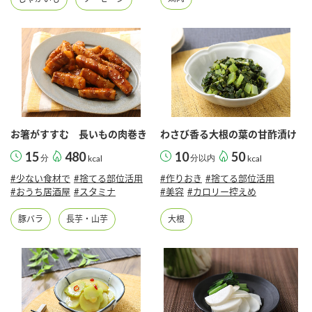
お箸がすすむ 長いもの肉巻き
わさび香る大根の葉の甘酢漬け
15
480
10
50
分
kcal
分以内
kcal
#少ない食材で
#捨てる部位活用
#作りおき
#捨てる部位活用
#おうち居酒屋
#スタミナ
#美容
#カロリー控えめ
豚バラ
長芋・山芋
大根