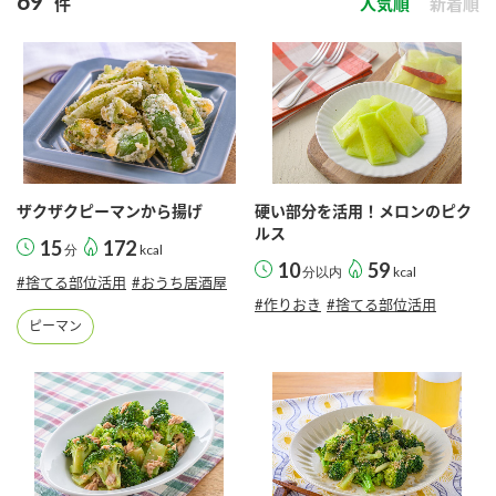
69
件
人気順
新着順
商品カテゴリ
新商品一覧
酢
調味酢
キャンペーン情報
お酢ドリンク
ぽん酢
ブランド・スペシャルサイト
ザクザクピーマンから揚げ
硬い部分を活用！メロンのピク
ブランド・スペシャルサイト トップ
ルス
15
172
分
kcal
みりん風・料理酒
鍋用調味料
10
59
商品ブランドサイト
分以内
kcal
企業情報
#捨てる部位活用
#おうち居酒屋
Fibee（ファイビー）
#作りおき
#捨てる部位活用
ピーマン
国内事業概要
くらしプラ酢
つゆ
たれ
カンタン酢
ミツカングループについて
お酢ドリンク
ミツカンを知る
企業理念
スープ
中華
味ぽん
ぽん酢