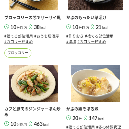
ブロッコリーの芯でザーサイ風
かぶのもったい菜漬け
10
38
10
21
分以内
kcal
分以内
kcal
#捨てる部位活用
#おうち居酒屋
#作りおき
#捨てる部位活用
#カロリー控えめ
#減塩
#カロリー控えめ
ブロッコリー
カブと豚肉のジンジャーぽん炒
かぶの鶏そぼろ煮
め
20
147
分
kcal
10
463
分以内
kcal
#捨てる部位活用
#冬の体調管理