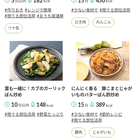
5
182
15
450
分以内
kcal
分
kcal
鍋奉行マニュアル
ミツカン公式通販
#作りおき
#レンジで簡単
#少ない食材で
#捨てる部位活用
ミツカンのCM
キッザニア東京「ぽん酢工房」
#捨てる部位活用
#おうち居酒屋
ひき肉
れんこん
ロングセラー商品 ＋ おすすめレシピ
ツナ缶
人気商品 ＋ おすすめレシピ
検索
業務用サイト
ミツカングループについて
製造所固有記号一覧
葉も一緒に！カブのガーリック
にんにく香る 豚こまとじゃが
ぽん炒め
いものバターぽん酢炒め
10
148
15
389
分以内
kcal
分
kcal
#捨てる部位活用
#野菜たっぷり
#少ない食材で
#節約レシピ
#捨てる部位活用
豚肉
じゃがいも