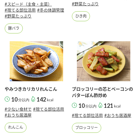
#野菜たっぷり
#スピード（主食・主菜）
#捨てる部位活用
#冬の体調管理
#野菜たっぷり
ひき肉
豚バラ
やみつきカリカリれんこん
ブロッコリーの芯とベーコンの
バターぽん酢炒め
10
142
分以内
kcal
10
121
分以内
kcal
#少ない食材で
#捨てる部位活用
#おうち居酒屋
#捨てる部位活用
#おうち居酒屋
れんこん
ブロッコリー