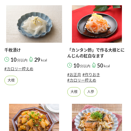
千枚漬け
「カンタン酢」で作る大根とに
んじんの紅白なます
10
29
分以内
kcal
10
50
分以内
kcal
#カロリー控えめ
#お正月
#作りおき
#カロリー控えめ
大根
大根
人参