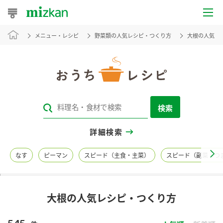
メニュー・レシピ
野菜類の人気レシピ・つくり方
大根の人気レ
おうちレシピ
おすすめレシピ
レシピ特集
検索
レシピカテゴリ一覧
詳細検索
商品からレシピを探す
なす
ピーマン
スピード（主食・主菜）
スピード（副菜・つ
レシピ名特集
大根の人気レシピ・つくり方
商品情報