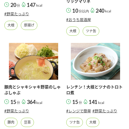
リックマリネ
20
147
分
kcal
10
240
分以内
kcal
#野菜たっぷり
#おうち居酒屋
大根
厚揚げ
大根
ツナ缶
豚肉とシャキシャキ野菜のしゃ
レンチン！大根とツナのトロト
ぶしゃぶ
ロ煮
15
364
15
141
分
kcal
分
kcal
#野菜たっぷり
#レンジで簡単
#野菜たっぷり
豚肉
豆苗
ツナ缶
大根