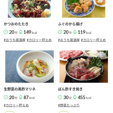
かつおのたたき
ふぐのから揚げ
20
149
20
119
分
kcal
分
kcal
#おうち居酒屋
#カロリー控えめ
#おうち居酒屋
#カロリー控えめ
生野菜の黒酢マリネ
ぽん酢すき焼き
20
87
30
455
分
kcal
分
kcal
#カロリー控えめ
#野菜たっぷり