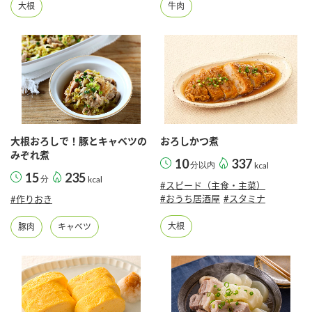
大根
牛肉
大根おろしで！豚とキャベツの
おろしかつ煮
みぞれ煮
10
337
分以内
kcal
15
235
分
kcal
#スピード（主食・主菜）
#おうち居酒屋
#スタミナ
#作りおき
大根
豚肉
キャベツ