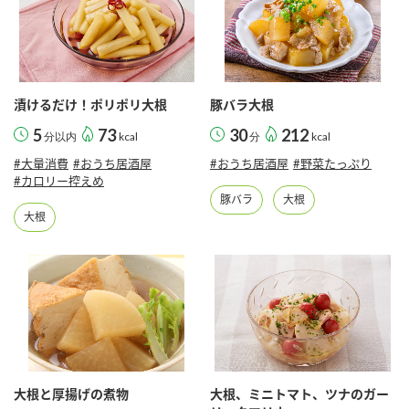
漬けるだけ！ポリポリ大根
豚バラ大根
5
73
30
212
分以内
kcal
分
kcal
#大量消費
#おうち居酒屋
#おうち居酒屋
#野菜たっぷり
#カロリー控えめ
豚バラ
大根
大根
大根と厚揚げの煮物
大根、ミニトマト、ツナのガー