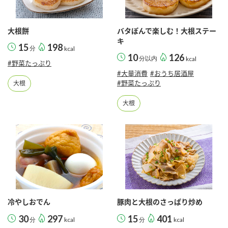
採用情報
環境への取り組み
かおりの蔵
ミツカンの歴史
クイック調味料
レモン果汁
ニュースリリース
大根餅
バタぽんで楽しむ！大根ステー
つゆ
キ
水の文化センター（アーカイブ）
15
198
分
kcal
鍋なび
10
126
ふりかけ
分以内
おすしの素
kcal
#野菜たっぷり
お客様相談センター
納豆のサイト
#大量消費
#おうち居酒屋
#野菜たっぷり
大根
ZENB initiative
PIN印
お客様の声をいかしました
炊き込みご飯の素
米飯用調味液
大根
三ツ判山吹
販売終了製品のご案内
千夜
MIM（ミツカンミュージアム）
納豆
Fibee
よくあるご質問
スペシャルサイト
お酢を知ろう！
各部門が大切にしていること
お問い合わせ
すしラボ
地図から取り扱い店舗を探す
ぽん酢サワー
冷やしおでん
豚肉と大根のさっぱり炒め
おいしさと健康への取り組み
納豆の豆知識
30
297
15
401
分
kcal
分
kcal