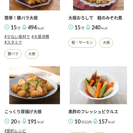
簡単！豚バラ大根
大根おろしで 鮭のみぞれ煮
15
494
15
240
分
kcal
分
kcal
#少ない食材で
#大量消費
#スタミナ
鮭・サーモン
大根
豚バラ
大根
こっくり厚揚げ大根
黒酢のフレッシュピクルス
20
191
10
157
分
kcal
分以内
kcal
#節約レシピ