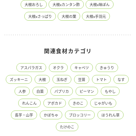
大根おろし
大根xカンタン酢
大根x味ぽん
大根xさっぱり
大根の葉
大根x手羽元
関連食材カテゴリ
アスパラガス
オクラ
キャベツ
きゅうり
ズッキーニ
大根
玉ねぎ
豆苗
トマト
なす
人参
白菜
パプリカ
ピーマン
もやし
れんこん
アボカド
きのこ
じゃがいも
長芋・山芋
かぼちゃ
ブロッコリー
ほうれん草
たけのこ