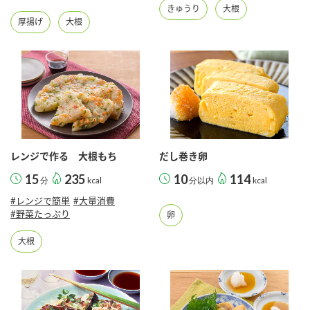
きゅうり
大根
厚揚げ
大根
レンジで作る 大根もち
だし巻き卵
15
235
10
114
分
kcal
分以内
kcal
#レンジで簡単
#大量消費
#野菜たっぷり
卵
大根