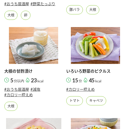
鍋奉行マニュアル
#おうち居酒屋
#野菜たっぷり
ミツカン公式通販
豚バラ
大根
ミツカンのCM
キッザニア東京「ぽん酢工房」
大根
卵
ロングセラー商品 ＋ おすすめレシピ
人気商品 ＋ おすすめレシピ
検索
大根の甘酢漬け
いろいろ野菜のピクルス
業務用サイト
ミツカングループについて
製造所固有記号一覧
5
23
15
45
分以内
kcal
分
kcal
#おうち居酒屋
#減塩
#カロリー控えめ
#カロリー控えめ
トマト
キャベツ
大根