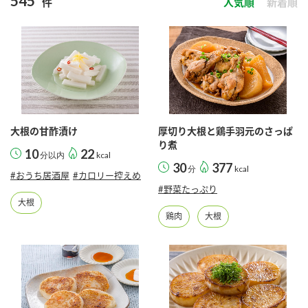
545
件
人気順
新着順
商品カテゴリ
新商品一覧
酢
調味酢
キャンペーン情報
お酢ドリンク
ぽん酢
ブランド・スペシャルサイト
大根の甘酢漬け
厚切り大根と鶏手羽元のさっぱ
ブランド・スペシャルサイト トップ
り煮
10
22
分以内
kcal
みりん風・料理酒
鍋用調味料
30
377
商品ブランドサイト
分
kcal
企業情報
#おうち居酒屋
#カロリー控えめ
Fibee（ファイビー）
#野菜たっぷり
大根
国内事業概要
くらしプラ酢
鶏肉
大根
つゆ
たれ
カンタン酢
ミツカングループについて
お酢ドリンク
ミツカンを知る
企業理念
スープ
中華
味ぽん
ぽん酢