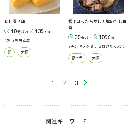
だし巻き卵
鍋でほったらかし！豚のだし角
煮
10
135
分以内
kcal
30
1056
分以上
kcal
#おうち居酒屋
#美容
#スタミナ
#野菜たっぷり
卵
大根
豚バラ
大根
1
2
3
関連キーワード