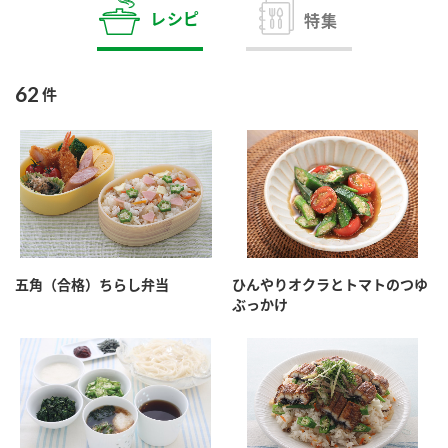
商品カテゴリ
レシピ
特集
新商品一覧
酢
調味酢
62
件
キャンペーン情報
お酢ドリンク
ぽん酢
ブランド・スペシャルサイト
ブランド・スペシャルサイト トップ
みりん風・料理酒
鍋用調味料
商品ブランドサイト
企業情報
Fibee（ファイビー）
五角（合格）ちらし弁当
ひんやりオクラとトマトのつゆ
国内事業概要
くらしプラ酢
ぶっかけ
つゆ
たれ
カンタン酢
ミツカングループについて
お酢ドリンク
ミツカンを知る
企業理念
スープ
中華
味ぽん
ぽん酢