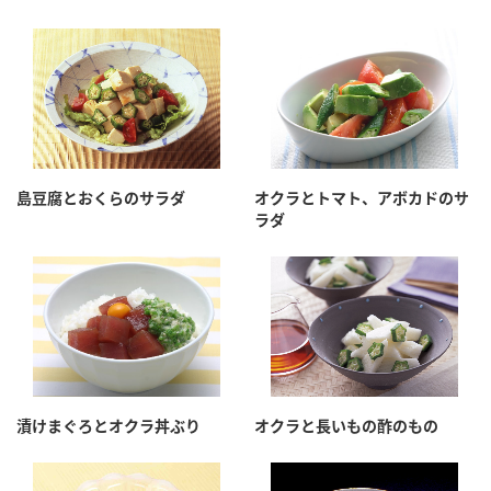
鍋奉行マニュアル
ミツカン公式通販
ミツカンのCM
キッザニア東京「ぽん酢工房」
ロングセラー商品 ＋ おすすめレシピ
人気商品 ＋ おすすめレシピ
島豆腐とおくらのサラダ
オクラとトマト、アボカドのサ
ラダ
検索
業務用サイト
ミツカングループについて
製造所固有記号一覧
漬けまぐろとオクラ丼ぶり
オクラと長いもの酢のもの