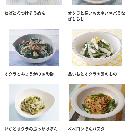
採用情報
環境への取り組み
かおりの蔵
ミツカンの歴史
クイック調味料
レモン果汁
ねばとろつけそうめん
オクラと長いものネバネバうな
ニュースリリース
ぎちらし
つゆ
水の文化センター（アーカイブ）
鍋なび
ふりかけ
おすしの素
お客様相談センター
納豆のサイト
ZENB initiative
PIN印
お客様の声をいかしました
炊き込みご飯の素
米飯用調味液
三ツ判山吹
販売終了製品のご案内
千夜
MIM（ミツカンミュージアム）
オクラとみょうがのあえ物
長いもとオクラの酢のもの
納豆
Fibee
よくあるご質問
スペシャルサイト
お酢を知ろう！
各部門が大切にしていること
お問い合わせ
すしラボ
地図から取り扱い店舗を探す
ぽん酢サワー
おいしさと健康への取り組み
納豆の豆知識
いかとオクラのぶっかけぽん
ペペロンぽんパスタ