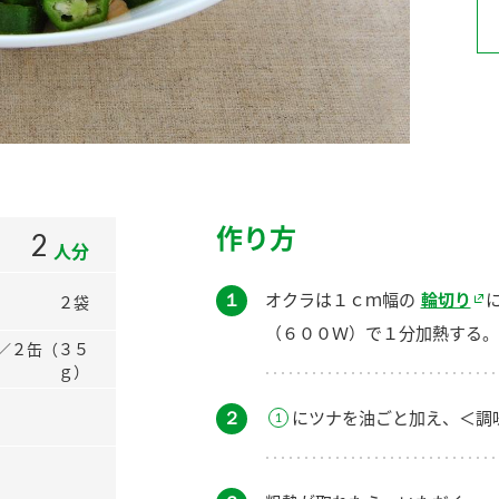
）
酢を知ろう！
すしラボ
ぽん酢サワー
作り方
2
人分
１
オクラは１ｃｍ幅の
輪切り
２袋
（６００Ｗ）で１分加熱する。
／２缶（３５
ｇ）
２
にツナを油ごと加え、＜調