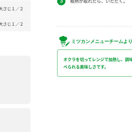
３
粗熱が取れたら、いただく。
大さじ１／２
大さじ１／２
ミツカンメニューチームよ
オクラを切ってレンジで加熱し、調
べられる美味しさです。