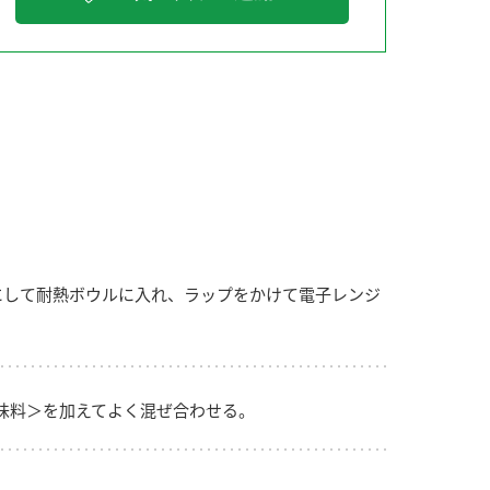
納豆の豆知識
鍋奉行マニュアル
ミツカンのCM
にして耐熱ボウルに入れ、ラップをかけて電子レンジ
味料＞を加えてよく混ぜ合わせる。