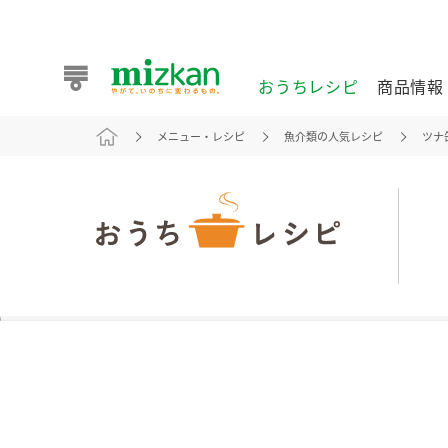
おうちレシピ
商品情報
メニュー・レシピ
魚介類の人気レシピ
ツナ
おうちレシピ
商品情報 トップ
企業情報 トップ
お客様相談センター トップ
ミツカン公式通販
業務用サイト
また食べたいが見つかる。ミツカンからのおすすめレシピを
おうちレシピ トップ