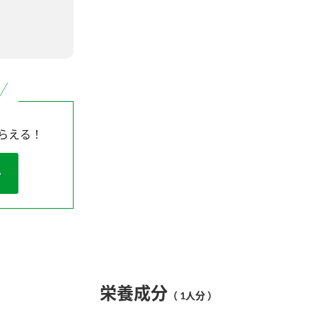
らえる！
栄養成分
（ 1人分 ）