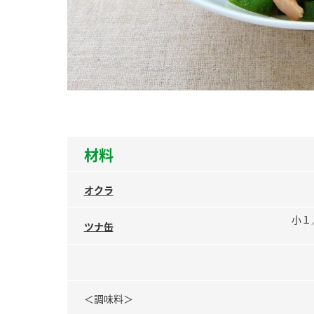
ー
お
材料
オクラ
小１
ツナ缶
＜調味料＞