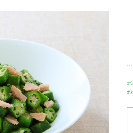
す。
テーマとし
活動を行っ
た。
MIM（ミツカンミュ
各部門が
スープ
中華
クイック調味料
レモン果汁
ふりか
ージアム）
いること
ミツカンの酢づくりの
「未来ビジ
歴史などが学べる体験
実現に向け
型博物館です。
取り組みを
す。
納豆
Fibee
キッザニア東京「ぽ
#
ん酢工房」
#
味ぽんやお酢について
楽しく学べるパビリオ
ンです。
ibee（ファイビ
くらしプラ酢
カンタン酢