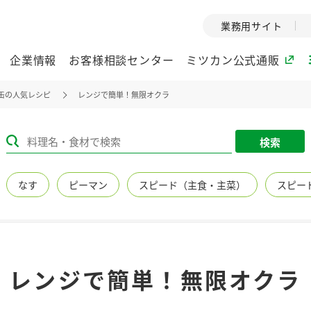
業務用サイト
企業情報
お客様相談センター
ミツカン公式通販
缶の人気レシピ
レンジで簡単！無限オクラ
ミツカングループについて
検索
企業理念
ミツカンの
なす
ピーマン
スピード（主食・主菜）
スピー
ミツカングループの企
創業から現在
業理念をご紹介しま
ツカンの変革
す。
歴史をご紹介
ご紹介します。
環境への取り組み
水の文化
レンジで簡単！無限オクラ
（アーカ
酢
調味酢
お酢ドリンク
ぽん酢
みりん風・
ミツカンの環境への取
り組みをご紹介しま
1999年