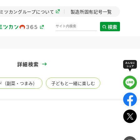
ミツカングループについて
製造所固有記号一覧
検索
製造所固有記号一覧
詳細検索
歴史
ド（副菜・つまみ）
子どもと一緒に楽しむ
までのミ
と挑戦の
します。
センター
ZENB initiative
イブ）
料理酒
鍋用調味料
つゆ
たれ
植物を可能な限りまる
ごと使ったZENBのコン
設立。「水」を