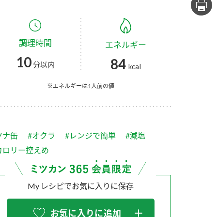
セプトをご紹介しま
た社会貢献
す。
ていまし
調理時間
エネルギー
大切にして
おいしさと健康への
け
おすしの素
炊き込みご飯の素
米飯用調味液
10
84
取り組み
分以内
kcal
ョン宣言」
ミツカンの研究成果と
た各部門の
おいしさと健康に役立
※エネルギーは1人前の値
ご紹介しま
つ情報をご紹介しま
す。
ツナ缶
#オクラ
#レンジで簡単
#減塩
カロリー控えめ
My レシピでお気に入りに保存
お酢ドリンク
味ぽん
ぽん酢
お気に入りに追加