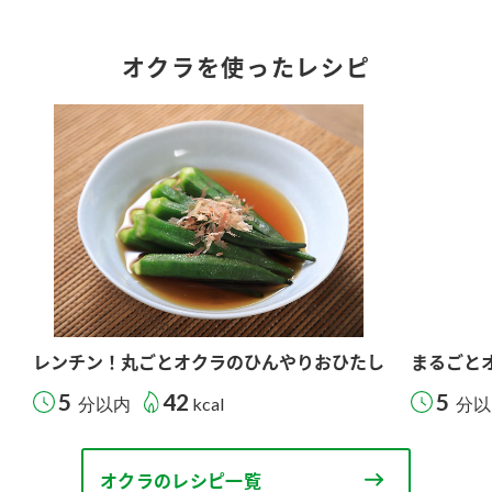
オクラを使ったレシピ
レンチン！丸ごとオクラのひんやりおひたし
まるごと
5
42
5
分以内
kcal
分以
オクラのレシピ一覧