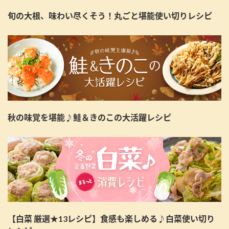
旬の大根、味わい尽くそう！丸ごと堪能使い切りレシピ
秋の味覚を堪能♪鮭＆きのこの大活躍レシピ
【白菜 厳選★13レシピ】食感も楽しめる♪白菜使い切り