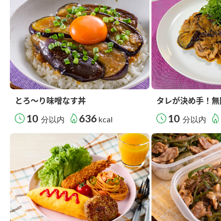
とろ～り味噌なす丼
タレが決め手！無
10
636
10
分以内
kcal
分以内