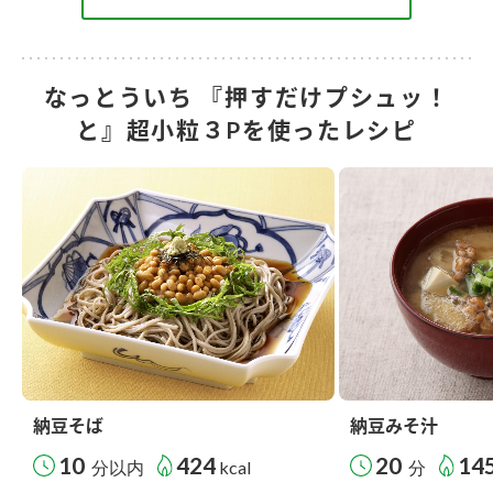
なっとういち 『押すだけプシュッ！
と』超小粒３Pを使ったレシピ
納豆そば
納豆みそ汁
10
424
20
14
分以内
kcal
分