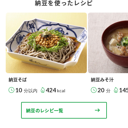
納豆を使ったレシピ
納豆そば
納豆みそ汁
10
424
20
14
分以内
kcal
分
納豆のレシピ一覧