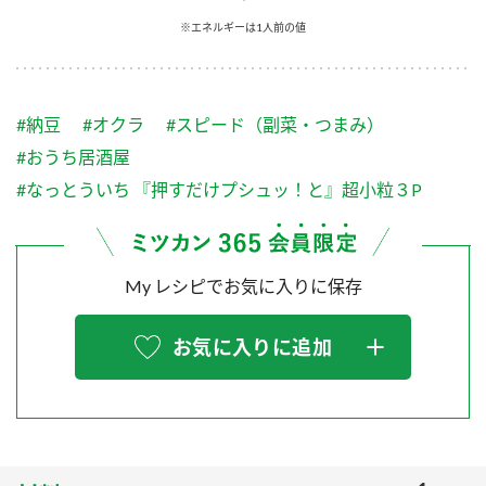
採用情報
環境への取り組み
※エネルギーは1人前の値
かおりの蔵
ミツカンの歴史
クイック調味料
レモン果汁
ニュースリリース
つゆ
水の文化センター（アーカイブ）
鍋なび
#納豆
#オクラ
#スピード（副菜・つまみ）
ふりかけ
おすしの素
お客様相談センター
納豆のサイト
#おうち居酒屋
ZENB initiative
PIN印
#なっとういち 『押すだけプシュッ！と』超小粒３P
お客様の声をいかしました
炊き込みご飯の素
米飯用調味液
三ツ判山吹
販売終了製品のご案内
千夜
MIM（ミツカンミュージアム）
My レシピでお気に入りに保存
納豆
Fibee
よくあるご質問
スペシャルサイト
お気に入りに追加
お酢を知ろう！
各部門が大切にしていること
お問い合わせ
すしラボ
地図から取り扱い店舗を探す
ぽん酢サワー
おいしさと健康への取り組み
納豆の豆知識