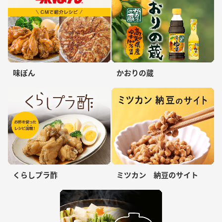
味ぽん
かおりの蔵
くらしプラ酢
ミツカン 納豆のサイト