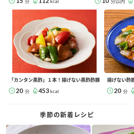
15
112
10
分
kcal
分以内
「カンタン黒酢」１本！揚げない黒酢酢豚
揚げない酢
20
453
20
分
kcal
分
季節の新着レシピ