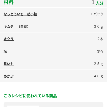
1
材料
人分
鍋奉行マニュアル
ミツカン公式通販
ミツカンのCM
キッザニア東京「ぽん酢工房」
なっとういち 超小粒
１パック
ロングセラー商品 ＋ おすすめレシピ
キムチ （白菜）
３０ｇ
人気商品 ＋ おすすめレシピ
オクラ
２本
検索
塩
少々
業務用サイト
ミツカングループについて
製造所固有記号一覧
長いも
２５ｇ
めかぶ
４０ｇ
このレシピに使われている商品