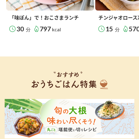
「味ぽん」で！おこさまランチ
チンジャオロース
30
797
15
57
分
kcal
分