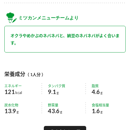
ミツカンメニューチームより
オクラやめかぶのネバネバと、納豆のネバネバがよく合いま
す。
栄養成分
（ 1人分 ）
エネルギー
タンパク質
脂質
121
9.1
4.6
kcal
g
g
炭水化物
野菜量
食塩相当量
13.9
43.6
1.6
g
g
g