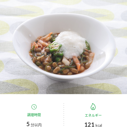
商品カテゴリ
新商品一覧
酢
調味酢
キャンペーン情報
お酢ドリンク
ぽん酢
ブランド・スペシャルサイト
ブランド・スペシャルサイト トップ
みりん風・料理酒
鍋用調味料
商品ブランドサイト
企業情報
Fibee（ファイビー）
国内事業概要
くらしプラ酢
つゆ
たれ
カンタン酢
ミツカングループについて
お酢ドリンク
ミツカンを知る
企業理念
スープ
中華
調理時間
エネルギー
味ぽん
5
121
分以内
kcal
ぽん酢