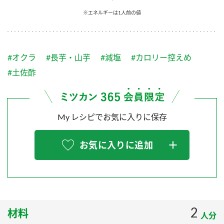
採用情報
環境への取り組み
※エネルギーは1人前の値
かおりの蔵
ミツカンの歴史
クイック調味料
レモン果汁
ニュースリリース
つゆ
水の文化センター（アーカイブ）
鍋なび
#オクラ
#長芋・山芋
#減塩
#カロリー控えめ
ふりかけ
おすしの素
お客様相談センター
納豆のサイト
#土佐酢
ZENB initiative
PIN印
お客様の声をいかしました
炊き込みご飯の素
米飯用調味液
三ツ判山吹
My レシピでお気に入りに保存
販売終了製品のご案内
千夜
MIM（ミツカンミュージアム）
納豆
Fibee
よくあるご質問
お気に入りに追加
スペシャルサイト
お酢を知ろう！
各部門が大切にしていること
お問い合わせ
すしラボ
地図から取り扱い店舗を探す
ぽん酢サワー
おいしさと健康への取り組み
2
材料
納豆の豆知識
人分