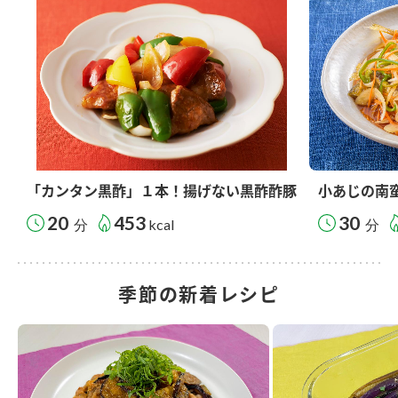
「カンタン黒酢」１本！揚げない黒酢酢豚
小あじの南
20
453
30
分
kcal
分
季節の新着レシピ