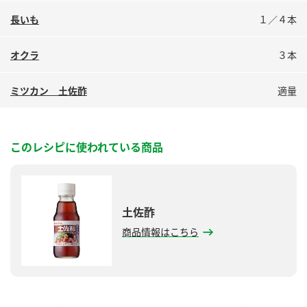
鍋奉行マニュアル
ミツカン公式通販
長いも
１／４本
ミツカンのCM
キッザニア東京「ぽん酢工房」
オクラ
３本
ロングセラー商品 ＋ おすすめレシピ
人気商品 ＋ おすすめレシピ
ミツカン 土佐酢
適量
検索
このレシピに使われている商品
業務用サイト
ミツカングループについて
製造所固有記号一覧
土佐酢
商品情報はこちら