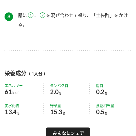
器に
、
を混ぜ合わせて盛り、「土佐酢」をかけ
３
る。
栄養成分
（ 1人分 ）
エネルギー
タンパク質
脂質
61
2.0
0.2
kcal
g
g
炭水化物
野菜量
食塩相当量
13.4
15.3
0.5
g
g
g