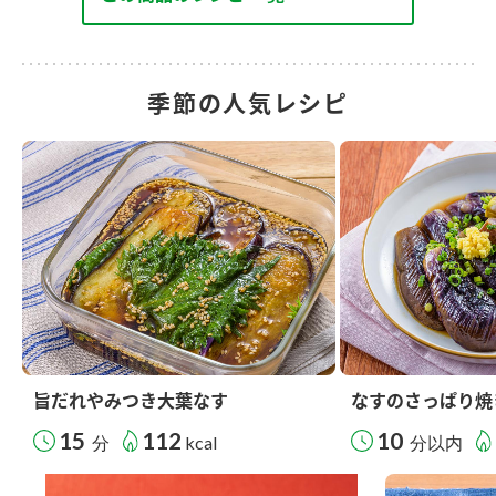
季節の人気レシピ
旨だれやみつき大葉なす
なすのさっぱり焼
15
112
10
分
kcal
分以内