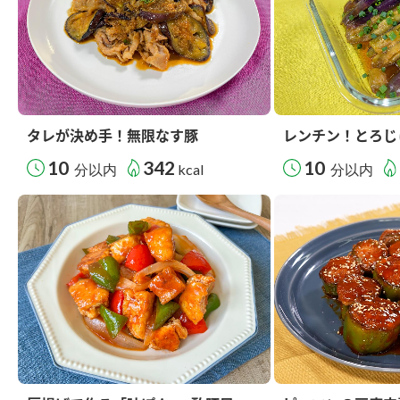
タレが決め手！無限なす豚
レンチン！とろじ
10
342
10
分以内
kcal
分以内