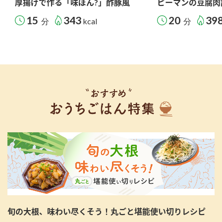
厚揚げで作る「味ぽん?」酢豚風
ピーマンの豆腐肉
15
343
20
39
分
kcal
分
旬の大根、味わい尽くそう！丸ごと堪能使い切りレシピ