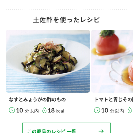
土佐酢を使ったレシピ
なすとみょうがの酢のもの
トマトと青じその
10
18
10
分以内
kcal
分以内
この商品のレシピ 一覧