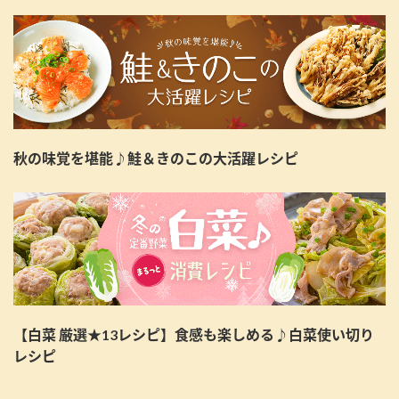
秋の味覚を堪能♪鮭＆きのこの大活躍レシピ
【白菜 厳選★13レシピ】食感も楽しめる♪白菜使い切り
レシピ