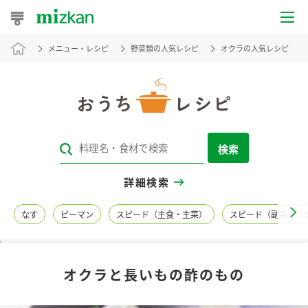
メニュー・レシピ
野菜類の人気レシピ
オクラの人気レシピ
おうちレシピ
おすすめレシピ
レシピ特集
検索
レシピカテゴリ一覧
詳細検索
商品からレシピを探す
なす
ピーマン
スピード（主食・主菜）
スピード（副菜・つ
レシピ名特集
オクラと長いもの酢のもの
商品情報