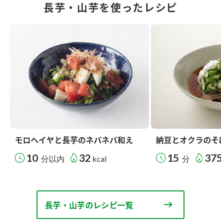
長芋・山芋を使ったレシピ
モロヘイヤと長芋のネバネバ和え
納豆とオクラのそ
10
32
15
37
分以内
kcal
分
長芋・山芋のレシピ一覧