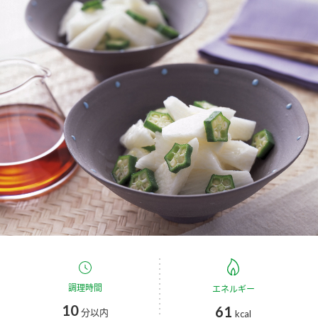
商品カテゴリ
新商品一覧
酢
調味酢
キャンペーン情報
お酢ドリンク
ぽん酢
ブランド・スペシャルサイト
ブランド・スペシャルサイト トップ
みりん風・料理酒
鍋用調味料
商品ブランドサイト
企業情報
Fibee（ファイビー）
国内事業概要
くらしプラ酢
つゆ
たれ
カンタン酢
ミツカングループについて
お酢ドリンク
ミツカンを知る
企業理念
スープ
中華
調理時間
エネルギー
味ぽん
10
61
分以内
kcal
ぽん酢