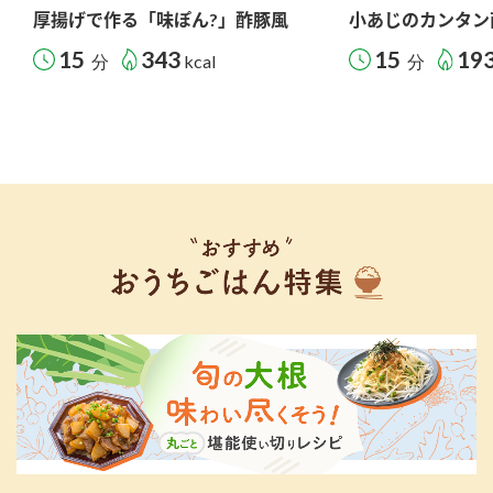
厚揚げで作る「味ぽん?」酢豚風
小あじのカンタン
15
343
15
19
分
kcal
分