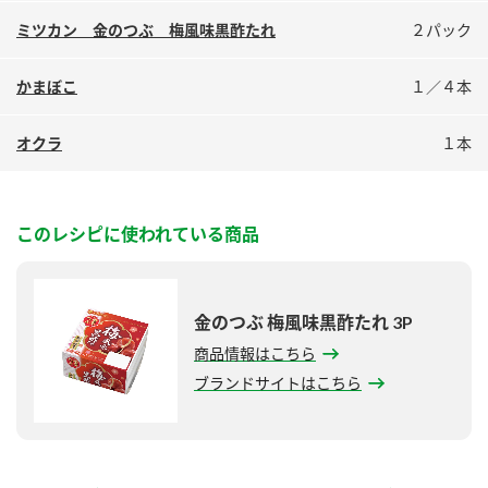
鍋奉行マニュアル
ミツカン公式通販
ミツカン 金のつぶ 梅風味黒酢たれ
２パック
ミツカンのCM
キッザニア東京「ぽん酢工房」
かまぼこ
１／４本
ロングセラー商品 ＋ おすすめレシピ
人気商品 ＋ おすすめレシピ
オクラ
１本
検索
このレシピに使われている商品
業務用サイト
ミツカングループについて
製造所固有記号一覧
金のつぶ 梅風味黒酢たれ 3P
商品情報はこちら
ブランドサイトはこちら