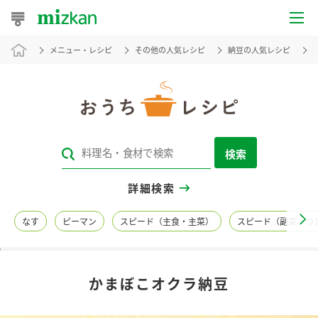
メニュー・レシピ
その他の人気レシピ
納豆の人気レシピ
おうちレシピ
おすすめレシピ
レシピ特集
検索
レシピカテゴリ一覧
詳細検索
商品からレシピを探す
なす
ピーマン
スピード（主食・主菜）
スピード（副菜・つ
レシピ名特集
かまぼこオクラ納豆
商品情報