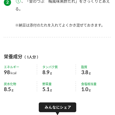
、「金のつぶ 梅風味黒酢たれ」をさっくりとあえ
２
る。
※納豆は添付のたれを入れてよくかき混ぜておきます。
栄養成分
（ 1人分 ）
エネルギー
タンパク質
脂質
98
8.9
3.8
kcal
g
g
炭水化物
野菜量
食塩相当量
8.5
5.1
1.0
g
g
g