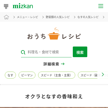
メニュー・レシピ
野菜類の人気レシピ
なすの人気レシピ
おうちレシピ
おすすめレシピ
レシピ特集
検索
レシピカテゴリ一覧
詳細検索
商品からレシピを探す
なす
ピーマン
スピード（主食・主菜）
スピード（副菜・つ
レシピ名特集
オクラとなすの香味和え
商品情報