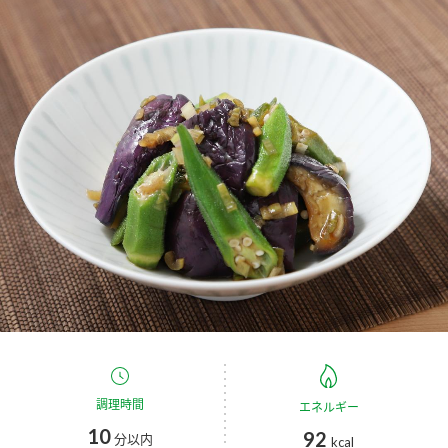
商品カテゴリ
新商品一覧
酢
調味酢
キャンペーン情報
お酢ドリンク
ぽん酢
ブランド・スペシャルサイト
ブランド・スペシャルサイト トップ
みりん風・料理酒
鍋用調味料
商品ブランドサイト
企業情報
Fibee（ファイビー）
国内事業概要
くらしプラ酢
つゆ
たれ
カンタン酢
ミツカングループについて
お酢ドリンク
ミツカンを知る
企業理念
スープ
中華
調理時間
エネルギー
味ぽん
10
92
分以内
kcal
ぽん酢