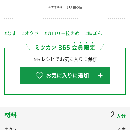
採用情報
環境への取り組み
※エネルギーは1人前の値
かおりの蔵
ミツカンの歴史
クイック調味料
レモン果汁
ニュースリリース
つゆ
水の文化センター（アーカイブ）
鍋なび
#なす
#オクラ
#カロリー控えめ
#味ぽん
ふりかけ
おすしの素
お客様相談センター
納豆のサイト
ZENB initiative
PIN印
お客様の声をいかしました
炊き込みご飯の素
米飯用調味液
My レシピでお気に入りに保存
三ツ判山吹
販売終了製品のご案内
千夜
MIM（ミツカンミュージアム）
お気に入りに追加
納豆
Fibee
よくあるご質問
スペシャルサイト
お酢を知ろう！
各部門が大切にしていること
お問い合わせ
すしラボ
地図から取り扱い店舗を探す
2
ぽん酢サワー
材料
人分
おいしさと健康への取り組み
納豆の豆知識
オクラ
４本