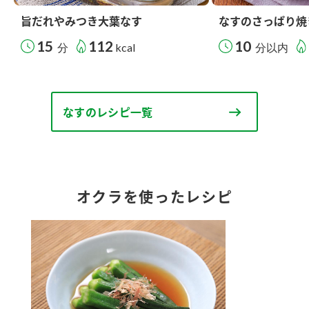
旨だれやみつき大葉なす
なすのさっぱり焼
15
112
10
分
kcal
分以内
なすのレシピ一覧
オクラを使ったレシピ