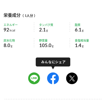
栄養成分
（ 1人分 ）
エネルギー
タンパク質
脂質
92
2.1
6.1
kcal
g
g
炭水化物
野菜量
食塩相当量
8.0
105.0
1.4
g
g
g