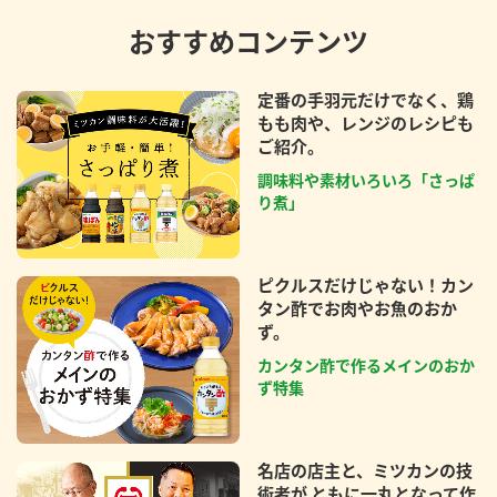
おすすめコンテンツ
定番の手羽元だけでなく、鶏
もも肉や、レンジのレシピも
ご紹介。
調味料や素材いろいろ「さっぱ
り煮」
ピクルスだけじゃない！カン
タン酢でお肉やお魚のおか
ず。
カンタン酢で作るメインのおか
ず特集
名店の店主と、ミツカンの技
術者が ともに一丸となって作