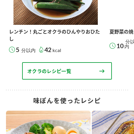
レンチン！丸ごとオクラのひんやりおひた
夏野菜の焼
し
分
10
内
5
42
分以内
kcal
オクラのレシピ一覧
味ぽんを使ったレシピ