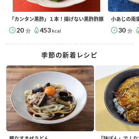
「カンタン黒酢」１本！揚げない黒酢酢豚
小あじの南
20
453
30
分
kcal
分
季節の新着レシピ
豚なすまぜうどん
「味ぽん」で！な