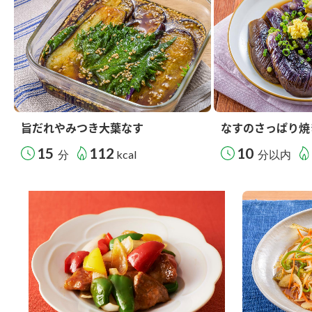
旨だれやみつき大葉なす
なすのさっぱり焼
15
112
10
分
kcal
分以内