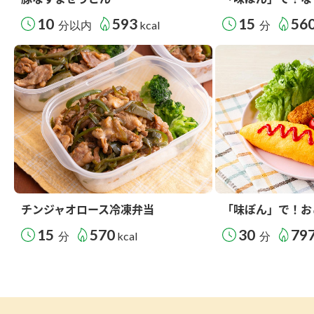
10
593
15
56
分以内
kcal
分
チンジャオロース冷凍弁当
「味ぽん」で！お
15
570
30
79
分
kcal
分