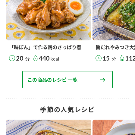
「味ぽん」で作る鶏のさっぱり煮
旨だれやみつき大
20
440
15
11
分
kcal
分
この商品のレシピ 一覧
季節の人気レシピ