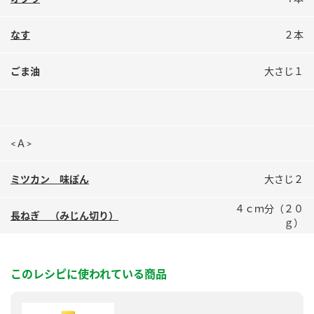
鍋奉行マニュアル
ミツカン公式通販
ミツカンのCM
キッザニア東京「ぽん酢工房」
なす
２本
ロングセラー商品 ＋ おすすめレシピ
ごま油
大さじ１
人気商品 ＋ おすすめレシピ
検索
<Ａ>
ミツカン 味ぽん
大さじ２
業務用サイト
ミツカングループについて
製造所固有記号一覧
４ｃｍ分（２０
長ねぎ （みじん切り）
ｇ）
このレシピに使われている商品