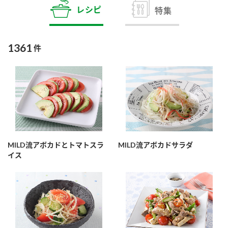
商品カテゴリ
レシピ
特集
新商品一覧
酢
調味酢
1361
件
キャンペーン情報
お酢ドリンク
ぽん酢
ブランド・スペシャルサイト
ブランド・スペシャルサイト トップ
みりん風・料理酒
鍋用調味料
商品ブランドサイト
企業情報
Fibee（ファイビー）
MILD流アボカドとトマトスラ
MILD流アボカドサラダ
国内事業概要
くらしプラ酢
イス
つゆ
たれ
カンタン酢
ミツカングループについて
お酢ドリンク
ミツカンを知る
企業理念
スープ
中華
味ぽん
ぽん酢