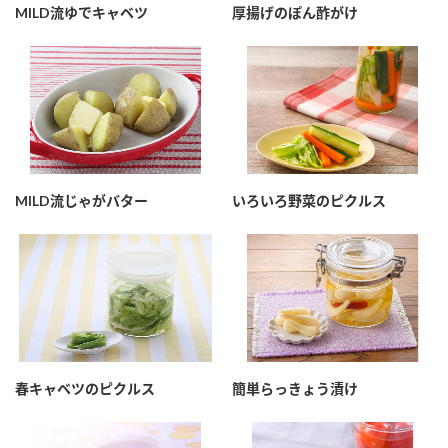
鍋奉行マニュアル
MILD流ゆでキャベツ
厚揚げのぽん酢がけ
ミツカン公式通販
ミツカンのCM
キッザニア東京「ぽん酢工房」
ロングセラー商品 ＋ おすすめレシピ
人気商品 ＋ おすすめレシピ
MILD流じゃがバター
いろいろ野菜のピクルス
検索
業務用サイト
ミツカングループについて
製造所固有記号一覧
春キャベツのピクルス
簡単らっきょう漬け