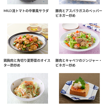
採用情報
環境への取り組み
かおりの蔵
ミツカンの歴史
クイック調味料
レモン果汁
MILD流トマトの中華風サラダ
豚肉とアスパラガスのペッパー
ニュースリリース
ビネガー炒め
つゆ
水の文化センター（アーカイブ）
鍋なび
ふりかけ
おすしの素
お客様相談センター
納豆のサイト
ZENB initiative
PIN印
お客様の声をいかしました
炊き込みご飯の素
米飯用調味液
三ツ判山吹
販売終了製品のご案内
千夜
MIM（ミツカンミュージアム）
鶏胸肉と角切り夏野菜のオイス
豚肉とキャベツのジンジャー・
ター酢炒め
ビネガー炒め
納豆
Fibee
よくあるご質問
スペシャルサイト
お酢を知ろう！
各部門が大切にしていること
お問い合わせ
すしラボ
地図から取り扱い店舗を探す
ぽん酢サワー
おいしさと健康への取り組み
納豆の豆知識