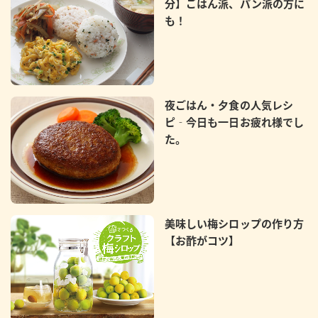
分】ごはん派、パン派の方に
も！
夜ごはん・夕食の人気レシ
ピ‐今日も一日お疲れ様でし
た。
美味しい梅シロップの作り方
【お酢がコツ】