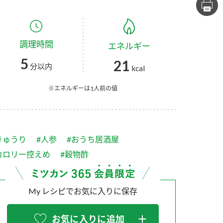
セプトをご紹介しま
た社会貢献
す。
ていまし
調理時間
エネルギー
大切にして
おいしさと健康への
け
おすしの素
炊き込みご飯の素
米飯用調味液
5
21
取り組み
分以内
kcal
ョン宣言」
ミツカンの研究成果と
た各部門の
おいしさと健康に役立
※エネルギーは1人前の値
ご紹介しま
つ情報をご紹介しま
す。
きゅうり
#人参
#おうち居酒屋
カロリー控えめ
#穀物酢
My レシピでお気に入りに保存
お酢ドリンク
味ぽん
ぽん酢
お気に入りに追加