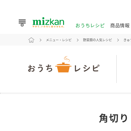
おうちレシピ
商品情報
メニュー・レシピ
野菜類の人気レシピ
きゅ
おうちレシピ
商品情報 トップ
企業情報 トップ
お客様相談センター トップ
ミツカン公式通販
業務用サイト
また食べたいが見つかる。ミツカンからのおすすめレシピを
角切り
おうちレシピ トップ