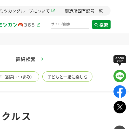
ミツカングループについて
製造所固有記号一覧
検索
製造所固有記号一覧
詳細検索
歴史
ド（副菜・つまみ）
子どもと一緒に楽しむ
までのミ
と挑戦の
します。
センター
ZENB initiative
ピクルス
イブ）
料理酒
鍋用調味料
つゆ
たれ
植物を可能な限りまる
ごと使ったZENBのコン
設立。「水」を