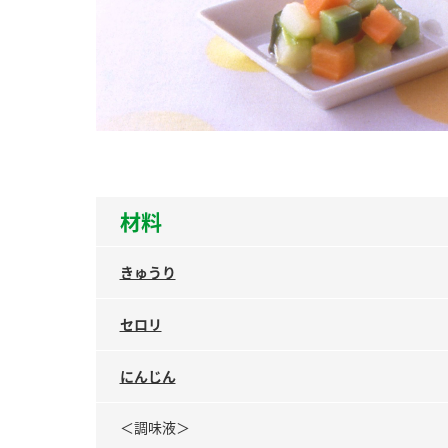
ー
お
材料
きゅうり
セロリ
にんじん
＜調味液＞