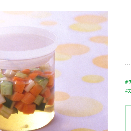
す。
テーマとし
活動を行っ
た。
MIM（ミツカンミュ
各部門が
スープ
中華
クイック調味料
レモン果汁
ふりか
ージアム）
いること
ミツカンの酢づくりの
「未来ビジ
歴史などが学べる体験
実現に向け
型博物館です。
取り組みを
す。
納豆
Fibee
キッザニア東京「ぽ
#
ん酢工房」
#
味ぽんやお酢について
楽しく学べるパビリオ
ンです。
ibee（ファイビ
くらしプラ酢
カンタン酢