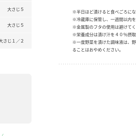
大さじ５
※半日ほど漬けると食べごろにな
※冷蔵庫に保管し、一週間以内を
大さじ５
※金属製のフタの使用は避けてく
※栄養成分は漬け汁を４０％摂取
大さじ１／２
※一度野菜を漬けた調味液は、野
ることはおやめください。