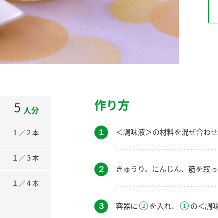
）
酢を知ろう！
すしラボ
ぽん酢サワー
作り方
5
人分
１
＜調味液＞の材料を混ぜ合わせ
１／２本
１／３本
２
きゅうり、にんじん、筋を取っ
１／４本
３
容器に
を入れ、
の＜調