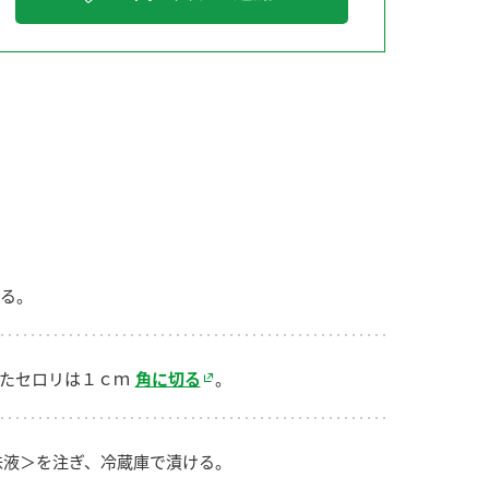
納豆の豆知識
鍋奉行マニュアル
ミツカンのCM
る。
たセロリは１ｃｍ
角に切る
。
味液＞を注ぎ、冷蔵庫で漬ける。