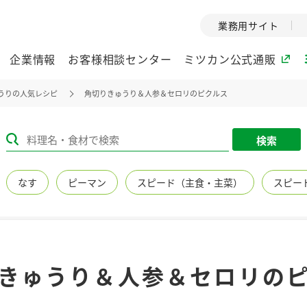
業務用サイト
企業情報
お客様相談センター
ミツカン公式通販
うりの人気レシピ
角切りきゅうり＆人参＆セロリのピクルス
ミツカングループについて
検索
企業理念
ミツカンの
なす
ピーマン
スピード（主食・主菜）
スピー
ミツカングループの企
創業から現在
業理念をご紹介しま
ツカンの変革
す。
歴史をご紹介
ご紹介します。
環境への取り組み
水の文化
きゅうり＆人参＆セロリの
（アーカ
酢
調味酢
お酢ドリンク
ぽん酢
みりん風・
ミツカンの環境への取
り組みをご紹介しま
1999年