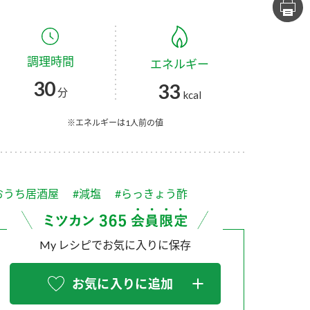
セプトをご紹介しま
た社会貢献
す。
ていまし
調理時間
エネルギー
大切にして
おいしさと健康への
け
おすしの素
炊き込みご飯の素
米飯用調味液
30
33
取り組み
分
kcal
ョン宣言」
ミツカンの研究成果と
た各部門の
おいしさと健康に役立
※エネルギーは1人前の値
ご紹介しま
つ情報をご紹介しま
す。
おうち居酒屋
#減塩
#らっきょう酢
My レシピでお気に入りに保存
お気に入りに追加
お酢ドリンク
味ぽん
ぽん酢