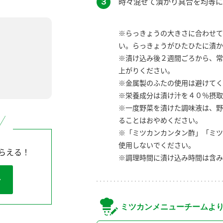
３
時々混ぜて漬かり具合を均等に
※らっきょうの大きさに合わせて
い。らっきょうがひたひたに漬か
※漬け込み後２週間ごろから、常
上がりください。
※金属製のふたの使用は避けてく
※栄養成分は漬け汁を４０％摂取
※一度野菜を漬けた調味液は、野
ることはおやめください。
※「ミツカンカンタン酢」「ミツ
使用しないでください。
らえる！
※調理時間に漬け込み時間は含み
ミツカンメニューチームよ