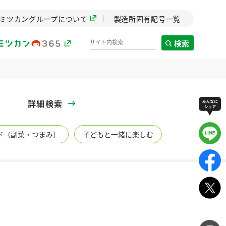
ミツカングループについて
製造所固有記号一覧
検索
製造所固有記号一覧
詳細検索
歴史
ド（副菜・つまみ）
子どもと一緒に楽しむ
までのミ
と挑戦の
します。
センター
ZENB initiative
イブ）
料理酒
鍋用調味料
つゆ
たれ
植物を可能な限りまる
ごと使ったZENBのコン
設立。「水」を