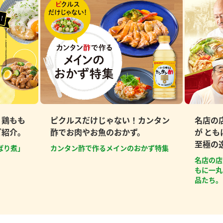
、鶏もも
ピクルスだけじゃない！カンタン
名店の
ご紹介。
酢でお肉やお魚のおかず。
が と
至極の
ぱり煮」
カンタン酢で作るメインのおかず特集
名店の店
もに一丸
品たち。