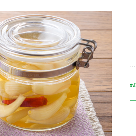
す。
テーマとし
活動を行っ
た。
MIM（ミツカンミュ
各部門が
スープ
中華
クイック調味料
レモン果汁
ふりか
ージアム）
いること
ミツカンの酢づくりの
「未来ビジ
歴史などが学べる体験
実現に向け
型博物館です。
取り組みを
す。
納豆
Fibee
キッザニア東京「ぽ
#
ん酢工房」
味ぽんやお酢について
楽しく学べるパビリオ
ンです。
ibee（ファイビ
くらしプラ酢
カンタン酢