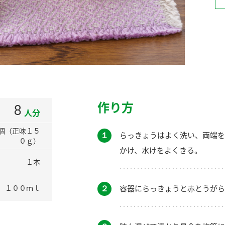
）
酢を知ろう！
すしラボ
ぽん酢サワー
作り方
8
人分
個（正味１５
１
らっきょうはよく洗い、両端を
０ｇ）
かけ、水けをよくきる。
１本
２
容器にらっきょうと赤とうがら
１００ｍｌ