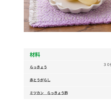
ー
お
材料
３０
らっきょう
赤とうがらし
ミツカン らっきょう酢