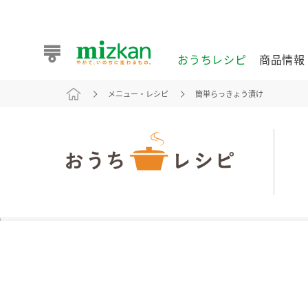
おうちレシピ
商品情報
メニュー・レシピ
簡単らっきょう漬け
おうちレシピ
商品情報 トップ
企業情報 トップ
お客様相談センター トップ
ミツカン公式通販
業務用サイト
また食べたいが見つかる。ミツカンからのおすすめレシピを
おうちレシピ トップ