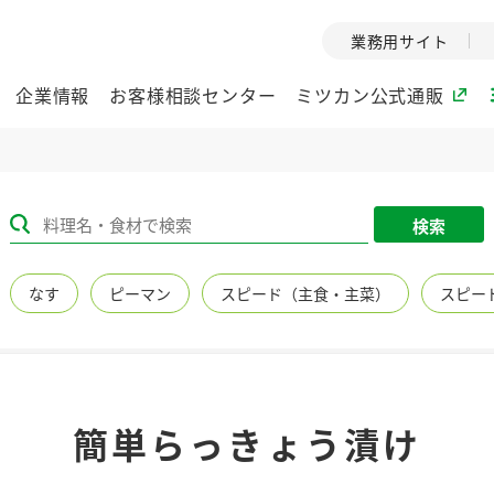
業務用サイト
企業情報
お客様相談センター
ミツカン公式通販
ミツカングループについて
検索
企業理念
ミツカンの
なす
ピーマン
スピード（主食・主菜）
スピー
ミツカングループの企
創業から現在
業理念をご紹介しま
ツカンの変革
す。
歴史をご紹介
ご紹介します。
環境への取り組み
水の文化
簡単らっきょう漬け
（アーカ
酢
調味酢
お酢ドリンク
ぽん酢
みりん風・
ミツカンの環境への取
り組みをご紹介しま
1999年