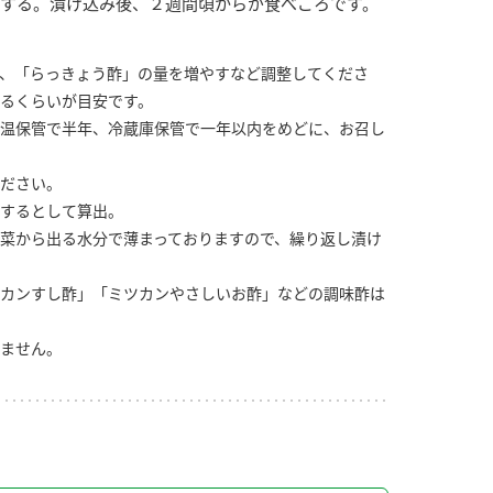
する。漬け込み後、２週間頃からが食べごろです。
、「らっきょう酢」の量を増やすなど調整してくださ
るくらいが目安です。
温保管で半年、冷蔵庫保管で一年以内をめどに、お召し
ださい。
するとして算出。
菜から出る水分で薄まっておりますので、繰り返し漬け
カンすし酢」「ミツカンやさしいお酢」などの調味酢は
ません。
り