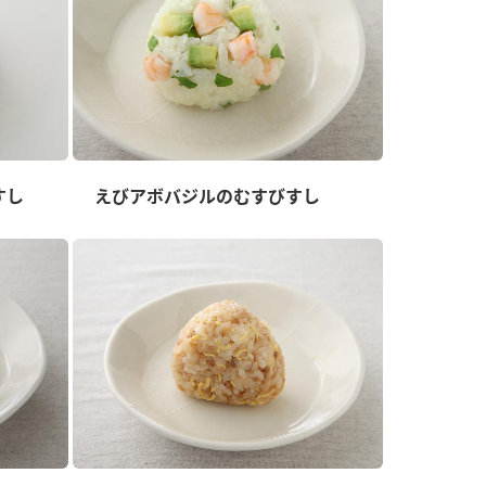
すし
えびアボバジルのむすびすし