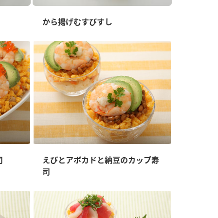
から揚げむすびすし
司
えびとアボカドと納豆のカップ寿
司