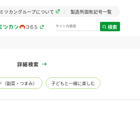
ミツカングループについて
製造所固有記号一覧
検索
製造所固有記号一覧
詳細検索
歴史
ド（副菜・つまみ）
子どもと一緒に楽しむ
までのミ
と挑戦の
します。
センター
ZENB initiative
イブ）
料理酒
鍋用調味料
つゆ
たれ
植物を可能な限りまる
ごと使ったZENBのコン
設立。「水」を