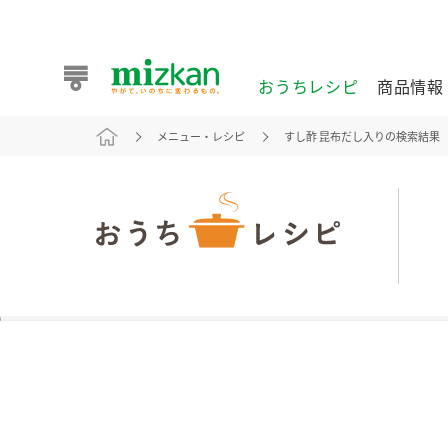
おうちレシピ
商品情報
メニュー・レシピ
すし酢 昆布だし入りの検索結果
おうちレシピ
商品情報 トップ
企業情報 トップ
お客様相談センター トップ
ミツカン公式通販
業務用サイト
また食べたいが見つかる。ミツカンからのおすすめレシピを
おうちレシピ トップ