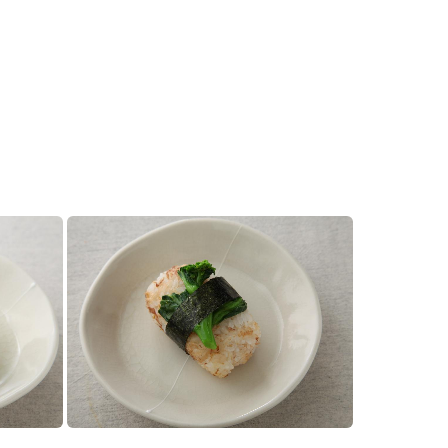
セプトをご紹介しま
た社会貢献
す。
ていまし
大切にして
おいしさと健康への
け
おすしの素
炊き込みご飯の素
米飯用調味液
取り組み
ョン宣言」
ミツカンの研究成果と
た各部門の
おいしさと健康に役立
ご紹介しま
つ情報をご紹介しま
す。
お酢ドリンク
味ぽん
ぽん酢