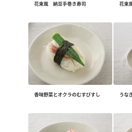
ー
花束風 納豆手巻き寿司
花束
お
香味野菜とオクラのむすびすし
うな