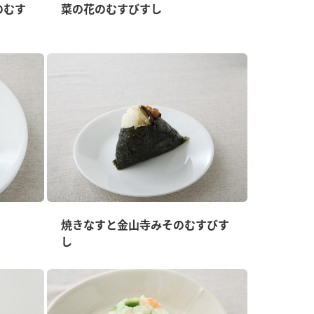
のむす
菜の花のむすびすし
納豆の豆知識
鍋奉行マニュアル
ミツカンのCM
焼きなすと金山寺みそのむすびす
し