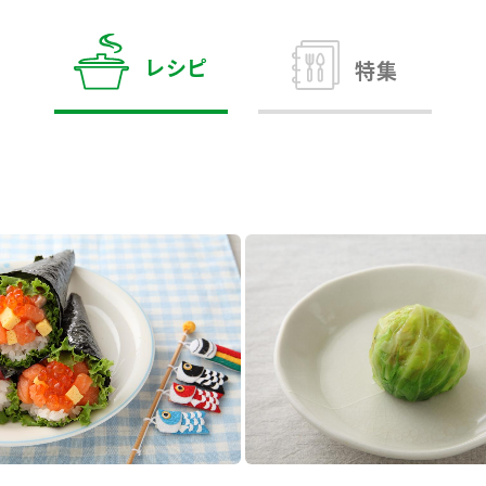
す。
テーマとし
活動を行っ
た。
レシピ
特集
MIM（ミツカンミュ
各部門が
スープ
中華
クイック調味料
レモン果汁
ふりか
ージアム）
いること
ミツカンの酢づくりの
「未来ビジ
歴史などが学べる体験
実現に向け
型博物館です。
取り組みを
す。
納豆
Fibee
キッザニア東京「ぽ
ん酢工房」
味ぽんやお酢について
楽しく学べるパビリオ
ンです。
ibee（ファイビ
くらしプラ酢
カンタン酢