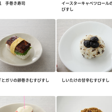
）
風 手巻き寿司
イースターキャベツロール
びすし
酢を知ろう！
すしラボ
ぽん酢サワー
ぎとガリの卵巻きむすびすし
しいたけの甘辛むすびすし