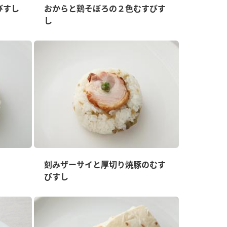
びすし
おからと鶏そぼろの２色むすびす
し
刻みザーサイと厚切り焼豚のむす
びすし