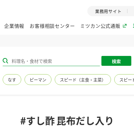
業務用サイト
企業情報
お客様相談センター
ミツカン公式通販
ミツカングループについて
検索
企業理念
ミツカンの
なす
ピーマン
スピード（主食・主菜）
スピー
ミツカングループの企
創業から現在
業理念をご紹介しま
ツカンの変革
す。
歴史をご紹介
ご紹介します。
環境への取り組み
水の文化
#すし酢 昆布だし入り
（アーカ
酢
調味酢
お酢ドリンク
ぽん酢
みりん風・
ミツカンの環境への取
り組みをご紹介しま
1999年