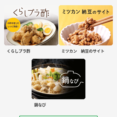
くらしプラ酢
ミツカン 納豆のサイト
鍋なび