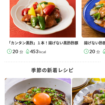
「カンタン黒酢」１本！揚げない黒酢酢豚
揚げない酢
20
453
20
分
kcal
分
季節の新着レシピ