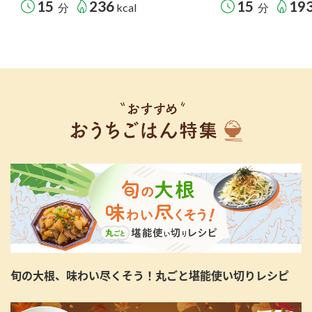
15
236
15
19
分
kcal
分
旬の大根、味わい尽くそう！丸ごと堪能使い切りレシピ