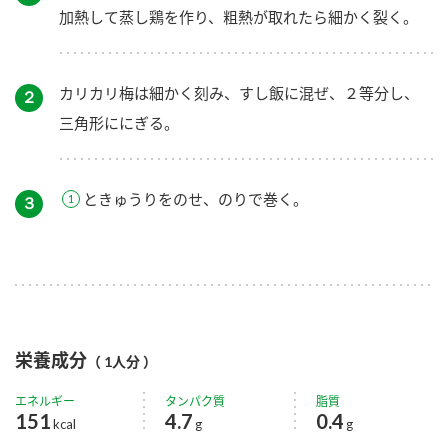
加熱して蒸し鶏を作り、粗熱が取れたら細かく裂く。
カリカリ梅は細かく刻み、すし飯に混ぜ、２等分し、
２
三角形ににぎる。
ときゅうりをのせ、のりで巻く。
３
栄養成分
（ 1人分 ）
エネルギー
タンパク質
脂質
151
4.7
0.4
kcal
g
g