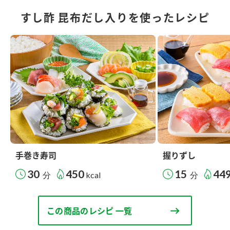
すし酢 昆布だし入りを使ったレシピ
手巻き寿司
握りずし
30
450
15
44
分
kcal
分
この商品のレシピ 一覧