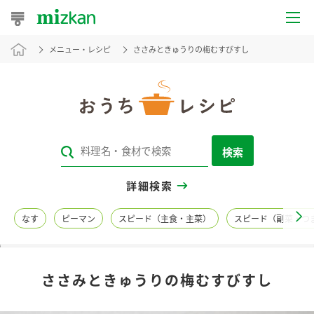
メニュー・レシピ
ささみときゅうりの梅むすびすし
おうちレシピ
おすすめレシピ
レシピ特集
検索
レシピカテゴリ一覧
詳細検索
商品からレシピを探す
なす
ピーマン
スピード（主食・主菜）
スピード（副菜・つ
レシピ名特集
ささみときゅうりの梅むすびすし
商品情報