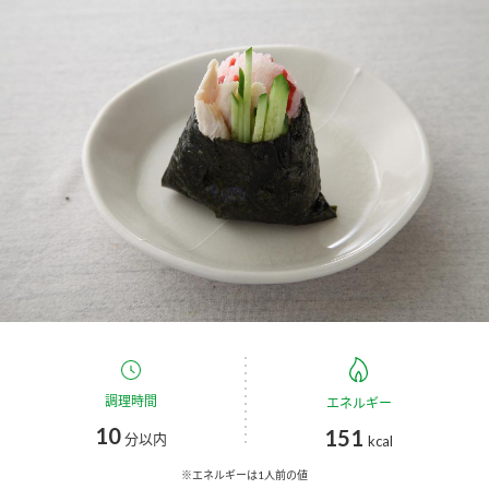
商品カテゴリ
新商品一覧
酢
調味酢
キャンペーン情報
お酢ドリンク
ぽん酢
ブランド・スペシャルサイト
ブランド・スペシャルサイト トップ
みりん風・料理酒
鍋用調味料
商品ブランドサイト
企業情報
Fibee（ファイビー）
国内事業概要
くらしプラ酢
つゆ
たれ
カンタン酢
ミツカングループについて
調理時間
エネルギー
お酢ドリンク
10
151
ミツカンを知る
企業理念
スープ
中華
分以内
kcal
味ぽん
※エネルギーは1人前の値
ぽん酢