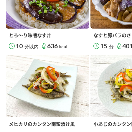
とろ～り味噌なす丼
なすと豚バラのさ
10
636
15
40
分以内
kcal
分
メヒカリのカンタン南蛮漬け風
小あじのカンタン