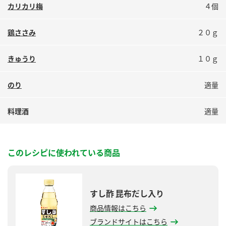
鍋奉行マニュアル
カリカリ梅
４個
ミツカン公式通販
ミツカンのCM
キッザニア東京「ぽん酢工房」
鶏ささみ
２０ｇ
ロングセラー商品 ＋ おすすめレシピ
きゅうり
１０ｇ
人気商品 ＋ おすすめレシピ
のり
適量
検索
料理酒
適量
業務用サイト
ミツカングループについて
製造所固有記号一覧
このレシピに使われている商品
すし酢 昆布だし入り
商品情報はこちら
ブランドサイトはこちら