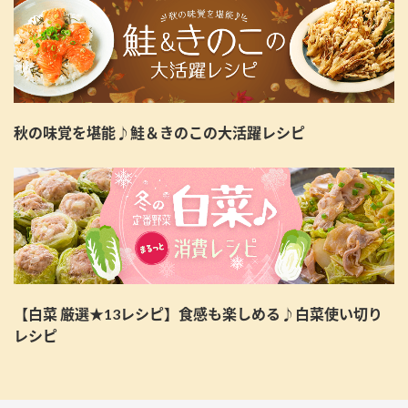
秋の味覚を堪能♪鮭＆きのこの大活躍レシピ
【白菜 厳選★13レシピ】食感も楽しめる♪白菜使い切り
レシピ