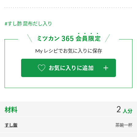
採用情報
環境への取り組み
かおりの蔵
ミツカンの歴史
クイック調味料
レモン果汁
ニュースリリース
つゆ
#すし酢 昆布だし入り
水の文化センター（アーカイブ）
鍋なび
ふりかけ
おすしの素
お客様相談センター
納豆のサイト
My レシピでお気に入りに保存
ZENB initiative
PIN印
お客様の声をいかしました
炊き込みご飯の素
米飯用調味液
三ツ判山吹
お気に入りに追加
販売終了製品のご案内
千夜
MIM（ミツカンミュージアム）
納豆
Fibee
よくあるご質問
スペシャルサイト
お酢を知ろう！
各部門が大切にしていること
お問い合わせ
2
材料
すしラボ
人分
地図から取り扱い店舗を探す
ぽん酢サワー
すし飯
茶碗一杯
おいしさと健康への取り組み
納豆の豆知識