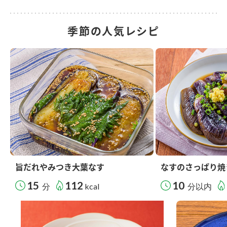
季節の人気レシピ
旨だれやみつき大葉なす
なすのさっぱり焼
15
112
10
分
kcal
分以内