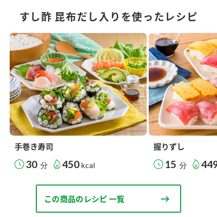
すし酢 昆布だし入りを使ったレシピ
手巻き寿司
握りずし
30
450
15
44
分
kcal
分
この商品のレシピ 一覧