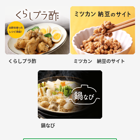
くらしプラ酢
ミツカン 納豆のサイト
鍋なび