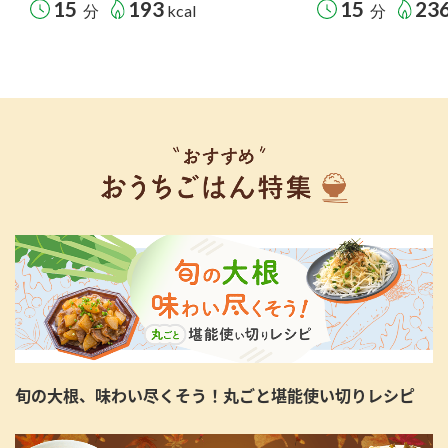
15
193
15
23
分
kcal
分
旬の大根、味わい尽くそう！丸ごと堪能使い切りレシピ