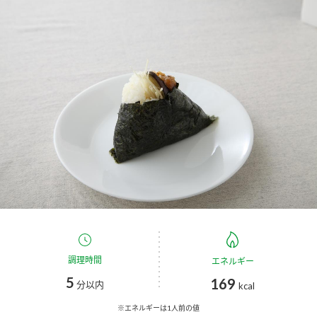
商品カテゴリ
新商品一覧
酢
調味酢
キャンペーン情報
お酢ドリンク
ぽん酢
ブランド・スペシャルサイト
ブランド・スペシャルサイト トップ
みりん風・料理酒
鍋用調味料
商品ブランドサイト
企業情報
Fibee（ファイビー）
国内事業概要
くらしプラ酢
つゆ
たれ
カンタン酢
ミツカングループについて
調理時間
エネルギー
お酢ドリンク
5
169
ミツカンを知る
企業理念
スープ
中華
分以内
kcal
味ぽん
※エネルギーは1人前の値
ぽん酢