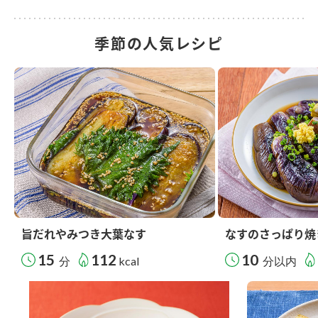
季節の人気レシピ
旨だれやみつき大葉なす
なすのさっぱり焼
15
112
10
分
kcal
分以内