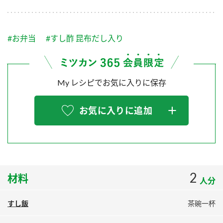
採用情報
環境への取り組み
かおりの蔵
ミツカンの歴史
クイック調味料
レモン果汁
ニュースリリース
つゆ
#お弁当
#すし酢 昆布だし入り
水の文化センター（アーカイブ）
鍋なび
ふりかけ
おすしの素
お客様相談センター
納豆のサイト
My レシピでお気に入りに保存
ZENB initiative
PIN印
お客様の声をいかしました
炊き込みご飯の素
米飯用調味液
三ツ判山吹
お気に入りに追加
販売終了製品のご案内
千夜
MIM（ミツカンミュージアム）
納豆
Fibee
よくあるご質問
スペシャルサイト
お酢を知ろう！
各部門が大切にしていること
お問い合わせ
2
材料
すしラボ
人分
地図から取り扱い店舗を探す
ぽん酢サワー
すし飯
茶碗一杯
おいしさと健康への取り組み
納豆の豆知識