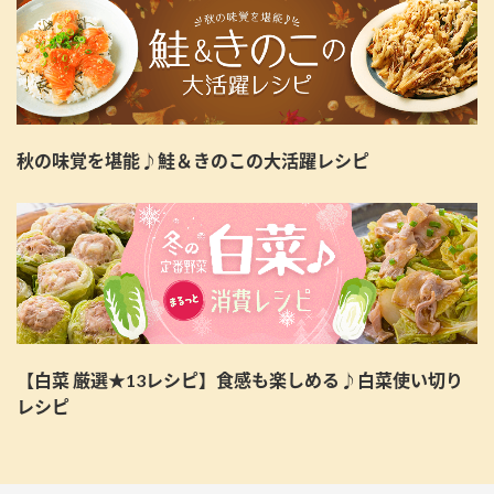
秋の味覚を堪能♪鮭＆きのこの大活躍レシピ
【白菜 厳選★13レシピ】食感も楽しめる♪白菜使い切り
レシピ