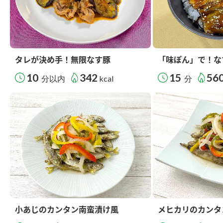
タレが決め手！無限なす豚
「味ぽん」で！な
10
342
15
56
分以内
kcal
分
小あじのカンタン南蛮漬け風
メヒカリのカンタ