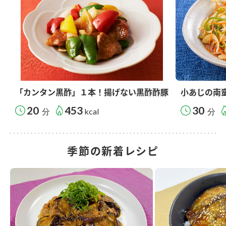
「カンタン黒酢」１本！揚げない黒酢酢豚
小あじの南
20
453
30
分
kcal
分
季節の新着レシピ