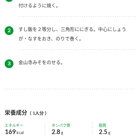
付けるように焼く。
すし飯を２等分し、三角形ににぎる。中心にしょう
２
が・なすをおき、のりで巻く。
金山寺みそをのせる。
３
栄養成分
（ 1人分 ）
エネルギー
タンパク質
脂質
169
2.8
2.5
kcal
g
g