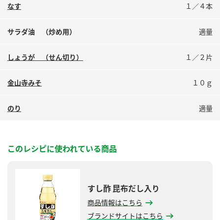
鍋奉行マニュアル
なす
１／４本
ミツカン公式通販
ミツカンのCM
キッザニア東京「ぽん酢工房」
サラダ油 （炒め用）
適量
ロングセラー商品 ＋ おすすめレシピ
しょうが （せん切り）
１／２片
人気商品 ＋ おすすめレシピ
金山寺みそ
１０ｇ
検索
のり
適量
業務用サイト
ミツカングループについて
製造所固有記号一覧
このレシピに使われている商品
すし酢 昆布だし入り
商品情報はこちら
ブランドサイトはこちら