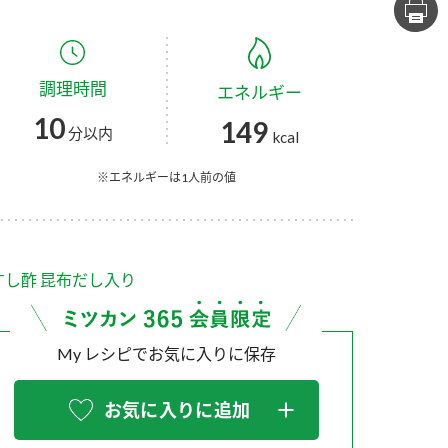
セプトをご紹介しま
た社会貢献
す。
ていまし
調理時間
エネルギー
大切にして
おいしさと健康への
け
おすしの素
炊き込みご飯の素
米飯用調味液
10
149
取り組み
分以内
kcal
ョン宣言」
ミツカンの研究成果と
た各部門の
おいしさと健康に役立
※エネルギーは1人前の値
ご紹介しま
つ情報をご紹介しま
す。
すし酢 昆布だし入り
My レシピでお気に入りに保存
お気に入りに追加
お酢ドリンク
味ぽん
ぽん酢