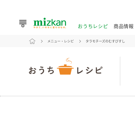
おうちレシピ
商品情報
メニュー・レシピ
タラモチーズのむすびすし
おうちレシピ
商品情報 トップ
企業情報 トップ
お客様相談センター トップ
ミツカン公式通販
業務用サイト
また食べたいが見つかる。ミツカンからのおすすめレシピを
おうちレシピ トップ