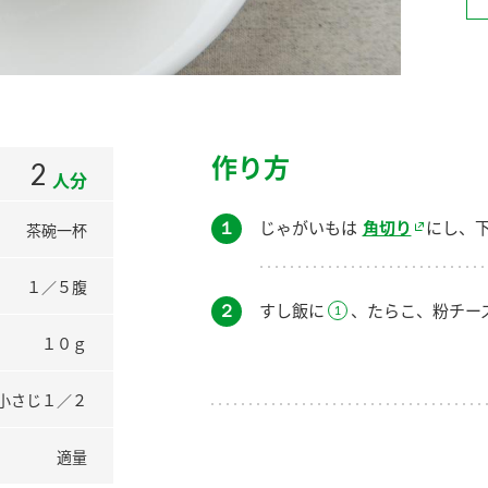
）
作り方
2
人分
酢を知ろう！
すしラボ
ぽん酢サワー
１
じゃがいもは
角切り
にし、
茶碗一杯
１／５腹
２
すし飯に
、たらこ、粉チー
１０ｇ
小さじ１／２
適量