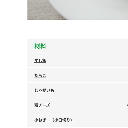
ー
材料
お
すし飯
たらこ
じゃがいも
粉チーズ
小ねぎ （小口切り）