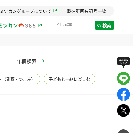
ミツカングループについて
製造所固有記号一覧
検索
製造所固有記号一覧
詳細検索
歴史
ド（副菜・つまみ）
子どもと一緒に楽しむ
までのミ
と挑戦の
します。
センター
ZENB initiative
イブ）
料理酒
鍋用調味料
つゆ
たれ
植物を可能な限りまる
ごと使ったZENBのコン
設立。「水」を