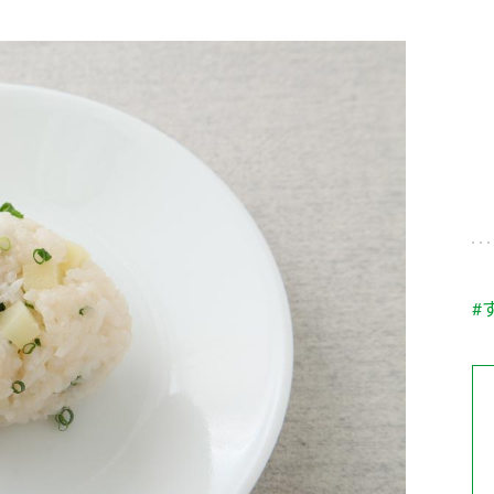
す。
テーマとし
活動を行っ
た。
MIM（ミツカンミュ
各部門が
スープ
中華
クイック調味料
レモン果汁
ふりか
ージアム）
いること
ミツカンの酢づくりの
「未来ビジ
歴史などが学べる体験
実現に向け
型博物館です。
取り組みを
す。
納豆
Fibee
キッザニア東京「ぽ
#
ん酢工房」
味ぽんやお酢について
楽しく学べるパビリオ
ンです。
ibee（ファイビ
くらしプラ酢
カンタン酢