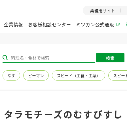
業務用サイト
企業情報
お客様相談センター
ミツカン公式通販
ミツカングループについて
検索
企業理念
ミツカンの
なす
ピーマン
スピード（主食・主菜）
スピー
ミツカングループの企
創業から現在
業理念をご紹介しま
ツカンの変革
す。
歴史をご紹介
ご紹介します。
環境への取り組み
水の文化
タラモチーズのむすびすし
（アーカ
酢
調味酢
お酢ドリンク
ぽん酢
みりん風・
ミツカンの環境への取
り組みをご紹介しま
1999年