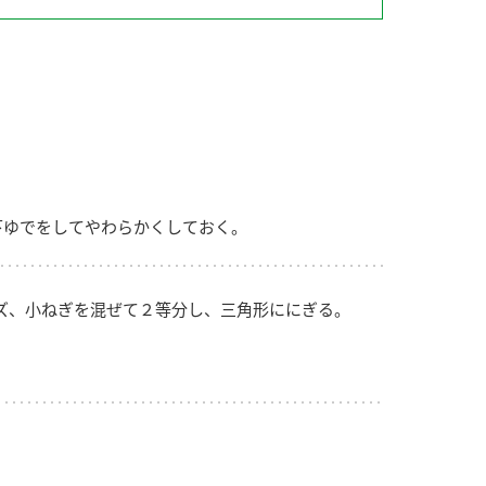
納豆の豆知識
鍋奉行マニュアル
ミツカンのCM
下ゆでをしてやわらかくしておく。
ズ、小ねぎを混ぜて２等分し、三角形ににぎる。