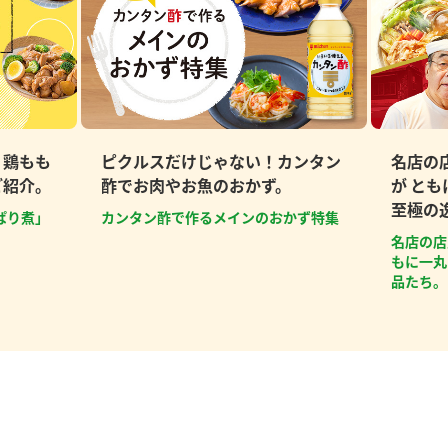
、鶏もも
ピクルスだけじゃない！カンタン
名店の
ご紹介。
酢でお肉やお魚のおかず。
が と
至極の
ぱり煮」
カンタン酢で作るメインのおかず特集
名店の店
もに一丸
品たち。