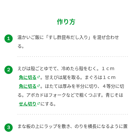
作り方
温かいご飯に「すし酢昆布だし入り」を混ぜ合わせ
１
る。
えびは殻ごとゆでて、冷めたら殻をむく。１ｃｍ
２
角に切る
。甘えびは尾を取る。まぐろは１ｃｍ
角に切る
。ほたては厚みを半分に切り、４等分に切
る。アボカドはフォークなどで粗くつぶす。青じそは
せん切り
にする。
まな板の上にラップを敷き、のりを横長になるように置
３