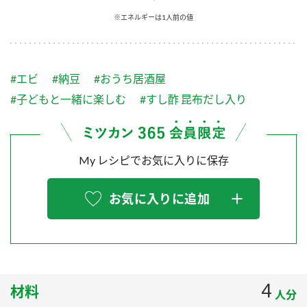
採用情報
環境への取り組み
※エネルギーは1人前の値
かおりの蔵
ミツカンの歴史
クイック調味料
レモン果汁
ニュースリリース
つゆ
水の文化センター（アーカイブ）
鍋なび
#エビ
#納豆
#おうち居酒屋
ふりかけ
おすしの素
お客様相談センター
納豆のサイト
#子どもと一緒に楽しむ
#すし酢 昆布だし入り
ZENB initiative
PIN印
お客様の声をいかしました
炊き込みご飯の素
米飯用調味液
三ツ判山吹
My レシピでお気に入りに保存
販売終了製品のご案内
千夜
MIM（ミツカンミュージアム）
納豆
Fibee
よくあるご質問
お気に入りに追加
スペシャルサイト
お酢を知ろう！
各部門が大切にしていること
お問い合わせ
すしラボ
地図から取り扱い店舗を探す
ぽん酢サワー
おいしさと健康への取り組み
4
材料
納豆の豆知識
人分