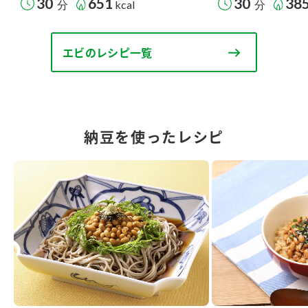
30
651
30
38
分
kcal
分
エビのレシピ一覧
納豆を使ったレシピ