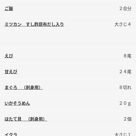
鍋奉行マニュアル
ミツカン公式通販
ご飯
２合分
ミツカンのCM
キッザニア東京「ぽん酢工房」
ミツカン すし酢昆布だし入り
大さじ４
ロングセラー商品 ＋ おすすめレシピ
人気商品 ＋ おすすめレシピ
えび
８尾
検索
甘えび
２４尾
業務用サイト
ミツカングループについて
製造所固有記号一覧
まぐろ （刺身用）
８切れ
いかそうめん
２０ｇ
ほたて貝 （刺身用）
２個
イクラ
大さじ１