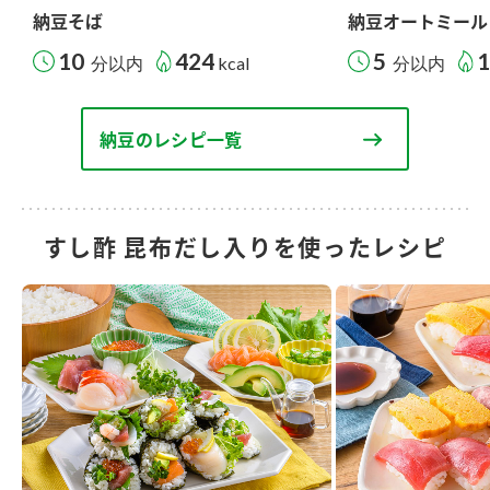
納豆そば
納豆オートミール
10
424
5
分以内
kcal
分以内
納豆のレシピ一覧
すし酢 昆布だし入りを使ったレシピ