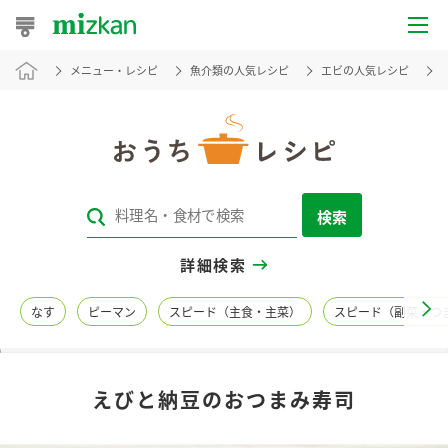
メニュー・レシピ
魚介類の人気レシピ
エビの人気レシピ
おうちレシピ
おすすめレシピ
レシピ特集
検索
レシピカテゴリ一覧
詳細検索
商品からレシピを探す
なす
ピーマン
スピード（主食・主菜）
スピード（副菜・つ
レシピ名特集
えびと納豆のおつまみ寿司
商品情報