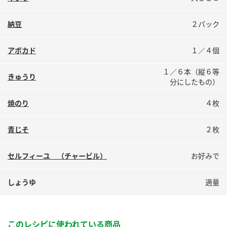
納豆
２パック
アボカド
１／４個
１／６本（縦６等
きゅうり
分にしたもの）
焼のり
４枚
青じそ
２枚
セルフィーユ （チャービル）
お好みで
しょうゆ
適量
このレシピに使われている商品