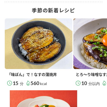
季節の新着レシピ
「味ぽん」で！なすの蒲焼丼
とろ～り味噌なす
15
560
10
分
kcal
分以内