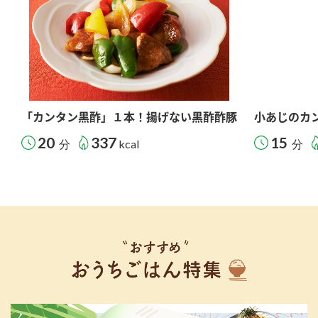
「カンタン黒酢」１本！揚げない黒酢酢豚
小あじのカ
20
337
15
分
kcal
分