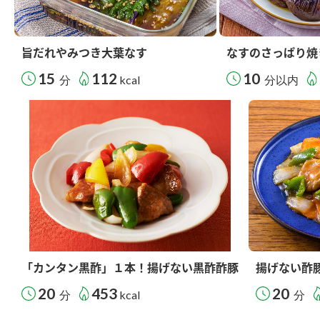
旨だれやみつき大葉なす
なすのさっぱり焼
15
112
10
分
kcal
分以内
「カンタン黒酢」１本！揚げない黒酢酢豚
揚げない酢
20
453
20
分
kcal
分