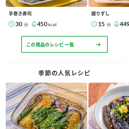
手巻き寿司
握りずし
30
450
15
44
分
kcal
分
この商品のレシピ 一覧
季節の人気レシピ