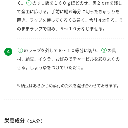
く。
のすし飯を１６０ｇほどのせ、奥２ｃｍを残し
て全面に広げる。手前に縦６等分に切ったきゅうりを
置き、ラップを使ってくるくる巻く。合計４本作る。そ
のままラップで包み、５～１０分なじませる。
のラップを外して８～１０等分に切り、
の具
４
材、納豆、イクラ、お好みでチャービルを彩りよくの
せる。しょうゆをつけていただく。
※納豆はあらかじめ添付のたれを混ぜ合わせておきます。
栄養成分
（ 1人分 ）