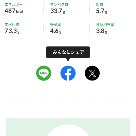
エネルギー
タンパク質
脂質
487
33.7
5.7
kcal
g
g
炭水化物
野菜量
食塩相当量
73.3
4.6
3.8
g
g
g