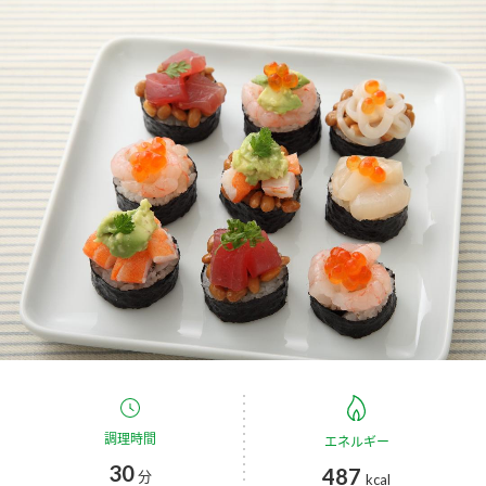
商品カテゴリ
新商品一覧
酢
調味酢
キャンペーン情報
お酢ドリンク
ぽん酢
ブランド・スペシャルサイト
ブランド・スペシャルサイト トップ
みりん風・料理酒
鍋用調味料
商品ブランドサイト
企業情報
Fibee（ファイビー）
国内事業概要
くらしプラ酢
つゆ
たれ
カンタン酢
ミツカングループについて
お酢ドリンク
ミツカンを知る
企業理念
スープ
中華
調理時間
エネルギー
味ぽん
30
487
分
kcal
ぽん酢