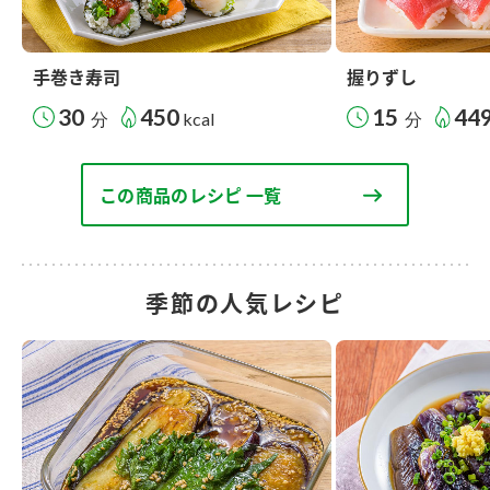
手巻き寿司
握りずし
30
450
15
44
分
kcal
分
この商品のレシピ 一覧
季節の人気レシピ