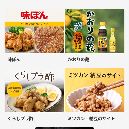
味ぽん
かおりの蔵
くらしプラ酢
ミツカン 納豆のサイト