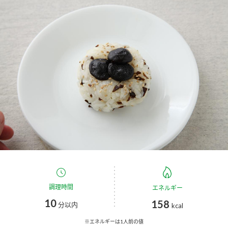
商品カテゴリ
新商品一覧
酢
調味酢
キャンペーン情報
お酢ドリンク
ぽん酢
ブランド・スペシャルサイト
ブランド・スペシャルサイト トップ
みりん風・料理酒
鍋用調味料
商品ブランドサイト
企業情報
Fibee（ファイビー）
国内事業概要
くらしプラ酢
つゆ
たれ
カンタン酢
ミツカングループについて
調理時間
エネルギー
お酢ドリンク
10
158
ミツカンを知る
企業理念
スープ
中華
分以内
kcal
味ぽん
※エネルギーは1人前の値
ぽん酢