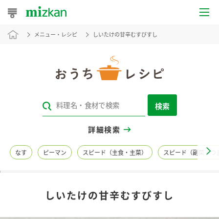
メニュー・レシピ
しいたけの甘辛むすびすし
おうちレシピ
おすすめレシピ
レシピ特集
検索
レシピカテゴリ一覧
詳細検索
商品からレシピを探す
なす
ピーマン
スピード（主食・主菜）
スピード（副菜・つ
レシピ名特集
しいたけの甘辛むすびすし
商品情報