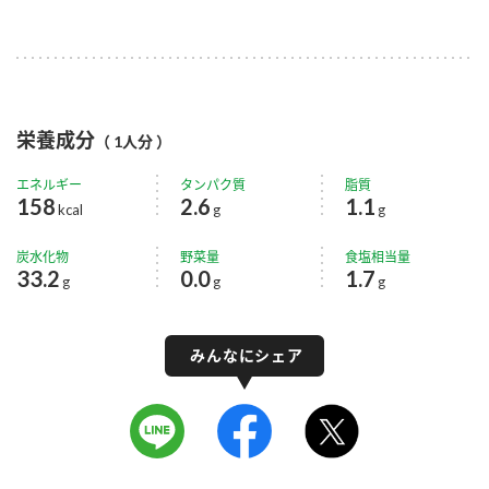
栄養成分
（ 1人分 ）
エネルギー
タンパク質
脂質
158
2.6
1.1
kcal
g
g
炭水化物
野菜量
食塩相当量
33.2
0.0
1.7
g
g
g