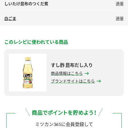
鍋奉行マニュアル
しいたけ昆布のつくだ煮
適量
ミツカン公式通販
ミツカンのCM
キッザニア東京「ぽん酢工房」
白ごま
適量
ロングセラー商品 ＋ おすすめレシピ
人気商品 ＋ おすすめレシピ
このレシピに使われている商品
検索
すし酢 昆布だし入り
商品情報はこちら
業務用サイト
ミツカングループについて
製造所固有記号一覧
ブランドサイトはこちら
ミツカン365に会員登録して