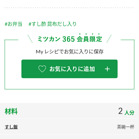
採用情報
環境への取り組み
かおりの蔵
ミツカンの歴史
クイック調味料
レモン果汁
ニュースリリース
つゆ
#お弁当
#すし酢 昆布だし入り
水の文化センター（アーカイブ）
鍋なび
ふりかけ
おすしの素
お客様相談センター
納豆のサイト
My レシピでお気に入りに保存
ZENB initiative
PIN印
お客様の声をいかしました
炊き込みご飯の素
米飯用調味液
三ツ判山吹
お気に入りに追加
販売終了製品のご案内
千夜
MIM（ミツカンミュージアム）
納豆
Fibee
よくあるご質問
スペシャルサイト
お酢を知ろう！
各部門が大切にしていること
お問い合わせ
2
材料
すしラボ
人分
地図から取り扱い店舗を探す
ぽん酢サワー
すし飯
茶碗一杯
おいしさと健康への取り組み
納豆の豆知識