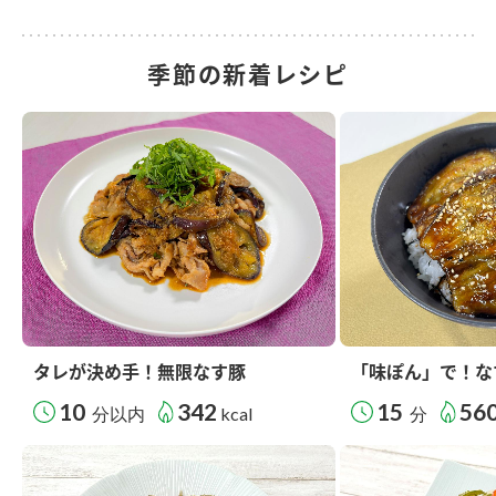
季節の新着レシピ
タレが決め手！無限なす豚
「味ぽん」で！な
10
342
15
56
分以内
kcal
分