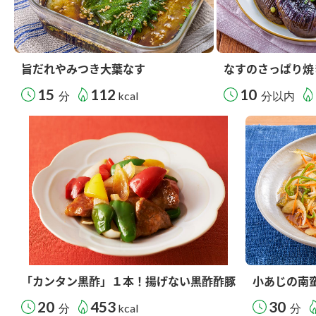
旨だれやみつき大葉なす
なすのさっぱり焼
15
112
10
分
kcal
分以内
「カンタン黒酢」１本！揚げない黒酢酢豚
小あじの南
20
453
30
分
kcal
分