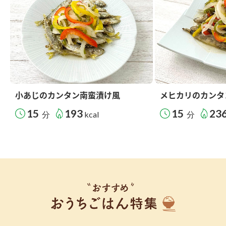
小あじのカンタン南蛮漬け風
メヒカリのカンタ
15
193
15
23
分
kcal
分