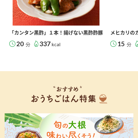
「カンタン黒酢」１本！揚げない黒酢酢豚
メヒカリの
20
337
15
分
kcal
分