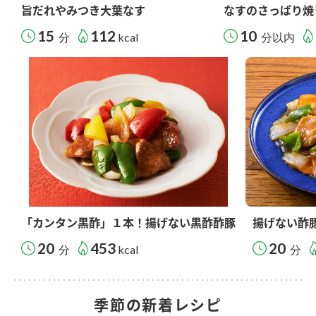
旨だれやみつき大葉なす
なすのさっぱり焼
15
112
10
分
kcal
分以内
「カンタン黒酢」１本！揚げない黒酢酢豚
揚げない酢
20
453
20
分
kcal
分
季節の新着レシピ