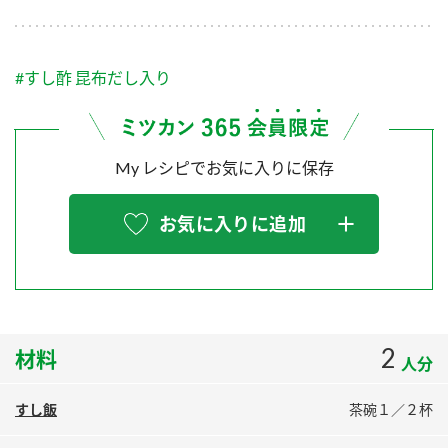
採用情報
環境への取り組み
かおりの蔵
ミツカンの歴史
クイック調味料
レモン果汁
ニュースリリース
つゆ
#すし酢 昆布だし入り
水の文化センター（アーカイブ）
鍋なび
ふりかけ
おすしの素
お客様相談センター
納豆のサイト
ZENB initiative
My レシピでお気に入りに保存
PIN印
お客様の声をいかしました
炊き込みご飯の素
米飯用調味液
三ツ判山吹
お気に入りに追加
販売終了製品のご案内
千夜
MIM（ミツカンミュージアム）
納豆
Fibee
よくあるご質問
スペシャルサイト
お酢を知ろう！
各部門が大切にしていること
お問い合わせ
2
材料
すしラボ
人分
地図から取り扱い店舗を探す
ぽん酢サワー
すし飯
茶碗１／２杯
おいしさと健康への取り組み
納豆の豆知識