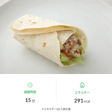
商品カテゴリ
新商品一覧
酢
調味酢
キャンペーン情報
お酢ドリンク
ぽん酢
ブランド・スペシャルサイト
ブランド・スペシャルサイト トップ
みりん風・料理酒
鍋用調味料
商品ブランドサイト
企業情報
Fibee（ファイビー）
国内事業概要
くらしプラ酢
つゆ
たれ
カンタン酢
ミツカングループについて
調理時間
エネルギー
お酢ドリンク
15
ミツカンを知る
291
企業理念
スープ
中華
分
kcal
味ぽん
※エネルギーは1人前の値
ぽん酢