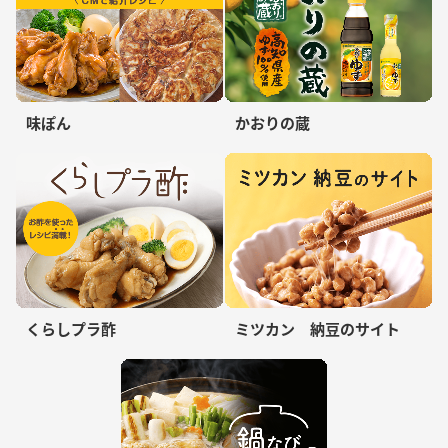
味ぽん
かおりの蔵
くらしプラ酢
ミツカン 納豆のサイト