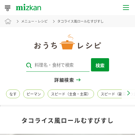
メニュー・レシピ
タコライス風ロールむすびすし
おうちレシピ
おすすめレシピ
レシピ特集
検索
レシピカテゴリ一覧
詳細検索
商品からレシピを探す
なす
ピーマン
スピード（主食・主菜）
スピード（副菜・つ
レシピ名特集
タコライス風ロールむすびすし
商品情報