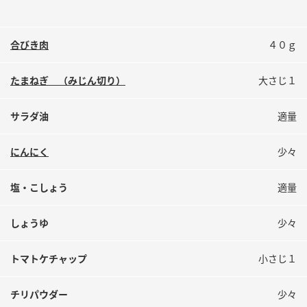
鍋奉行マニュアル
ミツカン公式通販
ミツカンのCM
キッザニア東京「ぽん酢工房」
合びき肉
４０ｇ
ロングセラー商品 ＋ おすすめレシピ
人気商品 ＋ おすすめレシピ
たまねぎ （みじん切り）
大さじ１
サラダ油
適量
検索
にんにく
少々
業務用サイト
ミツカングループについて
製造所固有記号一覧
塩・こしょう
適量
しょうゆ
少々
トマトケチャップ
小さじ１
チリパウダー
少々