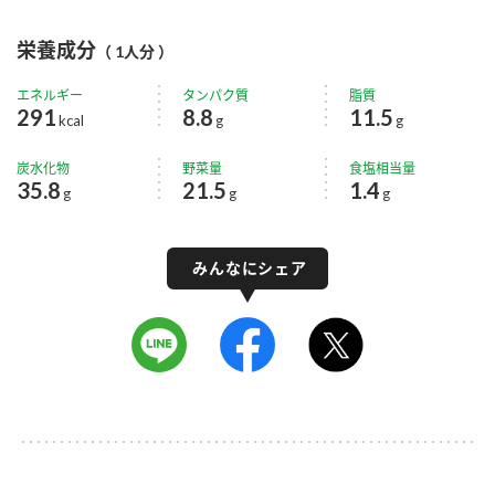
栄養成分
（ 1人分 ）
エネルギー
タンパク質
脂質
291
8.8
11.5
kcal
g
g
炭水化物
野菜量
食塩相当量
35.8
21.5
1.4
g
g
g