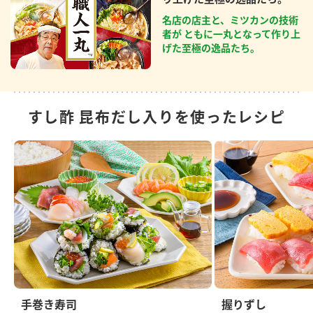
名店の店主と、ミツカンの技術
者が ともに一丸となって作り上
げた至極の逸品たち。
すし酢 昆布だし入りを使ったレシピ
手巻き寿司
握りずし