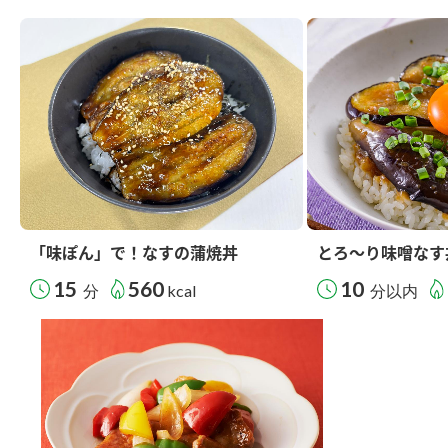
「味ぽん」で！なすの蒲焼丼
とろ～り味噌なす
15
560
10
分
kcal
分以内