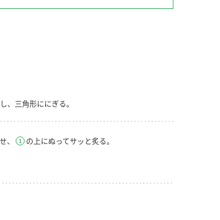
納豆の豆知識
鍋奉行マニュアル
ミツカンのCM
し、三角形ににぎる。
せ、
の上にぬってサッと炙る。