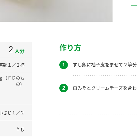
）
作り方
2
人分
酢を知ろう！
すしラボ
ぽん酢サワー
１
すし飯に柚子皮をまぜて２等分
茶碗１／２杯
ｇ（ＦＤのも
の）
２
白みそとクリームチーズを合わ
小さじ１／２
５ｇ