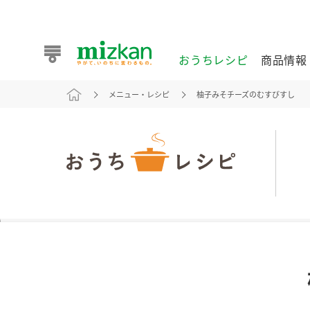
おうちレシピ
商品情報
メニュー・レシピ
柚子みそチーズのむすびすし
おうちレシピ
商品情報 トップ
企業情報 トップ
お客様相談センター トップ
ミツカン公式通販
業務用サイト
また食べたいが見つかる。ミツカンからのおすすめレシピを
おうちレシピ トップ