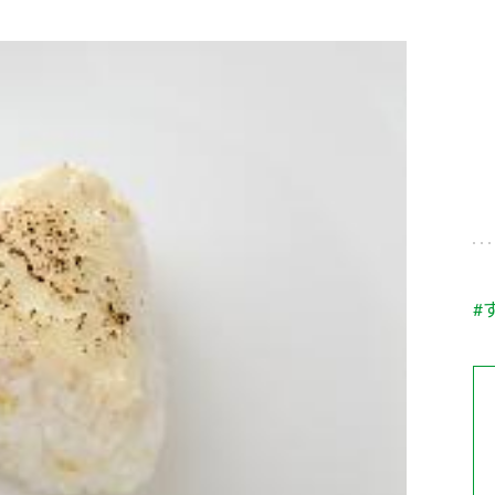
す。
テーマとし
活動を行っ
た。
MIM（ミツカンミュ
各部門が
スープ
中華
クイック調味料
レモン果汁
ふりか
ージアム）
いること
ミツカンの酢づくりの
「未来ビジ
歴史などが学べる体験
実現に向け
型博物館です。
取り組みを
す。
納豆
Fibee
キッザニア東京「ぽ
#
ん酢工房」
味ぽんやお酢について
楽しく学べるパビリオ
ンです。
ibee（ファイビ
くらしプラ酢
カンタン酢