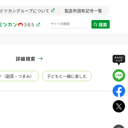
ミツカングループについて
製造所固有記号一覧
検索
製造所固有記号一覧
詳細検索
歴史
ド（副菜・つまみ）
子どもと一緒に楽しむ
までのミ
と挑戦の
します。
センター
ZENB initiative
し
イブ）
料理酒
鍋用調味料
つゆ
たれ
植物を可能な限りまる
ごと使ったZENBのコン
設立。「水」を