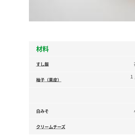
ー
材料
お
すし飯
１
柚子（果皮）
白みそ
クリームチーズ