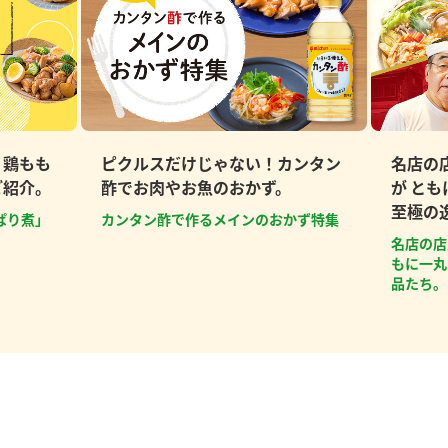
、鶏もも
ピクルスだけじゃない！カンタン
名店の
ご紹介。
酢でお肉やお魚のおかず。
が と
至極の
ぱり煮」
カンタン酢で作るメインのおかず特集
名店の店
もに一丸
品たち。