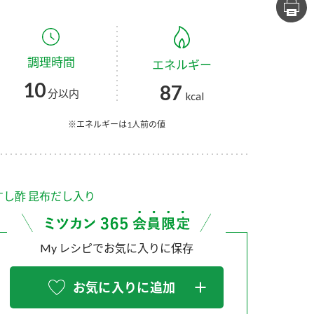
セプトをご紹介しま
た社会貢献
す。
ていまし
調理時間
エネルギー
大切にして
おいしさと健康への
け
おすしの素
炊き込みご飯の素
米飯用調味液
10
87
取り組み
分以内
kcal
ョン宣言」
ミツカンの研究成果と
た各部門の
おいしさと健康に役立
※エネルギーは1人前の値
ご紹介しま
つ情報をご紹介しま
す。
すし酢 昆布だし入り
My レシピでお気に入りに保存
お気に入りに追加
お酢ドリンク
味ぽん
ぽん酢