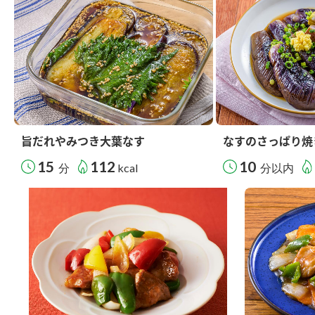
旨だれやみつき大葉なす
なすのさっぱり焼
15
112
10
分
kcal
分以内