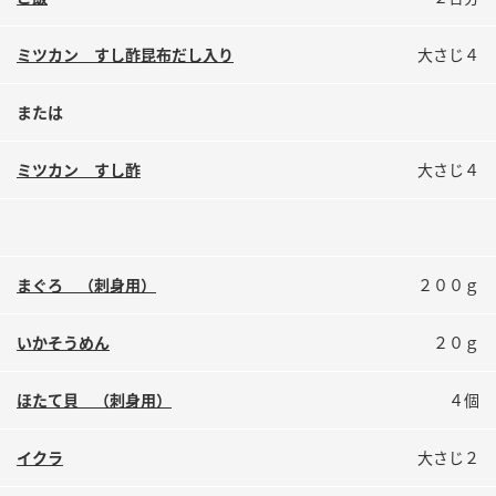
鍋奉行マニュアル
ミツカン公式通販
ミツカンのCM
キッザニア東京「ぽん酢工房」
ミツカン すし酢昆布だし入り
大さじ４
ロングセラー商品 ＋ おすすめレシピ
または
人気商品 ＋ おすすめレシピ
ミツカン すし酢
大さじ４
検索
まぐろ （刺身用）
２００ｇ
業務用サイト
ミツカングループについて
製造所固有記号一覧
いかそうめん
２０ｇ
ほたて貝 （刺身用）
４個
イクラ
大さじ２