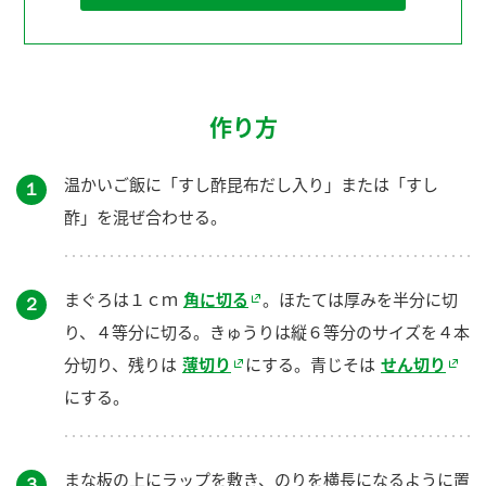
作り方
温かいご飯に「すし酢昆布だし入り」または「すし
１
酢」を混ぜ合わせる。
まぐろは１ｃｍ
角に切る
。ほたては厚みを半分に切
２
り、４等分に切る。きゅうりは縦６等分のサイズを４本
分切り、残りは
薄切り
にする。青じそは
せん切り
にする。
まな板の上にラップを敷き、のりを横長になるように置
３