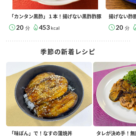
「カンタン黒酢」１本！揚げない黒酢酢豚
揚げない酢
20
453
20
分
kcal
分
季節の新着レシピ
「味ぽん」で！なすの蒲焼丼
タレが決め手！無