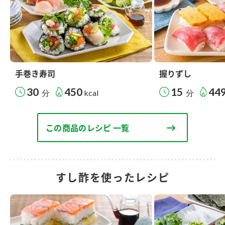
手巻き寿司
握りずし
30
450
15
44
分
kcal
分
この商品のレシピ 一覧
すし酢を使ったレシピ