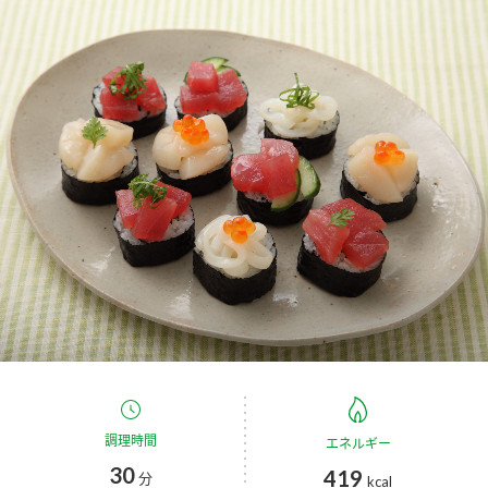
商品カテゴリ
新商品一覧
酢
調味酢
キャンペーン情報
お酢ドリンク
ぽん酢
ブランド・スペシャルサイト
ブランド・スペシャルサイト トップ
みりん風・料理酒
鍋用調味料
商品ブランドサイト
企業情報
Fibee（ファイビー）
国内事業概要
くらしプラ酢
つゆ
たれ
カンタン酢
ミツカングループについて
お酢ドリンク
ミツカンを知る
企業理念
スープ
中華
調理時間
エネルギー
味ぽん
30
419
分
kcal
ぽん酢