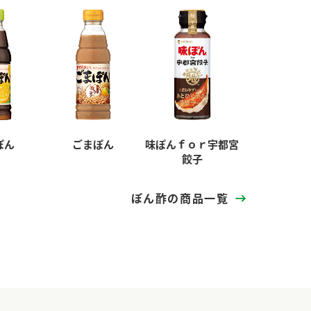
ぽん
ごまぽん
味ぽんｆｏｒ宇都宮
餃子
ぽん酢の商品一覧