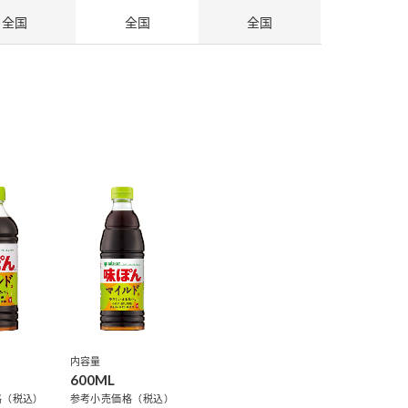
全国
全国
全国
納豆の豆知識
鍋奉行マニュアル
ミツカンのCM
内容量
600ML
格（税込）
参考小売価格（税込）