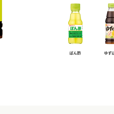
ぽん酢
ゆず