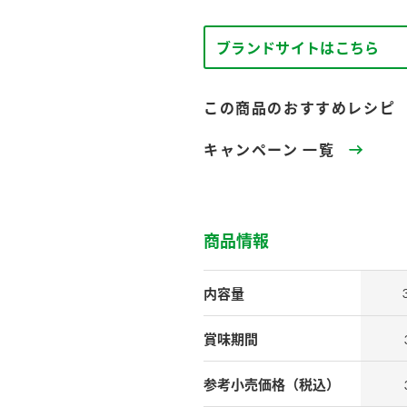
す。
テーマとし
活動を行っ
た。
ブランドサイトはこちら
MIM（ミツカンミュ
各部門が
スープ
中華
クイック調味料
レモン果汁
ふりか
この商品のおすすめレシピ
ージアム）
いること
ミツカンの酢づくりの
「未来ビジ
キャンペーン 一覧
歴史などが学べる体験
実現に向け
型博物館です。
取り組みを
す。
納豆
Fibee
商品情報
キッザニア東京「ぽ
ん酢工房」
味ぽんやお酢について
内容量
楽しく学べるパビリオ
ンです。
賞味期間
参考小売
価格（税込）
ibee（ファイビ
くらしプラ酢
カンタン酢