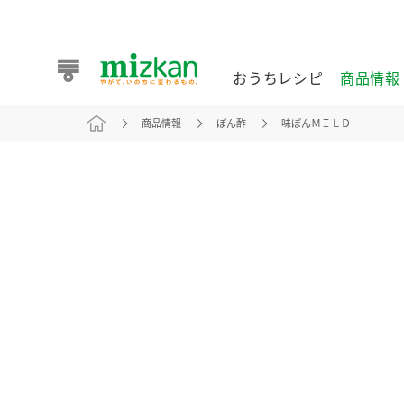
おうちレシピ
商品情報
商品情報
ぽん酢
味ぽんＭＩＬＤ
おうちレシピ
商品情報 トップ
企業情報 トップ
お客様相談センター トップ
ミツカン公式通販
業務用サイト
また食べたいが見つかる。ミツカンからのおすすめレシピを
おうちレシピ トップ