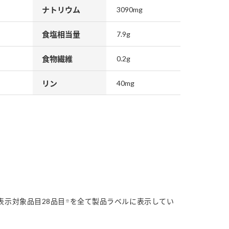
ナトリウム
3090mg
食塩相当量
7.9g
食物繊維
0.2g
リン
40mg
表示対象品目28品目
を全て製品ラベルに表示してい
※