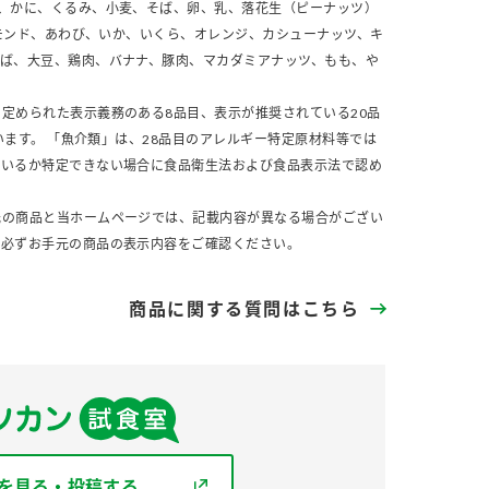
、かに、くるみ、小麦、そば、卵、乳、落花生（ピーナッツ）
モンド、あわび、いか、いくら、オレンジ、カシューナッツ、キ
さば、大豆、鶏肉、バナナ、豚肉、マカダミアナッツ、もも、や
定められた表示義務のある8品目、表示が推奨されている20品
います。 「魚介類」は、28品目のアレルギー特定原材料等では
ているか特定できない場合に食品衛生法および食品表示法で認め
元の商品と当ホームページでは、記載内容が異なる場合がござい
、必ずお手元の商品の表示内容をご確認ください。
商品に関する質問はこちら
を見る・投稿する