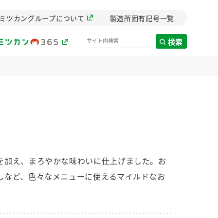
ミツカングループについて
製造所固有記号一覧
検索
製造所固有記号一覧
歴史
までのミ
と挑戦の
します。
を加え、まろやかな味わいに仕上げました。お
しなど、色々なメニューに使えるマイルドなお
センター
ZENB initiative
イブ）
料理酒
鍋用調味料
つゆ
たれ
植物を可能な限りまる
ごと使ったZENBのコン
設立。「水」を