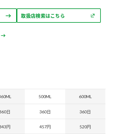
セプトをご紹介しま
た社会貢献
す。
ていまし
取扱店検索はこちら
大切にして
おいしさと健康への
け
おすしの素
炊き込みご飯の素
米飯用調味液
取り組み
ョン宣言」
ミツカンの研究成果と
た各部門の
おいしさと健康に役立
ご紹介しま
つ情報をご紹介しま
す。
360ML
500ML
600ML
360日
360日
360日
343円
457円
520円
お酢ドリンク
味ぽん
ぽん酢