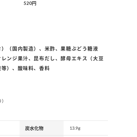
520円
む）（国内製造）、米酢、果糖ぶどう糖液
オレンジ果汁、昆布だし、酵母エキス（大豆
酸等）、酸味料、香料
り）
炭水化物
13.9g