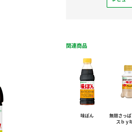
関連商品
味ぽん
無限さっぱ
スｂｙ