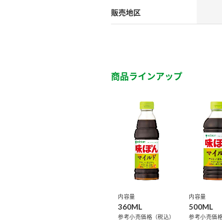
）
販売地区
商品ラインアップ
酢を知ろう！
すしラボ
ぽん酢サワー
内容量
内容量
360ML
500ML
参考小売価格（税込）
参考小売価