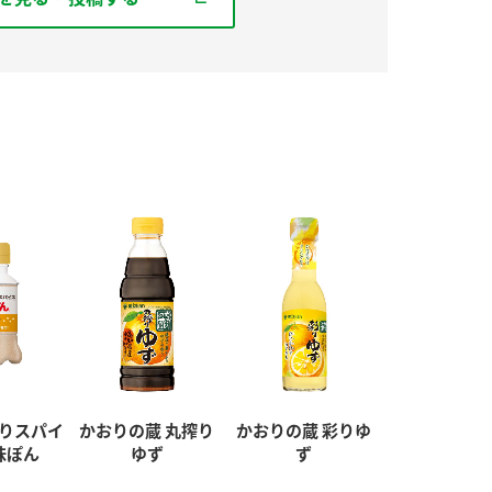
りスパイ
かおりの蔵 丸搾り
かおりの蔵 彩りゆ
味ぽん
ゆず
ず