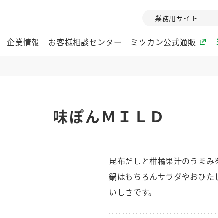
業務用サイト
企業情報
お客様相談センター
ミツカン公式通販
ミツカングループについて
味ぽんＭＩＬＤ
企業理念
ミツカンの
ミツカングループの企
創業から現在
業理念をご紹介しま
ツカンの変革
す。
歴史をご紹介
昆布だしと柑橘果汁のうまみ
ご紹介します。
鍋はもちろんサラダやおひた
環境への取り組み
水の文化
いしさです。
（アーカ
酢
調味酢
お酢ドリンク
ぽん酢
みりん風・
ミツカンの環境への取
り組みをご紹介しま
1999年