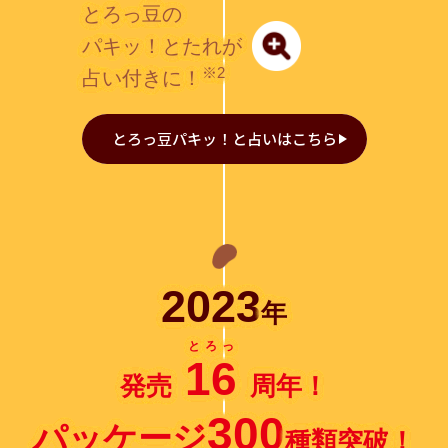
とろっ豆の
パキッ！とたれが
※2
占い付きに！
とろっ豆パキッ！と占いはこちら
2023
年
とろっ
16
発売
周年！
300
パッケージ
種類突破！