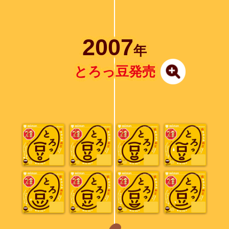
2007
年
とろっ豆発売