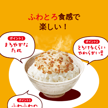
鍋奉行マニュアル
ミツカン公式通販
キッザニア東京「ぽん酢工房」
ミツカンのCM
ふわとろ
食感で
ロングセラー商品 ＋ おすすめレシピ
楽しい！
人気商品 ＋ おすすめレシピ
検索
業務用サイト
ミツカングループについて
製造所固有記号一覧