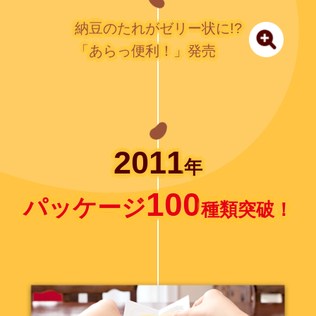
納豆のたれがゼリー状に!?
「あらっ便利！」発売
2011
年
100
パッケージ
種類突破！