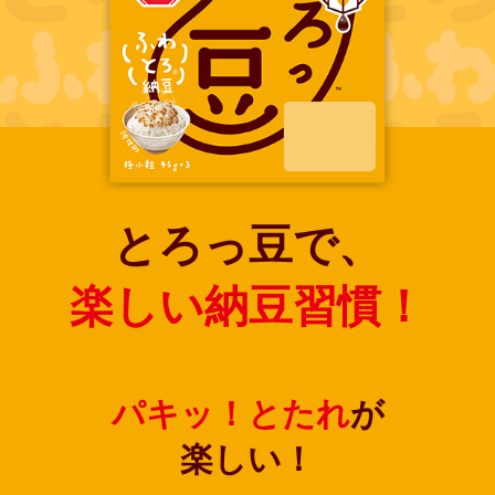
商品カテゴリ
新商品一覧
酢
調味酢
キャンペーン情報
お酢ドリンク
ぽん酢
ブランド・スペシャルサイト
とろっ豆で、
ブランド・スペシャルサイト トップ
みりん風・料理酒
鍋用調味料
商品ブランドサイト
企業情報
楽しい納豆習慣！
Fibee（ファイビー）
国内事業概要
くらしプラ酢
つゆ
たれ
カンタン酢
ミツカングループについて
パキッ！とたれ
が
お酢ドリンク
ミツカンを知る
企業理念
スープ
中華
楽しい！
味ぽん
ぽん酢