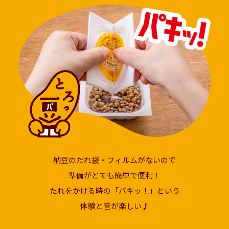
採用情報
環境への取り組み
かおりの蔵
ミツカンの歴史
クイック調味料
レモン果汁
ニュースリリース
つゆ
水の文化センター（アーカイブ）
鍋なび
ふりかけ
おすしの素
お客様相談センター
納豆のサイト
ZENB initiative
PIN印
お客様の声をいかしました
炊き込みご飯の素
米飯用調味液
三ツ判山吹
販売終了製品のご案内
千夜
MIM（ミツカンミュージアム）
納豆
Fibee
よくあるご質問
スペシャルサイト
納豆のたれ袋・フィルムがないので
お酢を知ろう！
各部門が大切にしていること
お問い合わせ
準備がとても簡単で便利！
すしラボ
たれをかける時の「パキッ！」という
地図から取り扱い店舗を探す
ぽん酢サワー
体験と音が楽しい♪
おいしさと健康への取り組み
納豆の豆知識