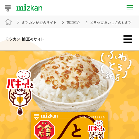
ミツカン 納豆のサイト
商品紹介
とろっ豆 おいしさのヒミツ
おうちレシピ
おすすめレシピ
レシピ特集
レシピカテゴリ一覧
商品からレシピを探す
レシピ名特集
商品情報