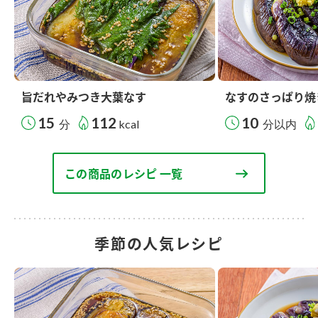
旨だれやみつき大葉なす
なすのさっぱり焼
15
112
10
分
kcal
分以内
この商品のレシピ 一覧
季節の人気レシピ