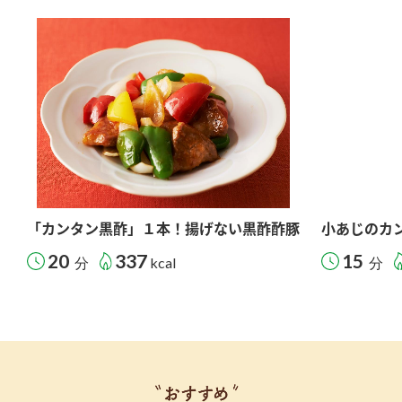
「カンタン黒酢」１本！揚げない黒酢酢豚
小あじのカ
20
337
15
分
kcal
分