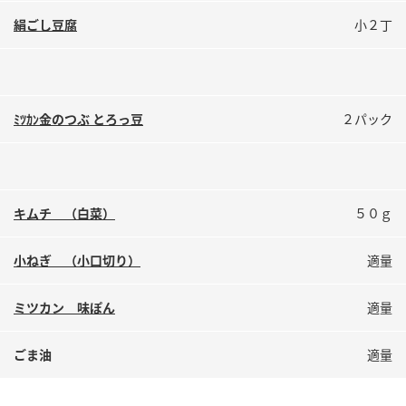
鍋奉行マニュアル
ミツカン公式通販
絹ごし豆腐
小２丁
ミツカンのCM
キッザニア東京「ぽん酢工房」
ロングセラー商品 ＋ おすすめレシピ
人気商品 ＋ おすすめレシピ
ﾐﾂｶﾝ金のつぶ とろっ豆
２パック
検索
キムチ （白菜）
５０ｇ
業務用サイト
ミツカングループについて
製造所固有記号一覧
小ねぎ （小口切り）
適量
ミツカン 味ぽん
適量
ごま油
適量