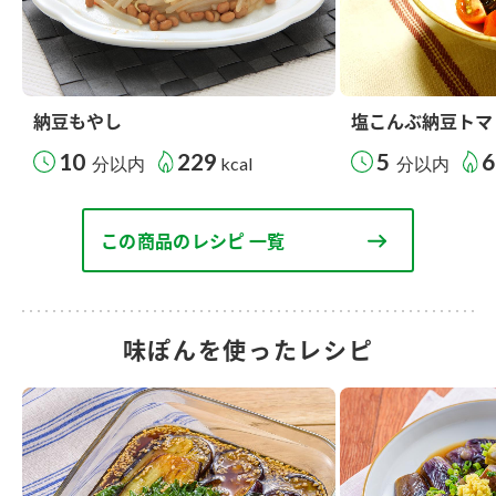
納豆もやし
塩こんぶ納豆トマ
10
229
5
6
分以内
kcal
分以内
この商品のレシピ 一覧
味ぽんを使ったレシピ