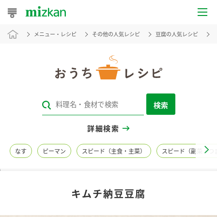
メニュー・レシピ
その他の人気レシピ
豆腐の人気レシピ
おうちレシピ
おすすめレシピ
レシピ特集
検索
レシピカテゴリ一覧
詳細検索
商品からレシピを探す
なす
ピーマン
スピード（主食・主菜）
スピード（副菜・つ
レシピ名特集
キムチ納豆豆腐
商品情報