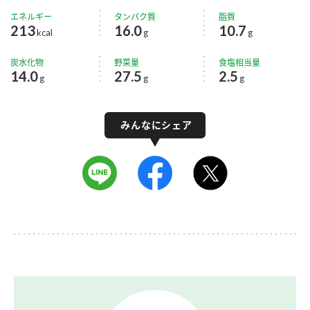
エネルギー
タンパク質
脂質
213
16.0
10.7
kcal
g
g
炭水化物
野菜量
食塩相当量
14.0
27.5
2.5
g
g
g