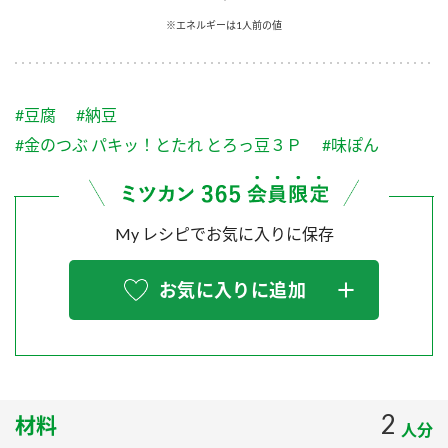
採用情報
環境への取り組み
※エネルギーは1人前の値
かおりの蔵
ミツカンの歴史
クイック調味料
レモン果汁
ニュースリリース
つゆ
水の文化センター（アーカイブ）
鍋なび
#豆腐
#納豆
ふりかけ
おすしの素
お客様相談センター
納豆のサイト
#金のつぶ パキッ！とたれ とろっ豆３Ｐ
#味ぽん
ZENB initiative
PIN印
お客様の声をいかしました
炊き込みご飯の素
米飯用調味液
三ツ判山吹
My レシピでお気に入りに保存
販売終了製品のご案内
千夜
MIM（ミツカンミュージアム）
納豆
Fibee
よくあるご質問
お気に入りに追加
スペシャルサイト
お酢を知ろう！
各部門が大切にしていること
お問い合わせ
すしラボ
地図から取り扱い店舗を探す
ぽん酢サワー
おいしさと健康への取り組み
2
材料
納豆の豆知識
人分