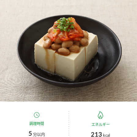
商品カテゴリ
新商品一覧
酢
調味酢
キャンペーン情報
お酢ドリンク
ぽん酢
ブランド・スペシャルサイト
ブランド・スペシャルサイト トップ
みりん風・料理酒
鍋用調味料
商品ブランドサイト
企業情報
Fibee（ファイビー）
国内事業概要
くらしプラ酢
つゆ
たれ
カンタン酢
ミツカングループについて
お酢ドリンク
ミツカンを知る
企業理念
スープ
中華
調理時間
エネルギー
味ぽん
5
213
分以内
kcal
ぽん酢