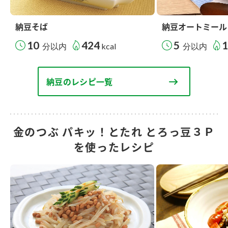
納豆そば
納豆オートミール
10
424
5
分以内
kcal
分以内
納豆のレシピ一覧
金のつぶ パキッ！とたれ とろっ豆３Ｐ
を使ったレシピ