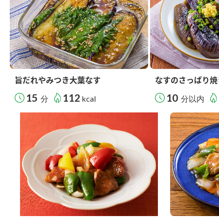
旨だれやみつき大葉なす
なすのさっぱり焼
15
112
10
分
kcal
分以内