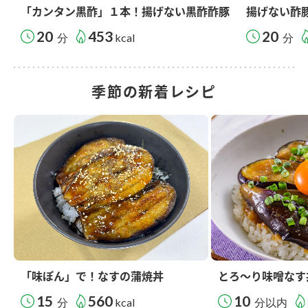
「カンタン黒酢」１本！揚げない黒酢酢豚
揚げない酢
20
453
20
分
kcal
分
季節の新着レシピ
「味ぽん」で！なすの蒲焼丼
とろ～り味噌なす
15
560
10
分
kcal
分以内