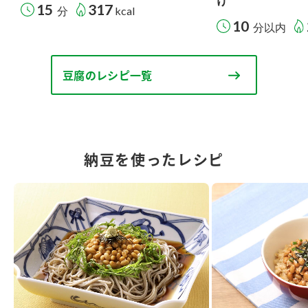
け
15
317
分
kcal
10
分以内
豆腐のレシピ一覧
納豆を使ったレシピ