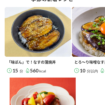
「味ぽん」で！なすの蒲焼丼
とろ～り味噌なす
15
560
10
分
kcal
分以内