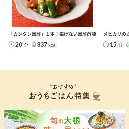
「カンタン黒酢」１本！揚げない黒酢酢豚
メヒカリの
20
337
15
分
kcal
分