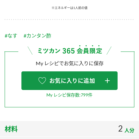
採用情報
環境への取り組み
※エネルギーは1人前の値
かおりの蔵
ミツカンの歴史
クイック調味料
レモン果汁
ニュースリリース
つゆ
水の文化センター（アーカイブ）
鍋なび
#なす
#カンタン酢
ふりかけ
おすしの素
お客様相談センター
納豆のサイト
ZENB initiative
PIN印
お客様の声をいかしました
炊き込みご飯の素
米飯用調味液
My レシピでお気に入りに保存
三ツ判山吹
販売終了製品のご案内
千夜
MIM（ミツカンミュージアム）
お気に入りに追加
納豆
Fibee
よくあるご質問
スペシャルサイト
My レシピ保存数:799件
お酢を知ろう！
各部門が大切にしていること
お問い合わせ
すしラボ
地図から取り扱い店舗を探す
ぽん酢サワー
2
材料
おいしさと健康への取り組み
人分
納豆の豆知識