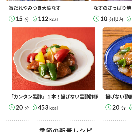
旨だれやみつき大葉なす
なすのさっぱり焼
15
112
10
分
kcal
分以内
「カンタン黒酢」１本！揚げない黒酢酢豚
揚げない酢
20
453
20
分
kcal
分
季節の新着レシピ