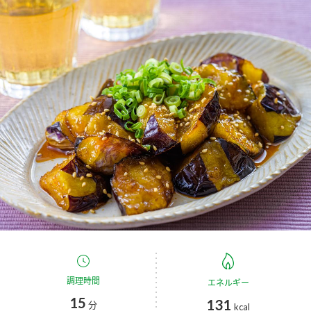
商品カテゴリ
新商品一覧
酢
調味酢
キャンペーン情報
お酢ドリンク
ぽん酢
ブランド・スペシャルサイト
ブランド・スペシャルサイト トップ
みりん風・料理酒
鍋用調味料
商品ブランドサイト
企業情報
Fibee（ファイビー）
国内事業概要
くらしプラ酢
つゆ
たれ
カンタン酢
ミツカングループについて
お酢ドリンク
ミツカンを知る
企業理念
スープ
中華
調理時間
エネルギー
味ぽん
15
131
分
kcal
ぽん酢