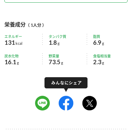
栄養成分
（ 1人分 ）
エネルギー
タンパク質
脂質
131
1.8
6.9
kcal
g
g
炭水化物
野菜量
食塩相当量
16.1
73.5
2.3
g
g
g