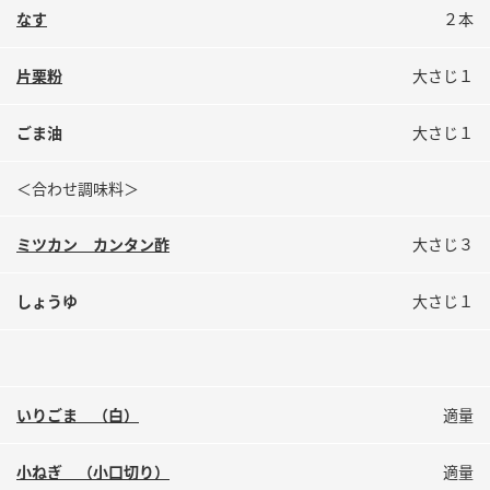
鍋奉行マニュアル
なす
２本
ミツカン公式通販
ミツカンのCM
キッザニア東京「ぽん酢工房」
片栗粉
大さじ１
ロングセラー商品 ＋ おすすめレシピ
人気商品 ＋ おすすめレシピ
ごま油
大さじ１
＜合わせ調味料＞
検索
ミツカン カンタン酢
大さじ３
業務用サイト
ミツカングループについて
製造所固有記号一覧
しょうゆ
大さじ１
いりごま （白）
適量
小ねぎ （小口切り）
適量