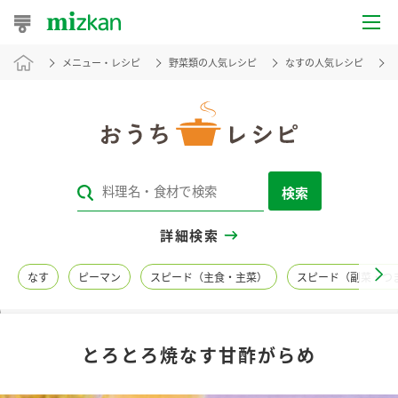
メニュー・レシピ
野菜類の人気レシピ
なすの人気レシピ
おうちレシピ
おすすめレシピ
レシピ特集
検索
レシピカテゴリ一覧
詳細検索
商品からレシピを探す
なす
ピーマン
スピード（主食・主菜）
スピード（副菜・つ
レシピ名特集
とろとろ焼なす甘酢がらめ
商品情報