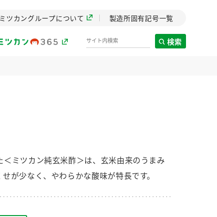
ミツカングループについて
製造所固有記号一覧
検索
製造所固有記号一覧
歴史
までのミ
と挑戦の
します。
た＜ミツカン純玄米酢＞は、玄米由来のうまみ
くせが少なく、やわらかな酸味が特長です。
センター
ZENB initiative
イブ）
料理酒
鍋用調味料
つゆ
たれ
植物を可能な限りまる
ごと使ったZENBのコン
設立。「水」を