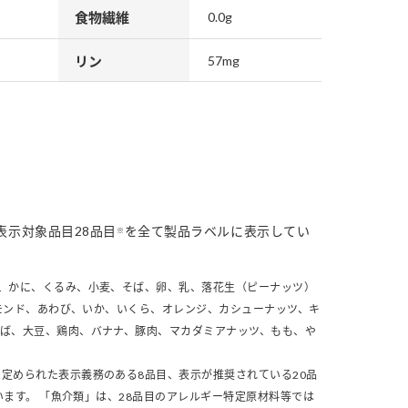
食物繊維
0.0g
リン
57mg
表示対象品目28品目
を全て製品ラベルに表示してい
※
、かに、くるみ、小麦、そば、卵、乳、落花生（ピーナッツ）
モンド、あわび、いか、いくら、オレンジ、カシューナッツ、キ
さば、大豆、鶏肉、バナナ、豚肉、マカダミアナッツ、もも、や
定められた表示義務のある8品目、表示が推奨されている20品
います。 「魚介類」は、28品目のアレルギー特定原材料等では