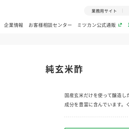
業務用サイト
企業情報
お客様相談センター
ミツカン公式通販
ミツカングループについて
純玄米酢
企業理念
ミツカンの
ミツカングループの企
創業から現在
業理念をご紹介しま
ツカンの変革
す。
歴史をご紹介
国産玄米だけを使って醸造し
ご紹介します。
成分を豊富に含んでいます。
環境への取り組み
水の文化
（アーカ
酢
調味酢
お酢ドリンク
ぽん酢
みりん風・
ミツカンの環境への取
り組みをご紹介しま
1999年