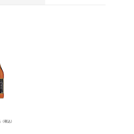
納豆の豆知識
鍋奉行マニュアル
ミツカンのCM
格（税込）