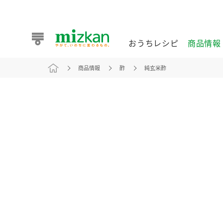
おうちレシピ
商品情報
商品情報
酢
純玄米酢
おうちレシピ
商品情報 トップ
企業情報 トップ
お客様相談センター トップ
ミツカン公式通販
業務用サイト
また食べたいが見つかる。ミツカンからのおすすめレシピを
おうちレシピ トップ