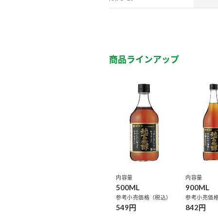
）
商品ラインアップ
酢を知ろう！
すしラボ
ぽん酢サワー
内容量
内容量
500ML
900ML
参考小売価格（税込）
参考小売価
549円
842円