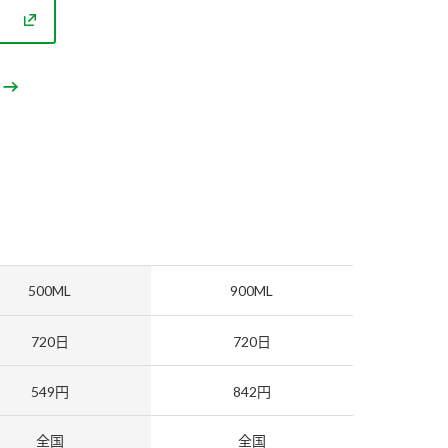
セプトをご紹介しま
た社会貢献
す。
ていまし
大切にして
おいしさと健康への
け
おすしの素
炊き込みご飯の素
米飯用調味液
取り組み
ョン宣言」
ミツカンの研究成果と
た各部門の
おいしさと健康に役立
ご紹介しま
つ情報をご紹介しま
す。
500ML
900ML
720日
720日
549円
842円
お酢ドリンク
味ぽん
ぽん酢
全国
全国