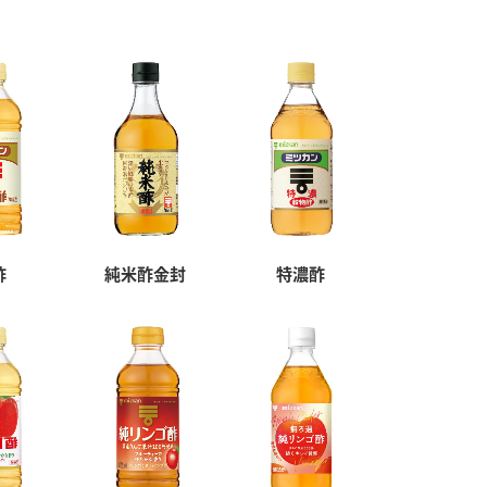
酢
純米酢金封
特濃酢