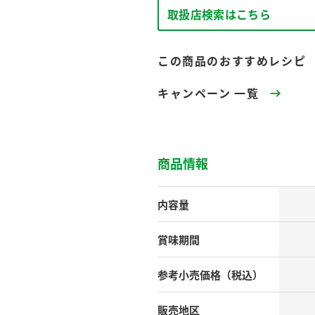
す。
テーマとし
取扱店検索はこちら
活動を行っ
た。
この商品のおすすめレシピ
MIM（ミツカンミュ
各部門が
スープ
中華
クイック調味料
レモン果汁
ふりか
ージアム）
いること
キャンペーン 一覧
ミツカンの酢づくりの
「未来ビジ
歴史などが学べる体験
実現に向け
型博物館です。
取り組みを
す。
商品情報
納豆
Fibee
キッザニア東京「ぽ
ん酢工房」
内容量
味ぽんやお酢について
楽しく学べるパビリオ
賞味期間
ンです。
参考小売
価格（税込）
ibee（ファイビ
くらしプラ酢
カンタン酢
販売地区