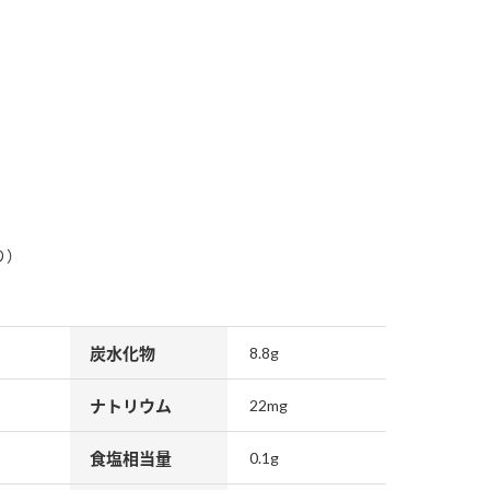
り）
炭水化物
8.8g
ナトリウム
22mg
食塩相当量
0.1g