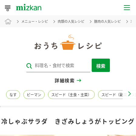
メニュー・レシピ
肉類の人気レシピ
豚肉の人気レシピ
冷
おうちレシピ
おすすめレシピ
レシピ特集
検索
レシピカテゴリ一覧
詳細検索
商品からレシピを探す
なす
ピーマン
スピード（主食・主菜）
スピード（副菜・つ
レシピ名特集
冷しゃぶサラダ きざみしょうがトッピング
商品情報