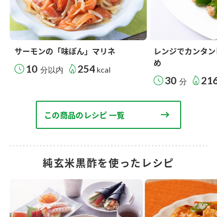
サーモンの「味ぽん」マリネ
レンジでカンタン
め
10
254
分以内
kcal
30
21
分
この商品のレシピ 一覧
純玄米黒酢を使ったレシピ