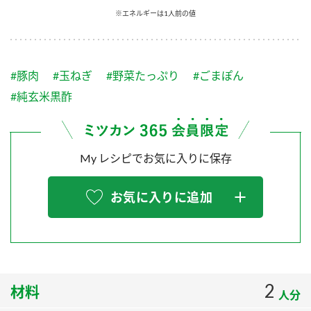
採用情報
環境への取り組み
※エネルギーは1人前の値
かおりの蔵
ミツカンの歴史
クイック調味料
レモン果汁
ニュースリリース
つゆ
水の文化センター（アーカイブ）
鍋なび
#豚肉
#玉ねぎ
#野菜たっぷり
#ごまぽん
ふりかけ
おすしの素
お客様相談センター
納豆のサイト
#純玄米黒酢
ZENB initiative
PIN印
お客様の声をいかしました
炊き込みご飯の素
米飯用調味液
三ツ判山吹
My レシピでお気に入りに保存
販売終了製品のご案内
千夜
MIM（ミツカンミュージアム）
納豆
Fibee
お気に入りに追加
よくあるご質問
スペシャルサイト
お酢を知ろう！
各部門が大切にしていること
お問い合わせ
すしラボ
地図から取り扱い店舗を探す
ぽん酢サワー
2
おいしさと健康への取り組み
材料
人分
納豆の豆知識