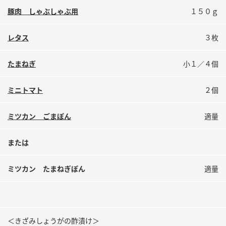
鍋奉行マニュアル
ミツカン公式通販
豚肉 しゃぶしゃぶ用
１５０ｇ
ミツカンのCM
キッザニア東京「ぽん酢工房」
レタス
３枚
ロングセラー商品 ＋ おすすめレシピ
人気商品 ＋ おすすめレシピ
たまねぎ
小１／４個
ミニトマト
２個
検索
ミツカン ごまぽん
適量
業務用サイト
ミツカングループについて
製造所固有記号一覧
または
ミツカン たまねぎぽん
適量
＜きざみしょうがの酢漬け＞