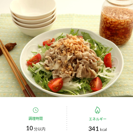
商品カテゴリ
新商品一覧
酢
調味酢
キャンペーン情報
お酢ドリンク
ぽん酢
ブランド・スペシャルサイト
ブランド・スペシャルサイト トップ
みりん風・料理酒
鍋用調味料
商品ブランドサイト
企業情報
Fibee（ファイビー）
国内事業概要
くらしプラ酢
つゆ
たれ
カンタン酢
ミツカングループについて
お酢ドリンク
ミツカンを知る
企業理念
調理時間
スープ
中華
エネルギー
味ぽん
10
341
分以内
kcal
ぽん酢