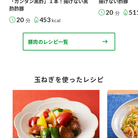
「カンタン黒酢」１本！揚げない黒
揚げない酢豚
酢酢豚
20
51
分
20
453
分
kcal
豚肉のレシピ一覧
玉ねぎを使ったレシピ