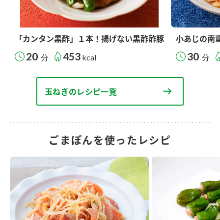
「カンタン黒酢」１本！揚げない黒酢酢豚
小あじの南
20
453
30
分
kcal
分
玉ねぎのレシピ一覧
ごまぽんを使ったレシピ