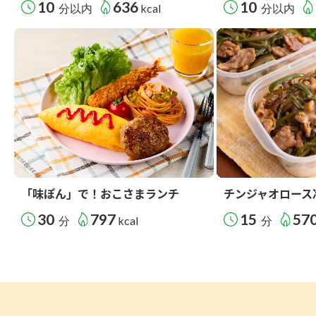
10
636
10
分以内
kcal
分以内
「味ぽん」で！おこさまランチ
チンジャオロース
30
797
15
57
分
kcal
分