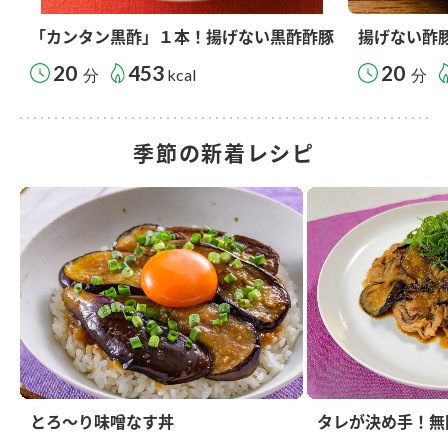
「カンタン黒酢」１本！揚げない黒酢酢豚
揚げない酢
20
453
20
分
kcal
分
季節の新着レシピ
とろ～り味噌なす丼
タレが決め手！無