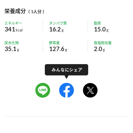
栄養成分
（ 1人分 ）
エネルギー
タンパク質
脂質
341
16.2
15.0
kcal
g
g
炭水化物
野菜量
食塩相当量
35.1
127.6
2.0
g
g
g