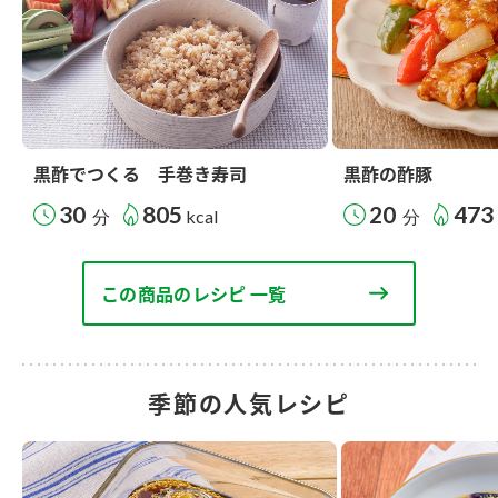
黒酢でつくる 手巻き寿司
黒酢の酢豚
30
805
20
473
分
kcal
分
この商品のレシピ 一覧
季節の人気レシピ