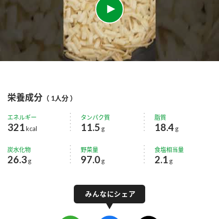
栄養成分
（ 1人分 ）
エネルギー
タンパク質
脂質
321
11.5
18.4
kcal
g
g
炭水化物
野菜量
食塩相当量
26.3
97.0
2.1
g
g
g