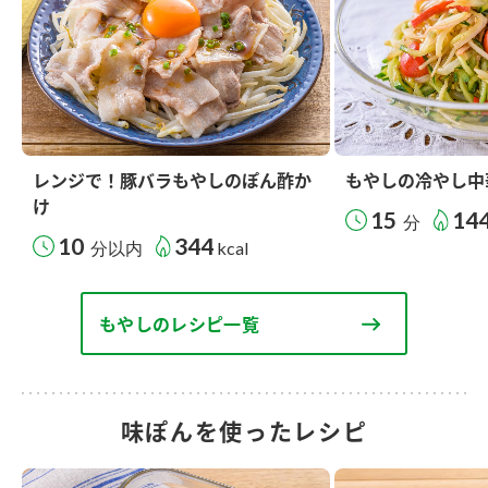
レンジで！豚バラもやしのぽん酢か
もやしの冷やし中
け
15
14
分
10
344
分以内
kcal
もやしのレシピ一覧
味ぽんを使ったレシピ