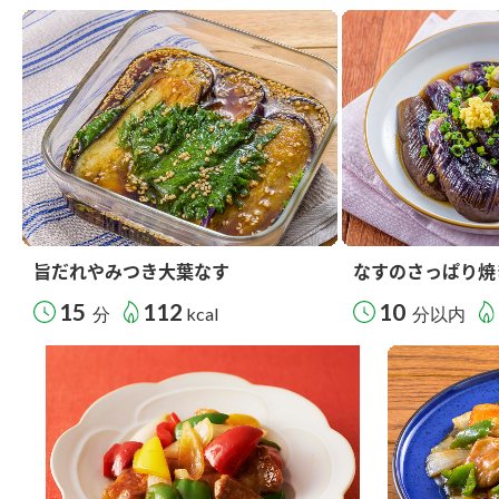
旨だれやみつき大葉なす
なすのさっぱり焼
15
112
10
分
kcal
分以内