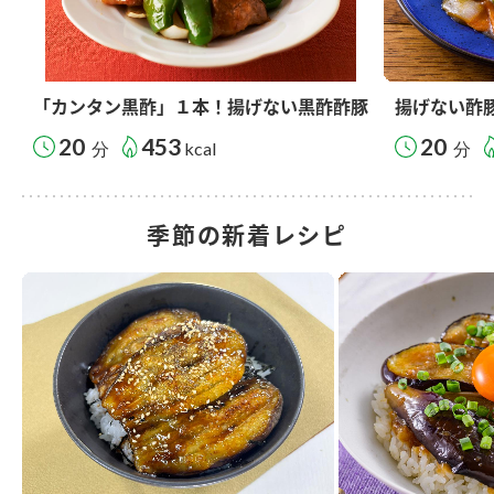
「カンタン黒酢」１本！揚げない黒酢酢豚
揚げない酢
20
453
20
分
kcal
分
季節の新着レシピ