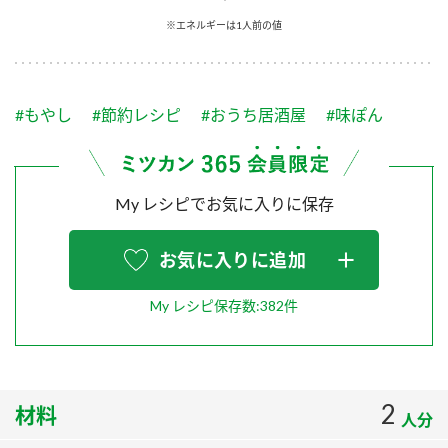
採用情報
環境への取り組み
※エネルギーは1人前の値
かおりの蔵
ミツカンの歴史
クイック調味料
レモン果汁
ニュースリリース
つゆ
水の文化センター（アーカイブ）
鍋なび
#もやし
#節約レシピ
#おうち居酒屋
#味ぽん
ふりかけ
おすしの素
お客様相談センター
納豆のサイト
ZENB initiative
PIN印
お客様の声をいかしました
炊き込みご飯の素
米飯用調味液
My レシピでお気に入りに保存
三ツ判山吹
販売終了製品のご案内
千夜
MIM（ミツカンミュージアム）
お気に入りに追加
納豆
Fibee
よくあるご質問
スペシャルサイト
My レシピ保存数:382件
お酢を知ろう！
各部門が大切にしていること
お問い合わせ
すしラボ
地図から取り扱い店舗を探す
ぽん酢サワー
2
材料
おいしさと健康への取り組み
人分
納豆の豆知識