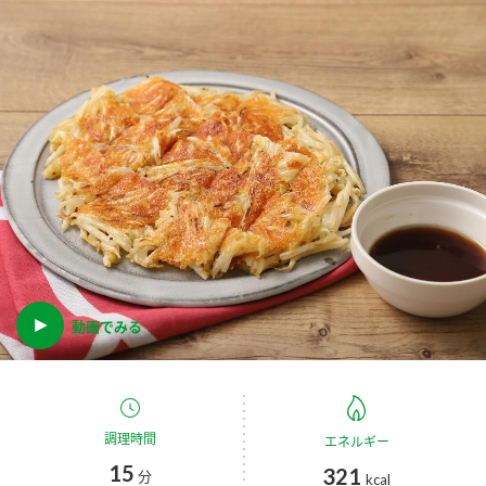
商品カテゴリ
新商品一覧
酢
調味酢
キャンペーン情報
お酢ドリンク
ぽん酢
ブランド・スペシャルサイト
ブランド・スペシャルサイト トップ
みりん風・料理酒
鍋用調味料
商品ブランドサイト
企業情報
Fibee（ファイビー）
国内事業概要
動画でみる
くらしプラ酢
つゆ
たれ
カンタン酢
ミツカングループについて
お酢ドリンク
ミツカンを知る
企業理念
スープ
中華
調理時間
エネルギー
味ぽん
15
321
分
kcal
ぽん酢