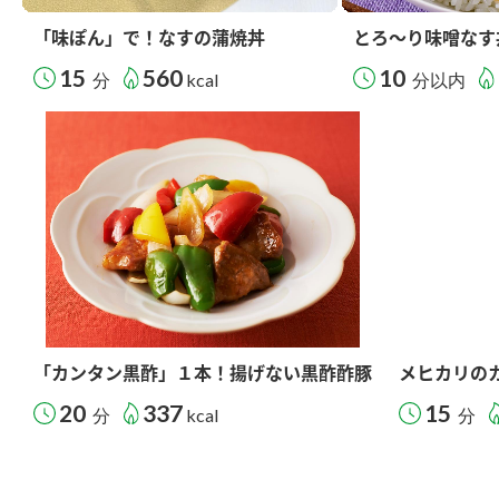
「味ぽん」で！なすの蒲焼丼
とろ～り味噌なす
15
560
10
分
kcal
分以内
「カンタン黒酢」１本！揚げない黒酢酢豚
メヒカリの
20
337
15
分
kcal
分