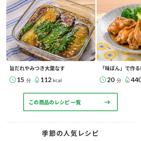
旨だれやみつき大葉なす
「味ぽん」で作る
15
112
20
44
分
kcal
分
この商品のレシピ 一覧
季節の人気レシピ