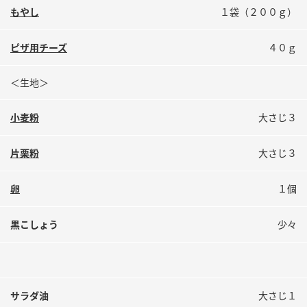
鍋奉行マニュアル
もやし
１袋（２００ｇ）
ミツカン公式通販
ミツカンのCM
キッザニア東京「ぽん酢工房」
ピザ用チーズ
４０ｇ
ロングセラー商品 ＋ おすすめレシピ
人気商品 ＋ おすすめレシピ
＜生地＞
小麦粉
大さじ３
検索
片栗粉
大さじ３
業務用サイト
ミツカングループについて
製造所固有記号一覧
卵
１個
黒こしょう
少々
サラダ油
大さじ１