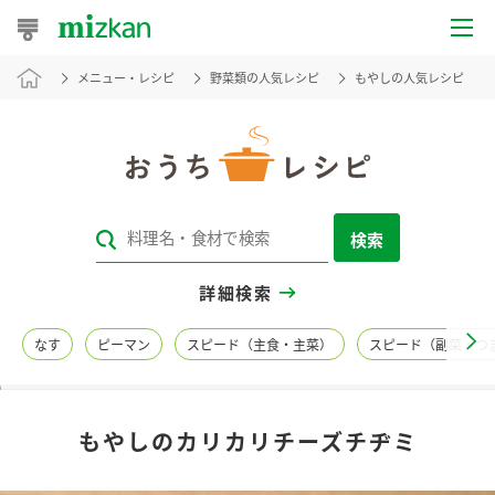
メニュー・レシピ
野菜類の人気レシピ
もやしの人気レシピ
おうちレシピ
おすすめレシピ
レシピ特集
検索
レシピカテゴリ一覧
詳細検索
商品からレシピを探す
なす
ピーマン
スピード（主食・主菜）
スピード（副菜・つ
レシピ名特集
もやしのカリカリチーズチヂミ
商品情報