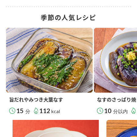
季節の人気レシピ
旨だれやみつき大葉なす
なすのさっぱり焼
15
112
10
分
kcal
分以内