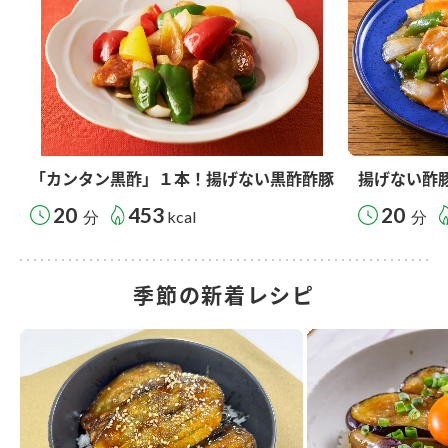
「カンタン黒酢」１本！揚げない黒酢酢豚
揚げない酢
20
453
20
分
kcal
分
季節の新着レシピ