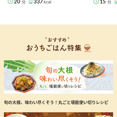
20
337
15
分
kcal
分
旬の大根、味わい尽くそう！丸ごと堪能使い切りレシピ