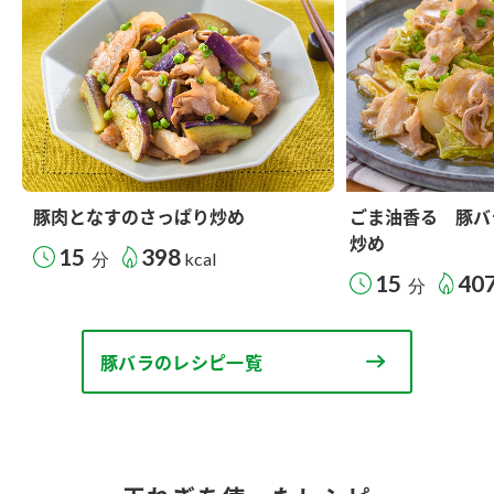
豚肉となすのさっぱり炒め
ごま油香る 豚バ
炒め
15
398
分
kcal
15
40
分
豚バラのレシピ一覧