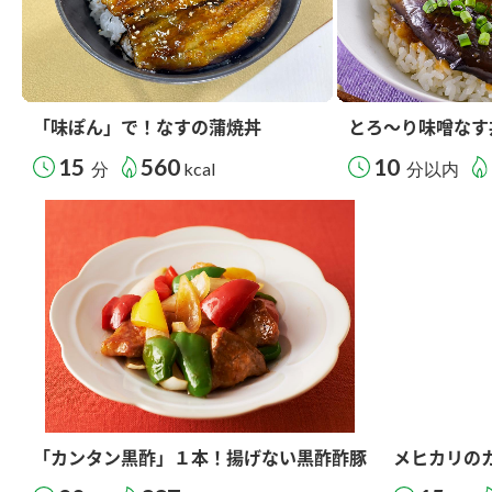
「味ぽん」で！なすの蒲焼丼
とろ～り味噌なす
15
560
10
分
kcal
分以内
「カンタン黒酢」１本！揚げない黒酢酢豚
メヒカリの