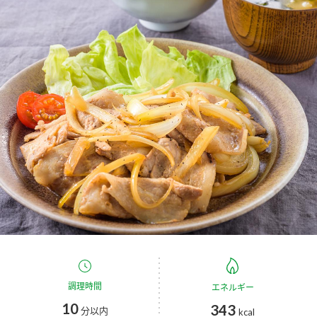
商品カテゴリ
新商品一覧
酢
調味酢
キャンペーン情報
お酢ドリンク
ぽん酢
ブランド・スペシャルサイト
ブランド・スペシャルサイト トップ
みりん風・料理酒
鍋用調味料
商品ブランドサイト
企業情報
Fibee（ファイビー）
国内事業概要
くらしプラ酢
つゆ
たれ
カンタン酢
ミツカングループについて
お酢ドリンク
ミツカンを知る
企業理念
スープ
中華
調理時間
エネルギー
味ぽん
10
343
分以内
kcal
ぽん酢