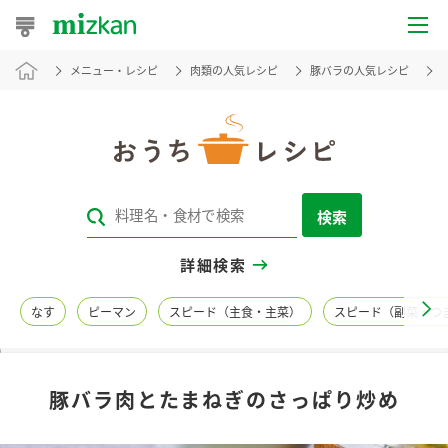
メニュー・レシピ
肉類の人気レシピ
豚バラの人気レシピ
おうちレシピ
おすすめレシピ
レシピ特集
検索
レシピカテゴリ一覧
詳細検索
商品からレシピを探す
なす
ピーマン
スピード（主食・主菜）
スピード（副菜・つ
レシピ名特集
豚バラ肉とたまねぎのさっぱり炒め
商品情報