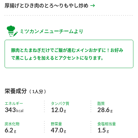
厚揚げとひき肉のとろ～りもやし炒め
ミツカンメニューチームより
豚肉とたまねぎだけでご飯が進むメインおかずに！お好み
で黒こしょうを加えるとアクセントになります。
栄養成分
（ 1人分 ）
エネルギー
タンパク質
脂質
343
12.0
28.6
kcal
g
g
炭水化物
野菜量
食塩相当量
6.2
47.0
1.5
g
g
g