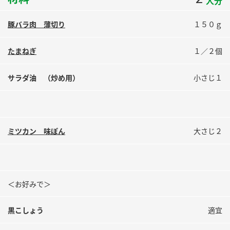
人分
鍋奉行マニュアル
ミツカン公式通販
ミツカンのCM
豚バラ肉 薄切り
１５０ｇ
キッザニア東京「ぽん酢工房」
ロングセラー商品 ＋ おすすめレシピ
たまねぎ
１／２個
人気商品 ＋ おすすめレシピ
サラダ油 （炒め用）
小さじ１
検索
ミツカン 味ぽん
大さじ２
業務用サイト
ミツカングループについて
製造所固有記号一覧
＜お好みで＞
黒こしょう
適宜