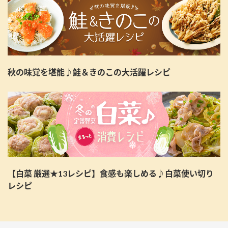
秋の味覚を堪能♪鮭＆きのこの大活躍レシピ
【白菜 厳選★13レシピ】食感も楽しめる♪白菜使い切り
レシピ