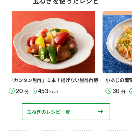
玉ねぎを使ったレシピ
「カンタン黒酢」１本！揚げない黒酢酢豚
小あじの南
20
453
30
分
kcal
分
玉ねぎのレシピ一覧