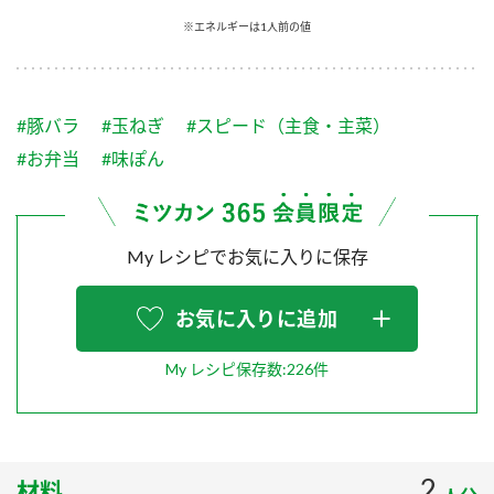
採用情報
環境への取り組み
※エネルギーは1人前の値
かおりの蔵
ミツカンの歴史
クイック調味料
レモン果汁
ニュースリリース
つゆ
水の文化センター（アーカイブ）
鍋なび
#豚バラ
#玉ねぎ
#スピード（主食・主菜）
ふりかけ
おすしの素
お客様相談センター
納豆のサイト
#お弁当
#味ぽん
ZENB initiative
PIN印
お客様の声をいかしました
炊き込みご飯の素
米飯用調味液
三ツ判山吹
My レシピでお気に入りに保存
販売終了製品のご案内
千夜
MIM（ミツカンミュージアム）
納豆
Fibee
よくあるご質問
お気に入りに追加
スペシャルサイト
お酢を知ろう！
各部門が大切にしていること
お問い合わせ
My レシピ保存数:226件
すしラボ
地図から取り扱い店舗を探す
ぽん酢サワー
おいしさと健康への取り組み
納豆の豆知識
2
材料