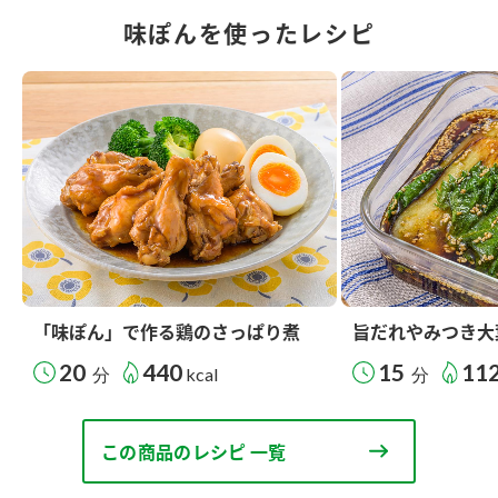
味ぽんを使ったレシピ
「味ぽん」で作る鶏のさっぱり煮
旨だれやみつき大
20
440
15
11
分
kcal
分
この商品のレシピ 一覧