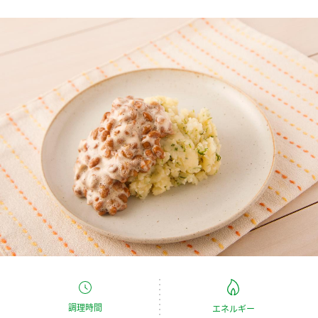
商品カテゴリ
新商品一覧
酢
調味酢
キャンペーン情報
お酢ドリンク
ぽん酢
ブランド・スペシャルサイト
ブランド・スペシャルサイト トップ
みりん風・料理酒
鍋用調味料
商品ブランドサイト
企業情報
Fibee（ファイビー）
国内事業概要
くらしプラ酢
つゆ
たれ
カンタン酢
ミツカングループについて
お酢ドリンク
ミツカンを知る
企業理念
スープ
中華
味ぽん
調理時間
エネルギー
ぽん酢