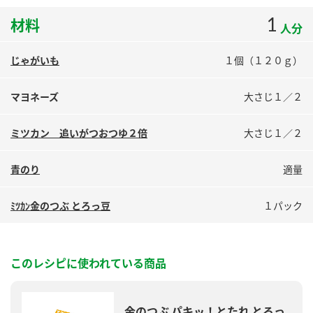
鍋奉行マニュアル
ミツカン公式通販
1
材料
人分
ミツカンのCM
キッザニア東京「ぽん酢工房」
ロングセラー商品 ＋ おすすめレシピ
じゃがいも
１個（１２０ｇ）
人気商品 ＋ おすすめレシピ
マヨネーズ
大さじ１／２
ミツカン 追いがつおつゆ２倍
大さじ１／２
検索
青のり
適量
業務用サイト
ミツカングループについて
製造所固有記号一覧
ﾐﾂｶﾝ金のつぶ とろっ豆
１パック
このレシピに使われている商品
金のつぶ パキッ！とたれ とろっ