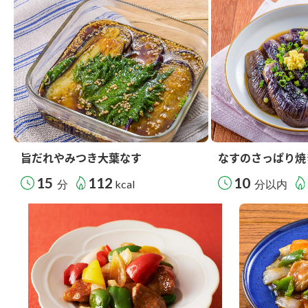
旨だれやみつき大葉なす
なすのさっぱり焼
15
112
10
分
kcal
分以内