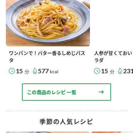
ワンパンで！バター香るしめじパス
人参が甘くておい
タ
ラダ
15
577
15
23
分
kcal
分
この商品のレシピ 一覧
季節の人気レシピ