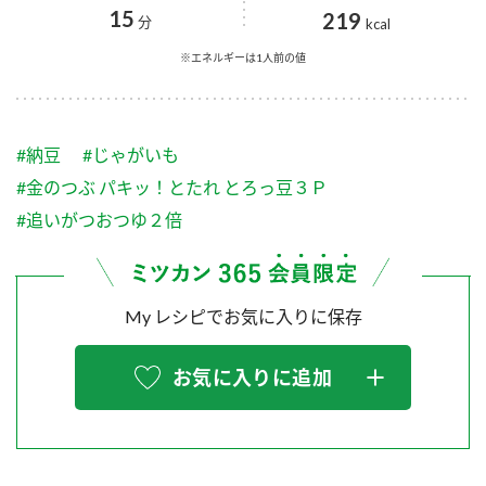
採用情報
環境への取り組み
15
219
分
kcal
かおりの蔵
ミツカンの歴史
クイック調味料
レモン果汁
ニュースリリース
※エネルギーは1人前の値
つゆ
水の文化センター（アーカイブ）
鍋なび
ふりかけ
おすしの素
お客様相談センター
納豆のサイト
#納豆
#じゃがいも
ZENB initiative
PIN印
#金のつぶ パキッ！とたれ とろっ豆３Ｐ
お客様の声をいかしました
炊き込みご飯の素
米飯用調味液
#追いがつおつゆ２倍
三ツ判山吹
販売終了製品のご案内
千夜
MIM（ミツカンミュージアム）
納豆
Fibee
よくあるご質問
My レシピでお気に入りに保存
スペシャルサイト
お酢を知ろう！
各部門が大切にしていること
お問い合わせ
お気に入りに追加
すしラボ
地図から取り扱い店舗を探す
ぽん酢サワー
おいしさと健康への取り組み
納豆の豆知識