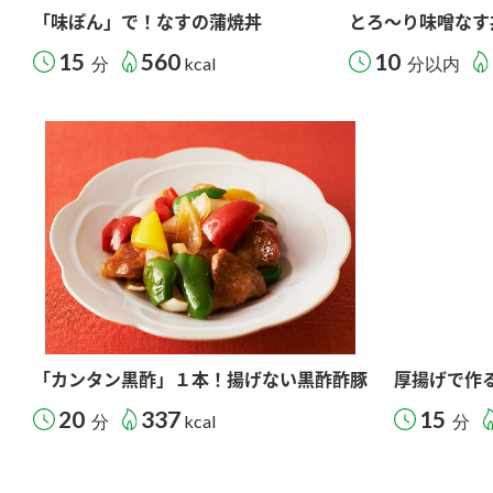
「味ぽん」で！なすの蒲焼丼
とろ～り味噌なす
15
560
10
分
kcal
分以内
「カンタン黒酢」１本！揚げない黒酢酢豚
厚揚げで作
20
337
15
分
kcal
分