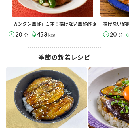
「カンタン黒酢」１本！揚げない黒酢酢豚
揚げない酢
20
453
20
分
kcal
分
季節の新着レシピ