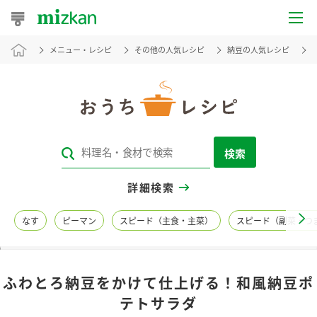
メニュー・レシピ
その他の人気レシピ
納豆の人気レシピ
おうちレシピ
おすすめレシピ
レシピ特集
検索
レシピカテゴリ一覧
詳細検索
商品からレシピを探す
なす
ピーマン
スピード（主食・主菜）
スピード（副菜・つ
レシピ名特集
ふわとろ納豆をかけて仕上げる！和風納豆ポ
商品情報
テトサラダ