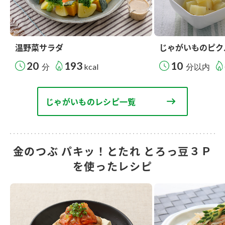
温野菜サラダ
じゃがいものピク
20
193
10
分
kcal
分以内
じゃがいものレシピ一覧
金のつぶ パキッ！とたれ とろっ豆３Ｐ
を使ったレシピ