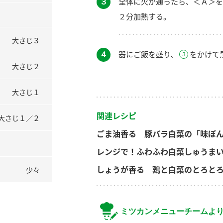
３
全体に火が通ったら、＜Ａ＞を
２分加熱する。
大さじ３
４
器にご飯を盛り、
をかけて
大さじ２
大さじ１
関連レシピ
大さじ１／２
ごま油香る 豚バラ白菜の「味ぽ
レンジで！ふわふわ白菜しゅうま
しょうが香る 鶏と白菜のとろと
少々
ミツカンメニューチームよ