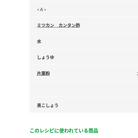
<Ａ>
ミツカン カンタン酢
水
しょうゆ
片栗粉
黒こしょう
このレシピに使われている商品