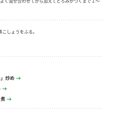
よく混ぜ合わせてから加えてとろみがつくまで１～
黒こしょうをふる。
ん」炒め
い
ろ煮
り