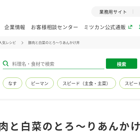
業務用サイト
企業情報
お客様相談センター
ミツカン公式通販
人気レシピ
豚肉と白菜のとろ～りあんかけ丼
ミツカングループについて
検索
企業理念
ミツカンの
なす
ピーマン
スピード（主食・主菜）
スピー
ミツカングループの企
創業から現在
業理念をご紹介しま
ツカンの変革
す。
歴史をご紹介
ご紹介します。
環境への取り組み
水の文化
肉と白菜のとろ～りあんか
（アーカ
酢
調味酢
お酢ドリンク
ぽん酢
みりん風・
ミツカンの環境への取
り組みをご紹介しま
1999年