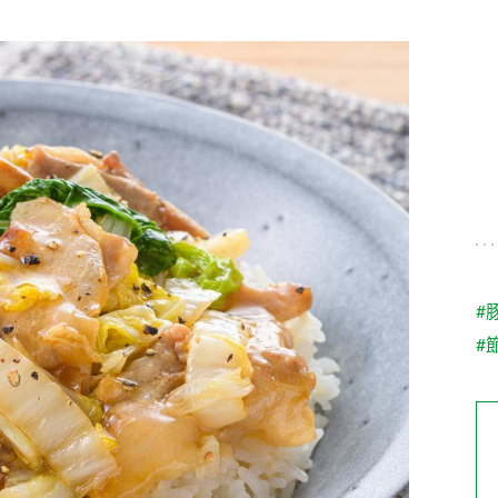
す。
テーマとし
活動を行っ
た。
MIM（ミツカンミュ
各部門が
スープ
中華
クイック調味料
レモン果汁
ふりか
ージアム）
いること
ミツカンの酢づくりの
「未来ビジ
歴史などが学べる体験
実現に向け
型博物館です。
取り組みを
す。
納豆
Fibee
キッザニア東京「ぽ
#
ん酢工房」
#
味ぽんやお酢について
楽しく学べるパビリオ
ンです。
ibee（ファイビ
くらしプラ酢
カンタン酢