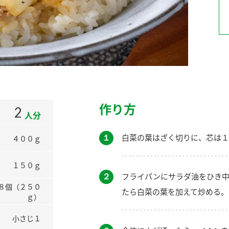
）
酢を知ろう！
すしラボ
ぽん酢サワー
作り方
2
人分
１
白菜の葉はざく切りに、芯は１
４００ｇ
１５０ｇ
２
フライパンにサラダ油をひき中
８個（２５０
たら白菜の葉を加えて炒める。
ｇ）
小さじ１