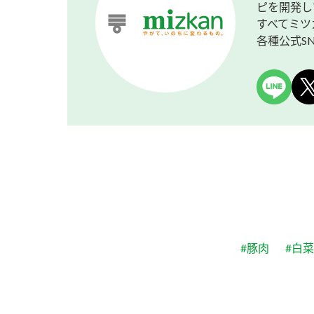
ピを開発し
すべてミツ
各種公式S
#豚肉
#白菜