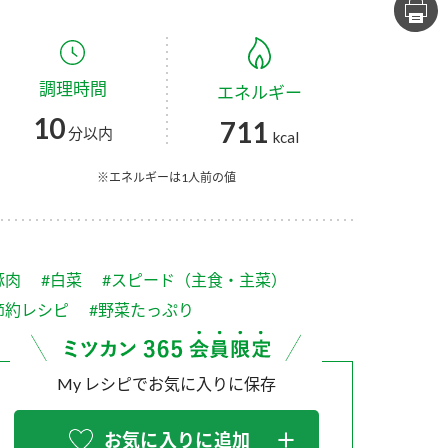
セプトをご紹介しま
た社会貢献
す。
ていまし
調理時間
エネルギー
大切にして
おいしさと健康への
け
おすしの素
炊き込みご飯の素
米飯用調味液
10
711
取り組み
分以内
kcal
ョン宣言」
ミツカンの研究成果と
た各部門の
おいしさと健康に役立
※エネルギーは1人前の値
ご紹介しま
つ情報をご紹介しま
す。
豚肉
#白菜
#スピード（主食・主菜）
節約レシピ
#野菜たっぷり
My レシピでお気に入りに保存
お酢ドリンク
味ぽん
ぽん酢
お気に入りに追加