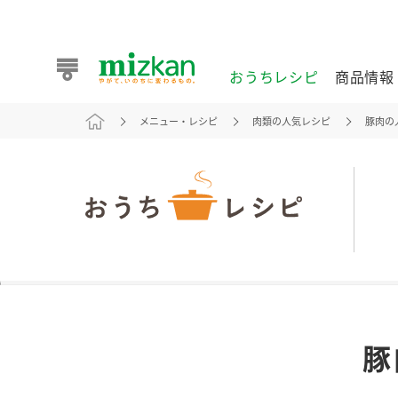
おうちレシピ
商品情報
メニュー・レシピ
肉類の人気レシピ
豚肉の
おうちレシピ
商品情報 トップ
企業情報 トップ
お客様相談センター トップ
ミツカン公式通販
業務用サイト
また食べたいが見つかる。ミツカンからのおすすめレシピを
豚
おうちレシピ トップ