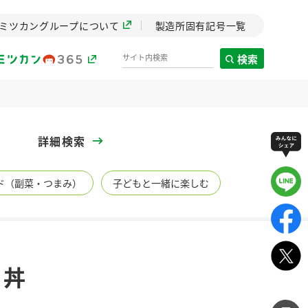
ミツカングループについて
製造所固有記号一覧
検索
製造所固有記号一覧
詳細検索
歴史
ド（副菜・つまみ）
子どもと一緒に楽しむ
までのミ
と挑戦の
します。
センター
ZENB initiative
け丼
イブ）
料理酒
鍋用調味料
つゆ
たれ
植物を可能な限りまる
ごと使ったZENBのコン
設立。「水」を