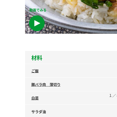
ー
動画でみる
お
材料
ご飯
豚バラ肉 薄切り
１／
白菜
サラダ油