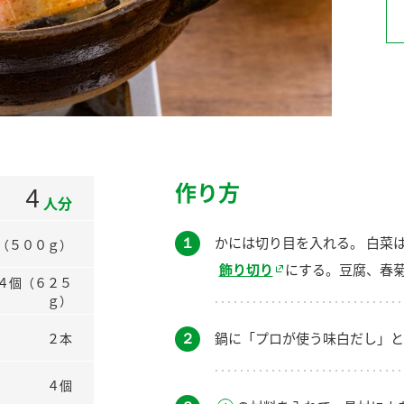
）
酢を知ろう！
すしラボ
ぽん酢サワー
作り方
4
人分
１
かには切り目を入れる。 白菜
（５００ｇ）
飾り切り
にする。豆腐、春
４個（６２５
ｇ）
２
鍋に「プロが使う味白だし」と
２本
４個