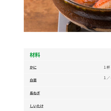
ー
お
材料
かに
１杯
１／
白菜
長ねぎ
しいたけ