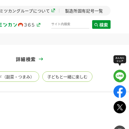
ミツカングループについて
製造所固有記号一覧
検索
製造所固有記号一覧
詳細検索
歴史
ド（副菜・つまみ）
子どもと一緒に楽しむ
までのミ
と挑戦の
します。
センター
ZENB initiative
イブ）
料理酒
鍋用調味料
つゆ
たれ
植物を可能な限りまる
ごと使ったZENBのコン
設立。「水」を