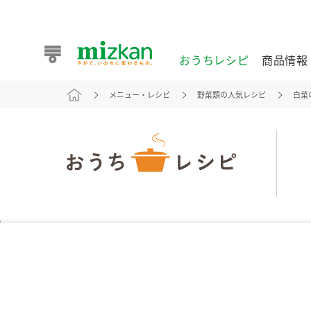
おうちレシピ
商品情報
メニュー・レシピ
野菜類の人気レシピ
白菜
おうちレシピ
商品情報 トップ
企業情報 トップ
お客様相談センター トップ
ミツカン公式通販
業務用サイト
また食べたいが見つかる。ミツカンからのおすすめレシピを
おうちレシピ トップ