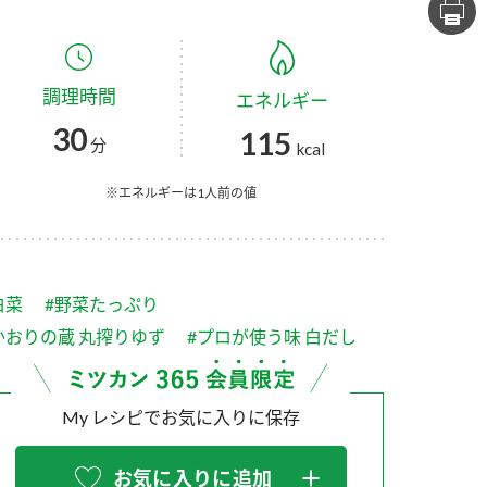
セプトをご紹介しま
た社会貢献
す。
ていまし
調理時間
エネルギー
大切にして
おいしさと健康への
け
おすしの素
炊き込みご飯の素
米飯用調味液
30
115
取り組み
分
kcal
ョン宣言」
ミツカンの研究成果と
た各部門の
おいしさと健康に役立
※エネルギーは1人前の値
ご紹介しま
つ情報をご紹介しま
す。
白菜
#野菜たっぷり
かおりの蔵 丸搾りゆず
#プロが使う味 白だし
My レシピでお気に入りに保存
お酢ドリンク
味ぽん
ぽん酢
お気に入りに追加