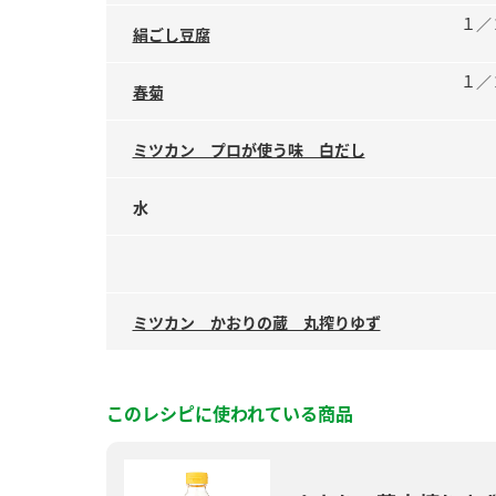
１／
絹ごし豆腐
１／
春菊
ミツカン プロが使う味 白だし
水
ミツカン かおりの蔵 丸搾りゆず
このレシピに使われている商品