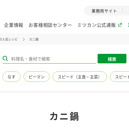
業務用サイト
企業情報
お客様相談センター
ミツカン公式通販
の人気レシピ
カニ鍋
ミツカングループについて
検索
企業理念
ミツカンの
なす
ピーマン
スピード（主食・主菜）
スピー
ミツカングループの企
創業から現在
業理念をご紹介しま
ツカンの変革
す。
歴史をご紹介
ご紹介します。
環境への取り組み
水の文化
カニ鍋
（アーカ
酢
調味酢
お酢ドリンク
ぽん酢
みりん風・
ミツカンの環境への取
り組みをご紹介しま
1999年