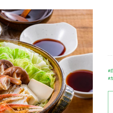
す。
テーマとし
活動を行っ
た。
MIM（ミツカンミュ
各部門が
スープ
中華
クイック調味料
レモン果汁
ふりか
ージアム）
いること
ミツカンの酢づくりの
「未来ビジ
歴史などが学べる体験
実現に向け
型博物館です。
取り組みを
す。
納豆
Fibee
キッザニア東京「ぽ
#
ん酢工房」
#
味ぽんやお酢について
楽しく学べるパビリオ
ンです。
ibee（ファイビ
くらしプラ酢
カンタン酢