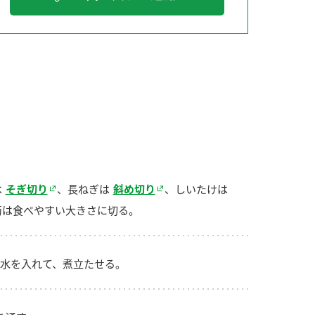
納豆の豆知識
鍋奉行マニュアル
ミツカンのCM
は
そぎ切り
、長ねぎは
斜め切り
、しいたけは
菊は食べやすい大きさに切る。
水を入れて、煮立たせる。