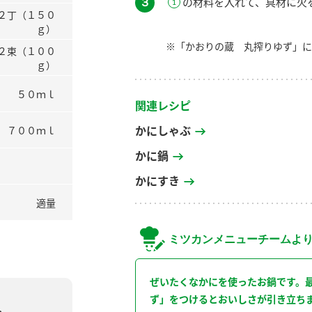
３
の材料を入れて、具材に火
２丁（１５０
ｇ）
※「かおりの蔵 丸搾りゆず」に
２束（１００
ｇ）
５０ｍｌ
関連レシピ
かにしゃぶ
７００ｍｌ
かに鍋
かにすき
適量
ミツカンメニューチームよ
ぜいたくなかにを使ったお鍋です。
ず」をつけるとおいしさが引き立ち