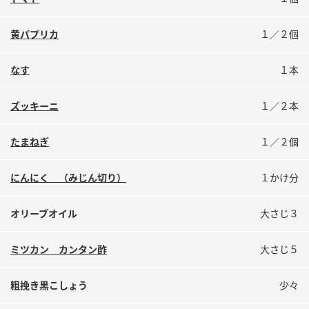
鍋奉行マニュアル
ミツカン公式通販
ミツカンのCM
キッザニア東京「ぽん酢工房」
黄パプリカ
１／２個
ロングセラー商品 ＋ おすすめレシピ
なす
１本
人気商品 ＋ おすすめレシピ
ズッキーニ
１／２本
検索
たまねぎ
１／２個
にんにく （みじん切り）
１かけ分
業務用サイト
ミツカングループについて
製造所固有記号一覧
オリーブオイル
大さじ３
ミツカン カンタン酢
大さじ５
粗挽き黒こしょう
少々