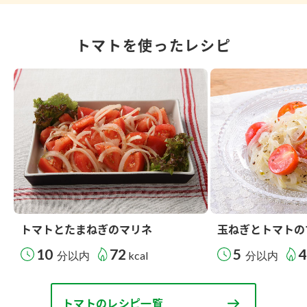
トマトを使ったレシピ
トマトとたまねぎのマリネ
玉ねぎとトマトの
10
72
5
4
分以内
kcal
分以内
トマトのレシピ一覧