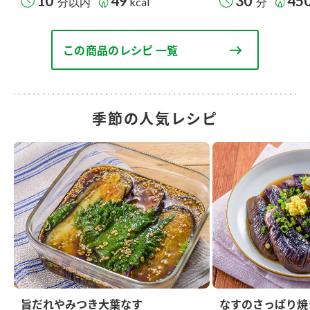
10
49
30
45
分以内
kcal
分
この商品のレシピ 一覧
季節の人気レシピ
旨だれやみつき大葉なす
なすのさっぱり焼