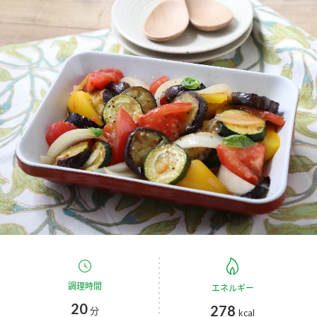
商品カテゴリ
新商品一覧
酢
調味酢
キャンペーン情報
お酢ドリンク
ぽん酢
ブランド・スペシャルサイト
ブランド・スペシャルサイト トップ
みりん風・料理酒
鍋用調味料
商品ブランドサイト
企業情報
Fibee（ファイビー）
国内事業概要
くらしプラ酢
つゆ
たれ
カンタン酢
ミツカングループについて
お酢ドリンク
ミツカンを知る
企業理念
スープ
中華
調理時間
エネルギー
味ぽん
20
278
分
kcal
ぽん酢