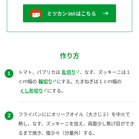
ミツカン365はこちら
作り方
トマト、パプリカは
乱切り
、なす、ズッキーニは１
１
ｃｍ幅の
輪切り
にする。たまねぎは１ｃｍ幅の
くし形切り
にする。
フライパンににオリーブオイル（大さじ２）を中火で
２
熱し、なす、ズッキーニを加え、両面少し焦げ目ができ
るまで焼き、塩少々（分量外）する。