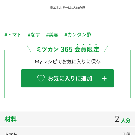
採用情報
環境への取り組み
※エネルギーは1人前の値
かおりの蔵
ミツカンの歴史
クイック調味料
レモン果汁
ニュースリリース
つゆ
水の文化センター（アーカイブ）
鍋なび
#トマト
#なす
#美容
#カンタン酢
ふりかけ
おすしの素
お客様相談センター
納豆のサイト
ZENB initiative
PIN印
お客様の声をいかしました
炊き込みご飯の素
米飯用調味液
My レシピでお気に入りに保存
三ツ判山吹
販売終了製品のご案内
千夜
MIM（ミツカンミュージアム）
お気に入りに追加
納豆
Fibee
よくあるご質問
スペシャルサイト
お酢を知ろう！
各部門が大切にしていること
お問い合わせ
すしラボ
地図から取り扱い店舗を探す
2
ぽん酢サワー
材料
人分
おいしさと健康への取り組み
納豆の豆知識
トマト
１個