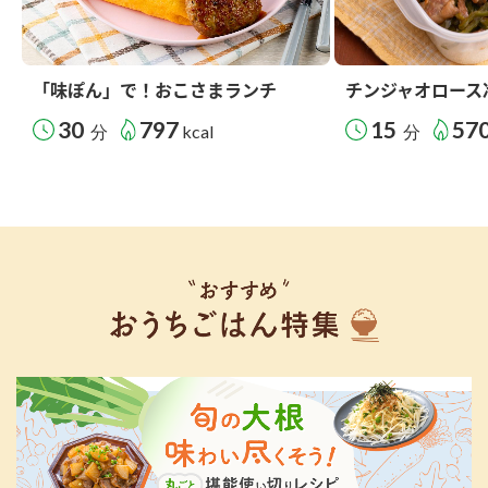
「味ぽん」で！おこさまランチ
チンジャオロース
30
797
15
57
分
kcal
分