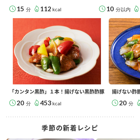
15
112
10
分
kcal
分以内
「カンタン黒酢」１本！揚げない黒酢酢豚
揚げない酢
20
453
20
分
kcal
分
季節の新着レシピ