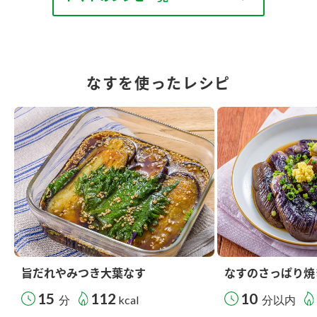
なすを使ったレシピ
旨だれやみつき大葉なす
なすのさっぱり焼
15
112
10
分
kcal
分以内