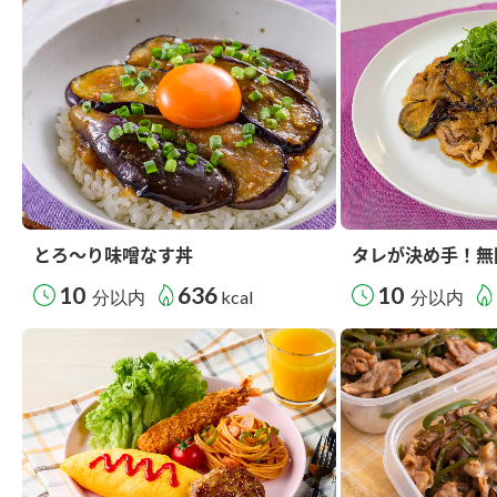
とろ～り味噌なす丼
タレが決め手！無
10
636
10
分以内
kcal
分以内