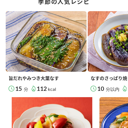
季節の人気レシピ
旨だれやみつき大葉なす
なすのさっぱり焼
15
112
10
分
kcal
分以内