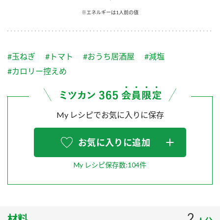
採用情報
環境への取り組み
※エネルギーは1人前の値
かおりの蔵
ミツカンの歴史
クイック調味料
レモン果汁
ニュースリリース
つゆ
水の文化センター（アーカイブ）
鍋なび
#玉ねぎ
#トマト
#おうち居酒屋
#減塩
ふりかけ
おすしの素
お客様相談センター
納豆のサイト
#カロリー控えめ
ZENB initiative
PIN印
お客様の声をいかしました
炊き込みご飯の素
米飯用調味液
三ツ判山吹
My レシピでお気に入りに保存
販売終了製品のご案内
千夜
MIM（ミツカンミュージアム）
納豆
Fibee
よくあるご質問
お気に入りに追加
スペシャルサイト
お酢を知ろう！
各部門が大切にしていること
お問い合わせ
My レシピ保存数:104件
すしラボ
地図から取り扱い店舗を探す
ぽん酢サワー
おいしさと健康への取り組み
納豆の豆知識
2
材料