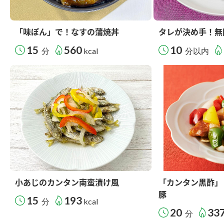
「味ぽん」で！なすの蒲焼丼
タレが決め手！無
15
560
10
分
kcal
分以内
小あじのカンタン南蛮漬け風
「カンタン黒酢」
豚
15
193
分
kcal
20
33
分