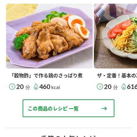
「穀物酢」で作る鶏のさっぱり煮
ザ・定番！基本の
20
460
20
61
分
kcal
分
この商品のレシピ 一覧