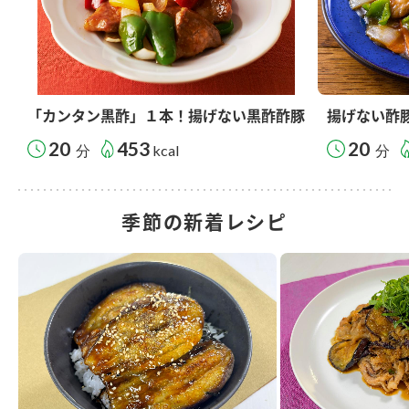
「カンタン黒酢」１本！揚げない黒酢酢豚
揚げない酢
20
453
20
分
kcal
分
季節の新着レシピ