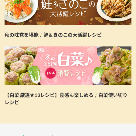
秋の味覚を堪能♪鮭＆きのこの大活躍レシピ
【白菜 厳選★13レシピ】食感も楽しめる♪白菜使い切り
レシピ