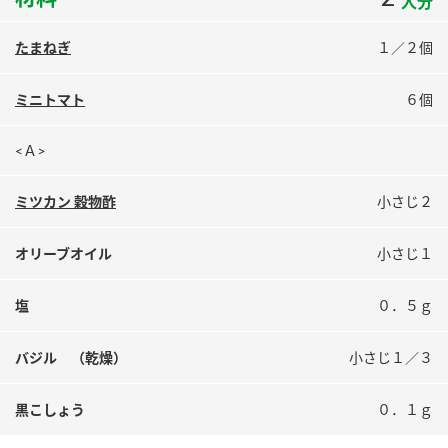
人分
鍋奉行マニュアル
ミツカン公式通販
ミツカンのCM
キッザニア東京「ぽん酢工房」
たまねぎ
１／２個
ロングセラー商品 ＋ おすすめレシピ
ミニトマト
６個
人気商品 ＋ おすすめレシピ
<Ａ>
ミツカン 穀物酢
小さじ２
検索
オリーブオイル
小さじ１
業務用サイト
ミツカングループについて
製造所固有記号一覧
塩
０．５ｇ
バジル （乾燥）
小さじ１／３
黒こしょう
０．１ｇ