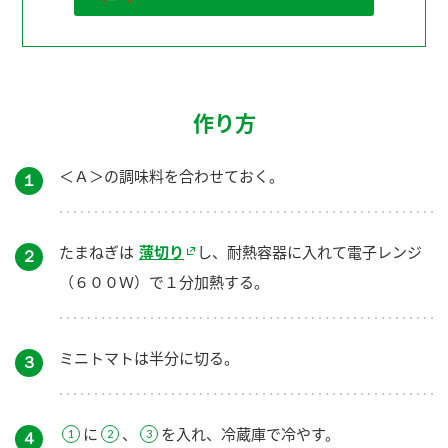
作り方
＜Ａ＞の調味料を合わせておく。
１
たまねぎは
薄切り
し、耐熱容器に入れて電子レンジ
２
（６００Ｗ）で１分加熱する。
ミニトマトは半分に切る。
３
に
、
を入れ、冷蔵庫で冷やす。
４