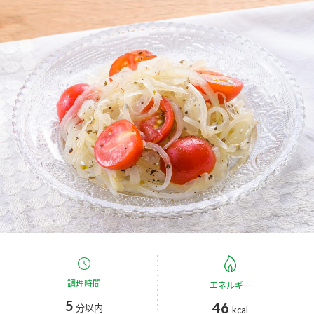
商品カテゴリ
新商品一覧
酢
調味酢
キャンペーン情報
お酢ドリンク
ぽん酢
ブランド・スペシャルサイト
ブランド・スペシャルサイト トップ
みりん風・料理酒
鍋用調味料
商品ブランドサイト
企業情報
Fibee（ファイビー）
国内事業概要
くらしプラ酢
つゆ
たれ
カンタン酢
ミツカングループについて
お酢ドリンク
ミツカンを知る
企業理念
スープ
中華
調理時間
エネルギー
味ぽん
5
46
分以内
kcal
ぽん酢