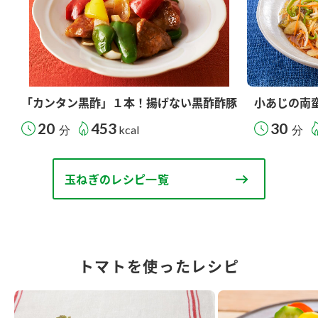
「カンタン黒酢」１本！揚げない黒酢酢豚
小あじの南
20
453
30
分
kcal
分
玉ねぎのレシピ一覧
トマトを使ったレシピ