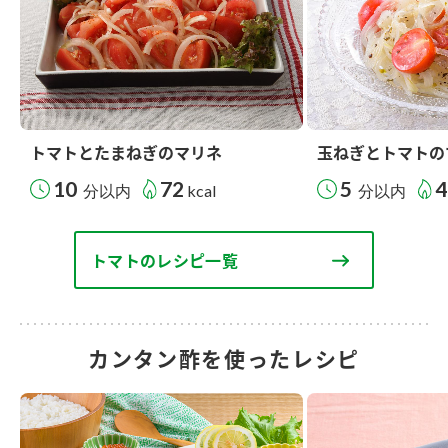
トマトとたまねぎのマリネ
玉ねぎとトマトの
10
72
5
4
分以内
kcal
分以内
トマトのレシピ一覧
カンタン酢を使ったレシピ