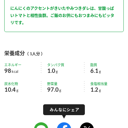
にんにくのアクセントがきいたやみつきダレは、甘酸っぱ
いトマトと相性抜群。ご飯のお供にもおつまみにもピッタ
リです。
栄養成分
（ 1人分 ）
エネルギー
タンパク質
脂質
98
1.0
6.1
kcal
g
g
炭水化物
野菜量
食塩相当量
10.4
97.0
1.2
g
g
g