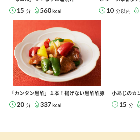
15
560
10
分
kcal
分以内
「カンタン黒酢」１本！揚げない黒酢酢豚
小あじのカ
20
337
15
分
kcal
分