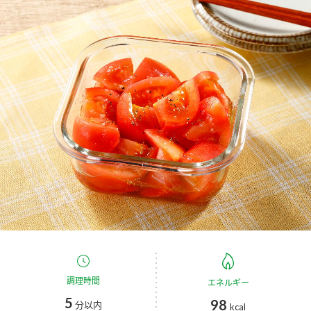
商品カテゴリ
新商品一覧
酢
調味酢
キャンペーン情報
お酢ドリンク
ぽん酢
ブランド・スペシャルサイト
ブランド・スペシャルサイト トップ
みりん風・料理酒
鍋用調味料
商品ブランドサイト
企業情報
Fibee（ファイビー）
国内事業概要
くらしプラ酢
つゆ
たれ
カンタン酢
ミツカングループについて
お酢ドリンク
ミツカンを知る
企業理念
スープ
中華
調理時間
エネルギー
味ぽん
5
98
分以内
kcal
ぽん酢