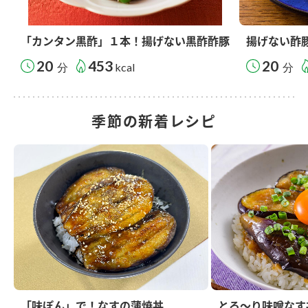
「カンタン黒酢」１本！揚げない黒酢酢豚
揚げない酢
20
453
20
分
kcal
分
季節の新着レシピ
「味ぽん」で！なすの蒲焼丼
とろ～り味噌なす