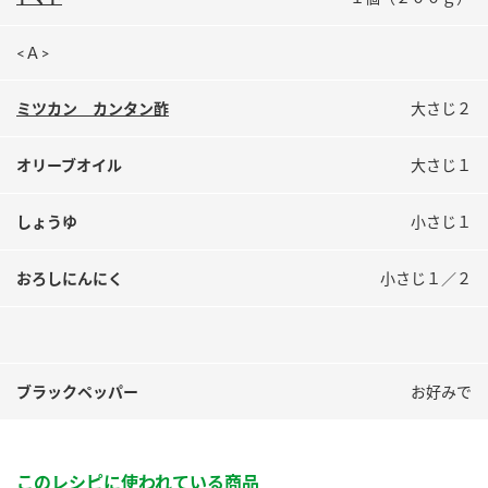
鍋奉行マニュアル
ミツカン公式通販
ミツカンのCM
キッザニア東京「ぽん酢工房」
<Ａ>
ロングセラー商品 ＋ おすすめレシピ
ミツカン カンタン酢
大さじ２
人気商品 ＋ おすすめレシピ
オリーブオイル
大さじ１
しょうゆ
小さじ１
検索
おろしにんにく
小さじ１／２
業務用サイト
ミツカングループについて
製造所固有記号一覧
ブラックペッパー
お好みで
このレシピに使われている商品