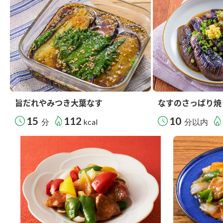
旨だれやみつき大葉なす
なすのさっぱり焼
15
112
10
分
kcal
分以内