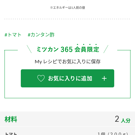
採用情報
環境への取り組み
※エネルギーは1人前の値
かおりの蔵
ミツカンの歴史
クイック調味料
レモン果汁
ニュースリリース
つゆ
水の文化センター（アーカイブ）
鍋なび
#トマト
#カンタン酢
ふりかけ
おすしの素
お客様相談センター
納豆のサイト
ZENB initiative
PIN印
お客様の声をいかしました
炊き込みご飯の素
米飯用調味液
My レシピでお気に入りに保存
三ツ判山吹
販売終了製品のご案内
千夜
MIM（ミツカンミュージアム）
お気に入りに追加
納豆
Fibee
よくあるご質問
スペシャルサイト
お酢を知ろう！
各部門が大切にしていること
お問い合わせ
すしラボ
地図から取り扱い店舗を探す
2
ぽん酢サワー
材料
人分
おいしさと健康への取り組み
納豆の豆知識
トマト
１個（２００ｇ）