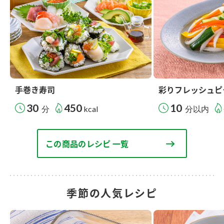
手巻き寿司
彩りフレッシュピ
30
450
10
分
kcal
分以内
この商品のレシピ 一覧
季節の人気レシピ