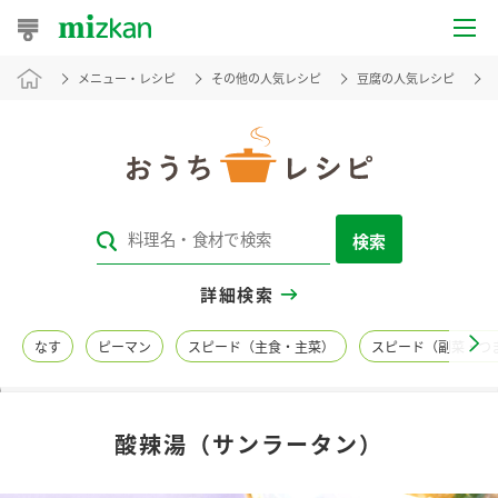
メニュー・レシピ
その他の人気レシピ
豆腐の人気レシピ
おうちレシピ
おすすめレシピ
レシピ特集
検索
レシピカテゴリ一覧
詳細検索
商品からレシピを探す
なす
ピーマン
スピード（主食・主菜）
スピード（副菜・つ
レシピ名特集
酸辣湯（サンラータン）
商品情報