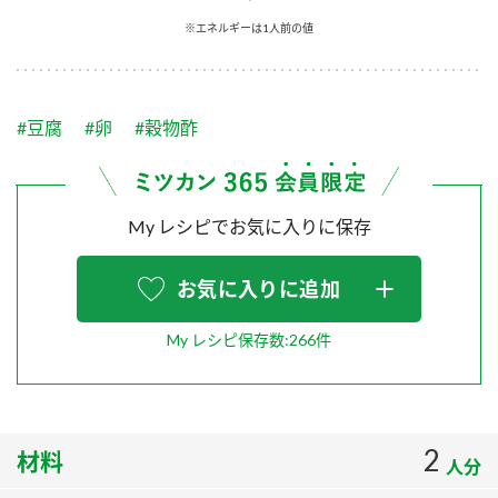
採用情報
環境への取り組み
※エネルギーは1人前の値
かおりの蔵
ミツカンの歴史
クイック調味料
レモン果汁
ニュースリリース
つゆ
水の文化センター（アーカイブ）
鍋なび
#豆腐
#卵
#穀物酢
ふりかけ
おすしの素
お客様相談センター
納豆のサイト
ZENB initiative
PIN印
お客様の声をいかしました
炊き込みご飯の素
米飯用調味液
My レシピでお気に入りに保存
三ツ判山吹
販売終了製品のご案内
千夜
MIM（ミツカンミュージアム）
お気に入りに追加
納豆
Fibee
よくあるご質問
スペシャルサイト
My レシピ保存数:266件
お酢を知ろう！
各部門が大切にしていること
お問い合わせ
すしラボ
地図から取り扱い店舗を探す
ぽん酢サワー
2
材料
おいしさと健康への取り組み
人分
納豆の豆知識