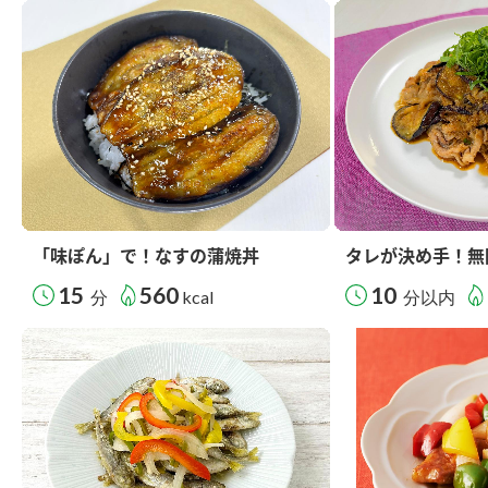
「味ぽん」で！なすの蒲焼丼
タレが決め手！無
15
560
10
分
kcal
分以内