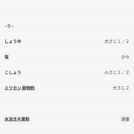
<Ｂ>
しょうゆ
大さじ１／２
塩
少々
こしょう
小さじ１／２
ミツカン 穀物酢
大さじ２
水溶き片栗粉
適量