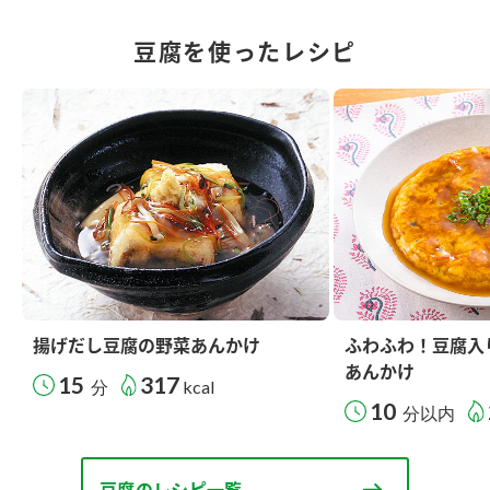
豆腐を使ったレシピ
揚げだし豆腐の野菜あんかけ
ふわふわ！豆腐入
あんかけ
15
317
分
kcal
10
分以内
豆腐のレシピ一覧