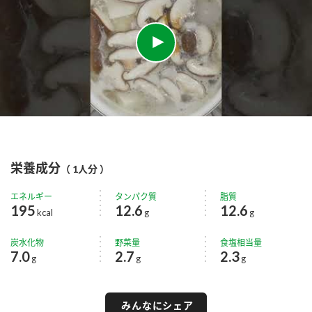
栄養成分
（ 1人分 ）
エネルギー
タンパク質
脂質
195
12.6
12.6
kcal
g
g
炭水化物
野菜量
食塩相当量
7.0
2.7
2.3
g
g
g