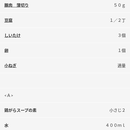
鍋奉行マニュアル
豚肉 薄切り
５０ｇ
ミツカン公式通販
ミツカンのCM
キッザニア東京「ぽん酢工房」
豆腐
１／２丁
ロングセラー商品 ＋ おすすめレシピ
人気商品 ＋ おすすめレシピ
しいたけ
３個
卵
１個
検索
小ねぎ
適量
業務用サイト
ミツカングループについて
製造所固有記号一覧
<Ａ>
鶏がらスープの素
小さじ２
水
４００ｍｌ