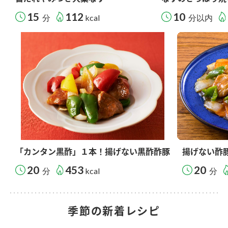
15
112
10
分
kcal
分以内
「カンタン黒酢」１本！揚げない黒酢酢豚
揚げない酢
20
453
20
分
kcal
分
季節の新着レシピ