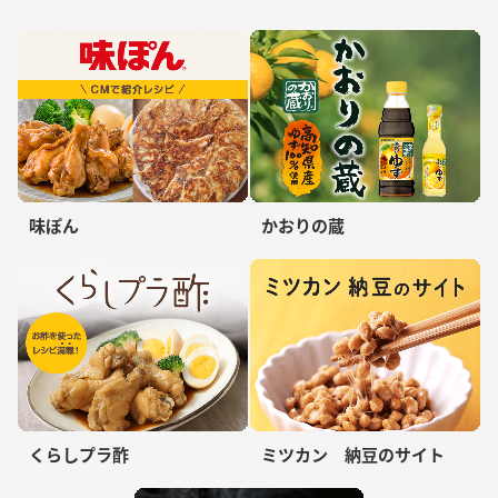
味ぽん
かおりの蔵
くらしプラ酢
ミツカン 納豆のサイト