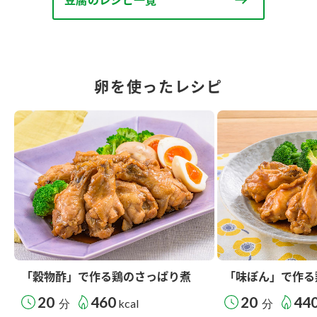
卵を使ったレシピ
「穀物酢」で作る鶏のさっぱり煮
「味ぽん」で作る
20
460
20
44
分
kcal
分