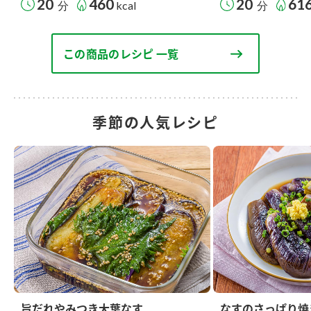
20
460
20
61
分
kcal
分
この商品のレシピ 一覧
季節の人気レシピ
旨だれやみつき大葉なす
なすのさっぱり焼