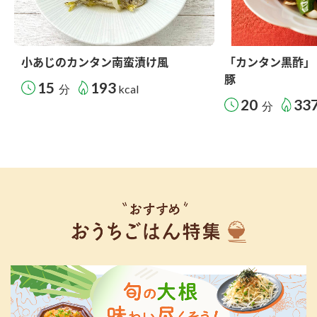
小あじのカンタン南蛮漬け風
「カンタン黒酢」
豚
15
193
分
kcal
20
33
分