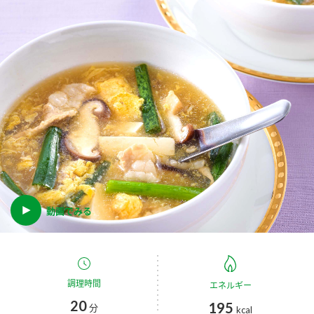
商品カテゴリ
新商品一覧
酢
調味酢
キャンペーン情報
お酢ドリンク
ぽん酢
ブランド・スペシャルサイト
ブランド・スペシャルサイト トップ
みりん風・料理酒
鍋用調味料
商品ブランドサイト
企業情報
Fibee（ファイビー）
国内事業概要
動画でみる
くらしプラ酢
つゆ
たれ
カンタン酢
ミツカングループについて
お酢ドリンク
ミツカンを知る
企業理念
スープ
中華
調理時間
エネルギー
味ぽん
20
195
分
kcal
ぽん酢