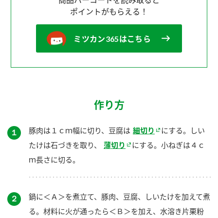
ポイントがもらえる！
ミツカン365はこちら
作り方
豚肉は１ｃｍ幅に切り、豆腐は
細切り
にする。しい
１
たけは石づきを取り、
薄切り
にする。小ねぎは４ｃ
ｍ長さに切る。
鍋に＜Ａ＞を煮立て、豚肉、豆腐、しいたけを加えて煮
２
る。材料に火が通ったら＜Ｂ＞を加え、水溶き片栗粉