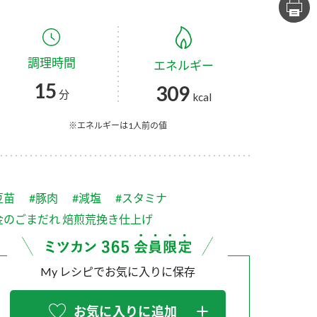
セプトをご紹介しま
た社会貢献
す。
ていまし
調理時間
エネルギー
大切にして
おいしさと健康への
け
おすしの素
炊き込みご飯の素
米飯用調味液
15
309
取り組み
分
kcal
ョン宣言」
ミツカンの研究成果と
た各部門の
おいしさと健康に役立
※エネルギーは1人前の値
ご紹介しま
つ情報をご紹介しま
す。
豆苗
#豚肉
#減塩
#スタミナ
金のごまだれ 焙煎荒挽き仕上げ
My レシピでお気に入りに保存
お酢ドリンク
味ぽん
ぽん酢
お気に入りに追加