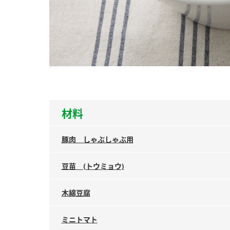
ー
お
材料
豚肉 しゃぶしゃぶ用
豆苗 (トウミョウ)
木綿豆腐
ミニトマト