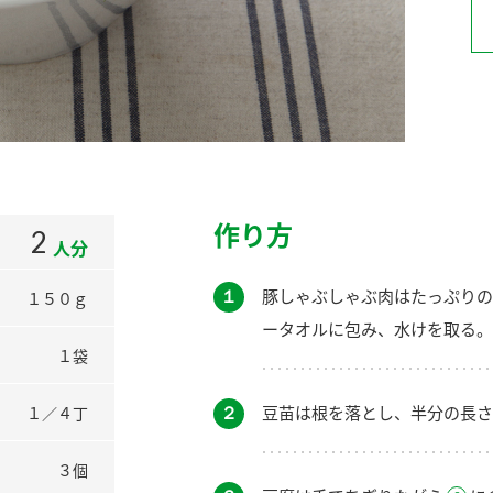
）
酢を知ろう！
すしラボ
ぽん酢サワー
作り方
2
人分
１
豚しゃぶしゃぶ肉はたっぷりの
１５０ｇ
ータオルに包み、水けを取る。
１袋
２
豆苗は根を落とし、半分の長さ
１／４丁
３個