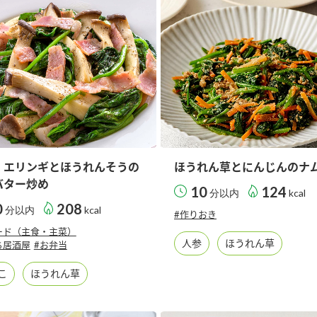
）
酢を知ろう！
すしラボ
ぽん酢サワー
！エリンギとほうれんそうの
ほうれん草とにんじんのナ
バター炒め
10
124
分以内
kcal
0
208
分以内
kcal
#作りおき
ード（主食・主菜）
人参
ほうれん草
ち居酒屋
#お弁当
こ
ほうれん草