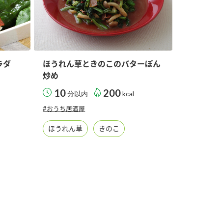
ラダ
ほうれん草ときのこのバターぽん
炒め
10
200
分以内
kcal
#おうち居酒屋
ほうれん草
きのこ