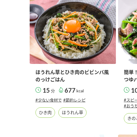
ー
お
ほうれん草とひき肉のビビンバ風
簡単
のっけごはん
つゆ
15
677
1
分
kcal
#少ない食材で
#節約レシピ
#スピ
#おう
ひき肉
ほうれん草
きの