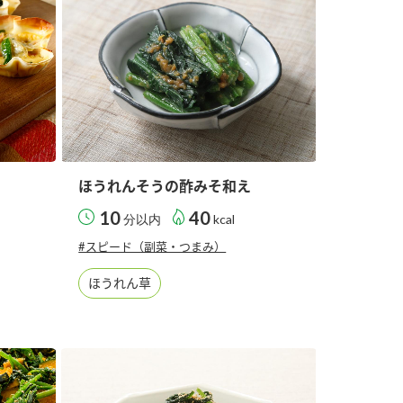
ほうれんそうの酢みそ和え
10
40
分以内
kcal
#スピード（副菜・つまみ）
ほうれん草