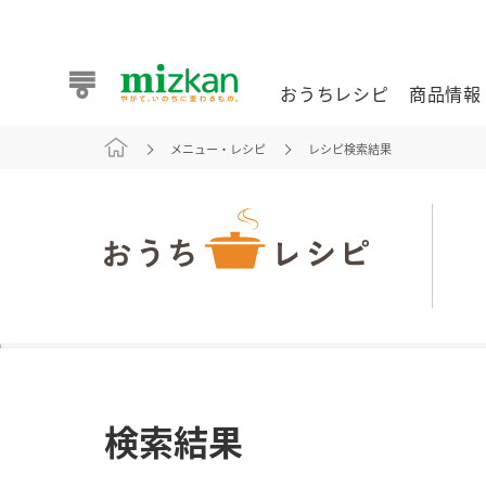
おうちレシピ
商品情報
メニュー・レシピ
レシピ検索結果
おうちレシピ
商品情報 トップ
企業情報 トップ
お客様相談センター トップ
ミツカン公式通販
業務用サイト
また食べたいが見つかる。ミツカンからのおすすめレシピを
検索結果
おうちレシピ トップ