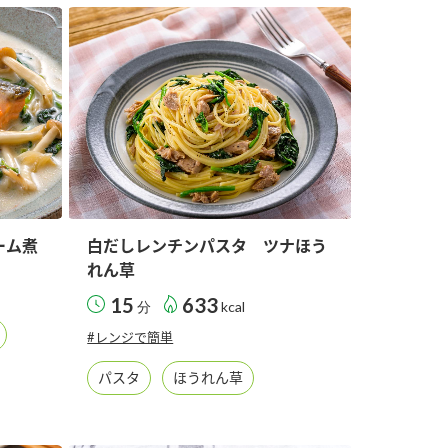
セプトをご紹介しま
た社会貢献
す。
ていまし
大切にして
おいしさと健康への
け
おすしの素
炊き込みご飯の素
米飯用調味液
取り組み
ョン宣言」
ミツカンの研究成果と
た各部門の
おいしさと健康に役立
ご紹介しま
つ情報をご紹介しま
す。
ーム煮
白だしレンチンパスタ ツナほう
れん草
15
633
分
kcal
#レンジで簡単
パスタ
ほうれん草
お酢ドリンク
味ぽん
ぽん酢