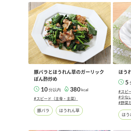
豚バラとほうれん草のガーリック
ほう
ぽん酢炒め
5
10
380
分以内
kcal
#スピ
#少な
#スピード（主食・主菜）
#野菜
豚バラ
ほうれん草
ほう
F