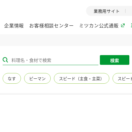
業務用サイト
企業情報
お客様相談センター
ミツカン公式通販
ミツカングループについて
検索
企業理念
ミツカンの
なす
ピーマン
スピード（主食・主菜）
スピー
ミツカングループの企
創業から現在
業理念をご紹介しま
ツカンの変革
す。
歴史をご紹介
ご紹介します。
環境への取り組み
水の文化
（アーカ
酢
調味酢
お酢ドリンク
ぽん酢
みりん風・
ミツカンの環境への取
り組みをご紹介しま
1999年