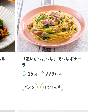
納豆の豆知識
鍋奉行マニュアル
ミツカンのCM
ムル
「追いがつおつゆ」でつゆボナー
ラ
15
779
分
kcal
パスタ
ほうれん草