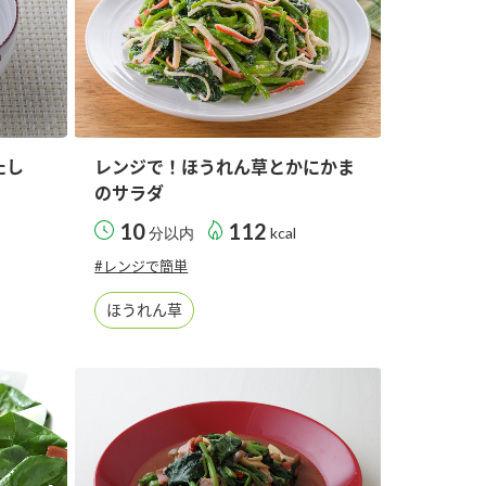
たし
レンジで！ほうれん草とかにかま
のサラダ
10
112
分以内
kcal
#レンジで簡単
ほうれん草