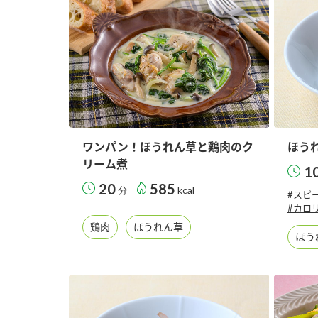
ワンパン！ほうれん草と鶏肉のク
ほう
リーム煮
1
20
585
分
kcal
#スピ
#カロ
鶏肉
ほうれん草
ほう