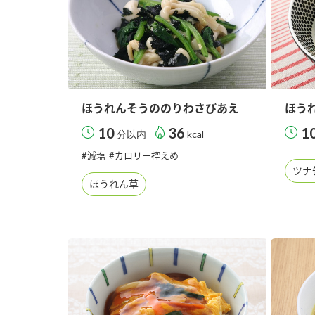
ほうれんそうののりわさびあえ
ほう
10
36
1
分以内
kcal
#減塩
#カロリー控えめ
ツナ
ほうれん草