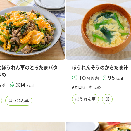
とほうれん草のとろたまバタ
ほうれんそうのかきたま汁
炒め
10
95
分以内
kcal
5
334
分
kcal
#カロリー控えめ
ほうれん草
卵
ほうれん草