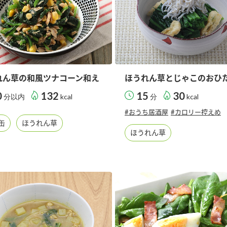
れん草の和風ツナコーン和え
ほうれん草とじゃこのおひ
0
132
15
30
分以内
kcal
分
kcal
#おうち居酒屋
#カロリー控えめ
缶
ほうれん草
ほうれん草