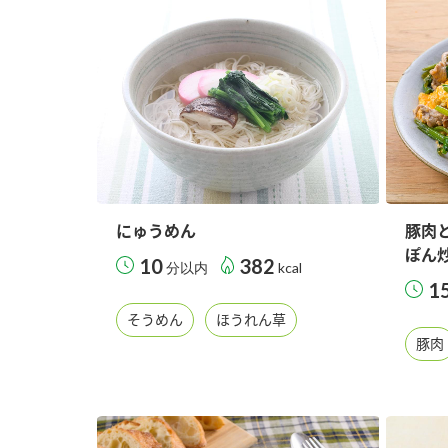
にゅうめん
豚肉
ぽん
10
382
分以内
kcal
1
そうめん
ほうれん草
豚肉