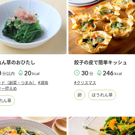
れん草のおひたし
餃子の皮で簡単キッシュ
0
20
30
246
分以内
kcal
分
kcal
ード（副菜・つまみ）
#減塩
#クリスマス
リー控えめ
卵
ほうれん草
れん草