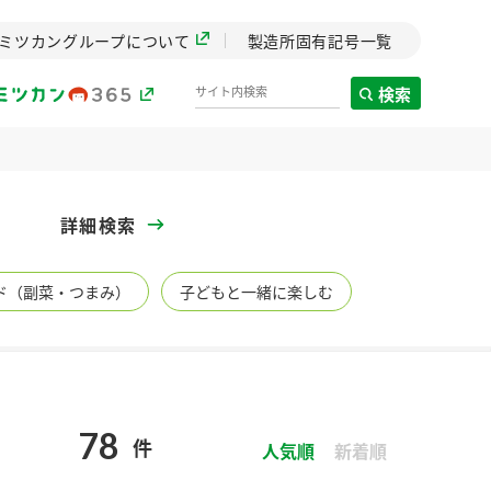
ミツカングループについて
製造所固有記号一覧
検索
製造所固有記号一覧
詳細検索
歴史
ド（副菜・つまみ）
子どもと一緒に楽しむ
までのミ
と挑戦の
します。
センター
ZENB initiative
78
件
イブ）
料理酒
鍋用調味料
つゆ
人気順
たれ
新着順
植物を可能な限りまる
ごと使ったZENBのコン
設立。「水」を