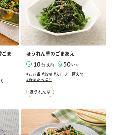
噌ごま
ほうれん草のごまあえ
10
50
分以内
kcal
#お弁当
#減塩
#カロリー控えめ
#野菜たっぷり
ぷり
ほうれん草