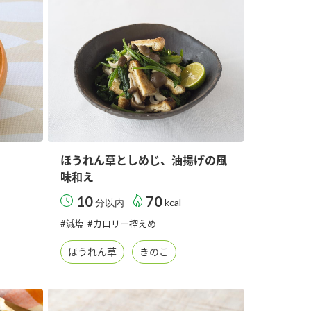
ほうれん草としめじ、油揚げの風
味和え
10
70
分以内
kcal
#減塩
#カロリー控えめ
ほうれん草
きのこ