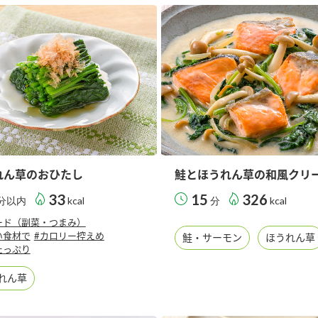
す。
テーマとし
活動を行っ
た。
MIM（ミツカンミュ
各部門が
スープ
中華
クイック調味料
レモン果汁
ふりか
ージアム）
いること
ミツカンの酢づくりの
「未来ビジ
歴史などが学べる体験
実現に向け
型博物館です。
取り組みを
す。
れん草のおひたし
鮭とほうれん草の和風クリ
納豆
Fibee
キッザニア東京「ぽ
33
15
326
分以内
kcal
分
kcal
ん酢工房」
ード（副菜・つまみ）
味ぽんやお酢について
い食材で
#カロリー控えめ
鮭・サーモン
ほうれん草
楽しく学べるパビリオ
たっぷり
ンです。
れん草
ibee（ファイビ
くらしプラ酢
カンタン酢