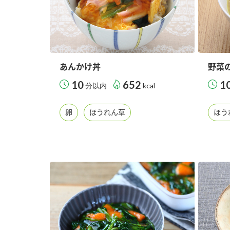
あんかけ丼
野菜
10
652
1
分以内
kcal
卵
ほうれん草
ほう