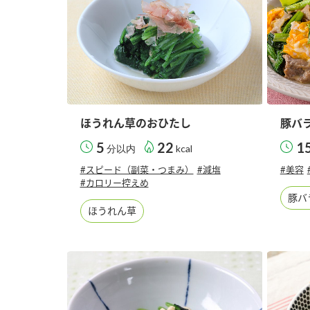
ほうれん草のおひたし
豚バ
5
22
1
分以内
kcal
#スピード（副菜・つまみ）
#減塩
#美容
#カロリー控えめ
豚バ
ほうれん草