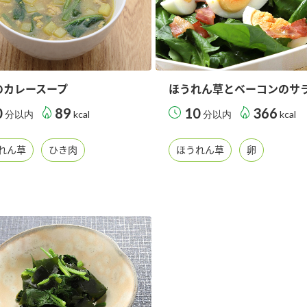
のカレースープ
ほうれん草とベーコンのサ
0
89
10
366
分以内
kcal
分以内
kcal
れん草
ひき肉
ほうれん草
卵