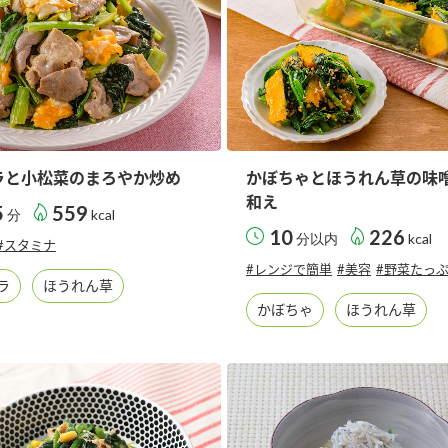
ラと小松菜のまろやか炒め
かぼちゃとほうれん草の味
和え
5
559
分
kcal
10
226
分以内
kcal
#スタミナ
#レンジで簡単
#美容
#野菜たっ
ラ
ほうれん草
かぼちゃ
ほうれん草