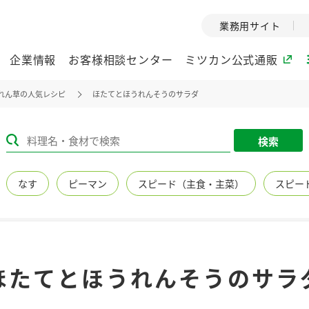
業務用サイト
企業情報
お客様相談センター
ミツカン公式通販
れん草の人気レシピ
ほたてとほうれんそうのサラダ
ミツカングループについて
検索
企業理念
ミツカンの
なす
ピーマン
スピード（主食・主菜）
スピー
ミツカングループの企
創業から現在
業理念をご紹介しま
ツカンの変革
す。
歴史をご紹介
ご紹介します。
環境への取り組み
水の文化
ほたてとほうれんそうのサラ
（アーカ
酢
調味酢
お酢ドリンク
ぽん酢
みりん風・
ミツカンの環境への取
り組みをご紹介しま
1999年