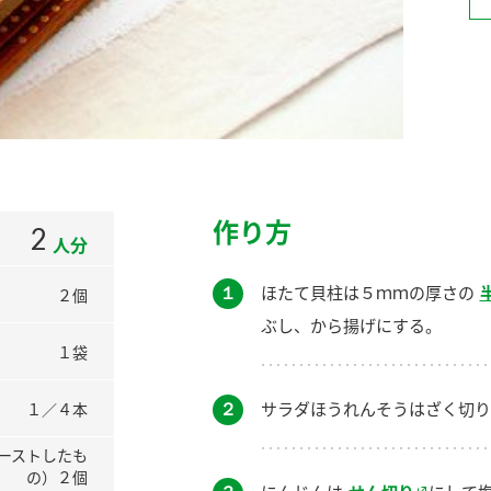
）
酢を知ろう！
すしラボ
ぽん酢サワー
作り方
2
人分
１
ほたて貝柱は５ｍｍの厚さの
２個
ぶし、から揚げにする。
１袋
２
サラダほうれんそうはざく切り
１／４本
ーストしたも
の）２個