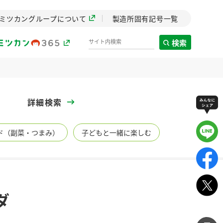
ミツカングループについて
製造所固有記号一覧
検索
製造所固有記号一覧
詳細検索
歴史
ド（副菜・つまみ）
子どもと一緒に楽しむ
までのミ
と挑戦の
します。
センター
ZENB initiative
ダ
イブ）
料理酒
鍋用調味料
つゆ
たれ
植物を可能な限りまる
ごと使ったZENBのコン
設立。「水」を