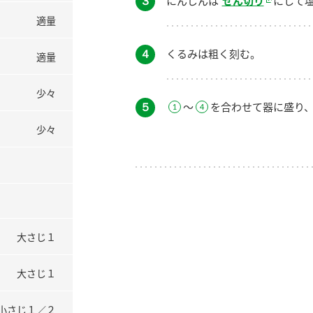
３
にんじんは
せん切り
にして
適量
４
くるみは粗く刻む。
適量
少々
５
～
を合わせて器に盛り
少々
大さじ１
大さじ１
小さじ１／２