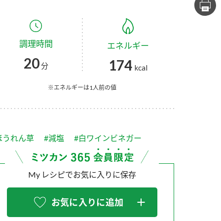
セプトをご紹介しま
た社会貢献
す。
ていまし
調理時間
エネルギー
大切にして
おいしさと健康への
け
おすしの素
炊き込みご飯の素
米飯用調味液
20
174
取り組み
分
kcal
ョン宣言」
ミツカンの研究成果と
た各部門の
おいしさと健康に役立
※エネルギーは1人前の値
ご紹介しま
つ情報をご紹介しま
す。
ほうれん草
#減塩
#白ワインビネガー
My レシピでお気に入りに保存
お気に入りに追加
お酢ドリンク
味ぽん
ぽん酢