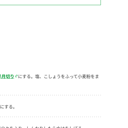
納豆の豆知識
鍋奉行マニュアル
ミツカンのCM
半月切り
にする。塩、こしょうをふって小麦粉をま
にする。