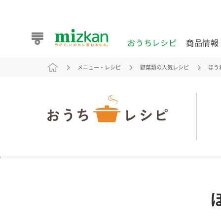
おうちレシピ
商品情報
メニュー・レシピ
野菜類の人気レシピ
ほう
おうちレシピ
商品情報 トップ
企業情報 トップ
お客様相談センター トップ
ミツカン公式通販
業務用サイト
また食べたいが見つかる。ミツカンからのおすすめレシピを
おうちレシピ トップ