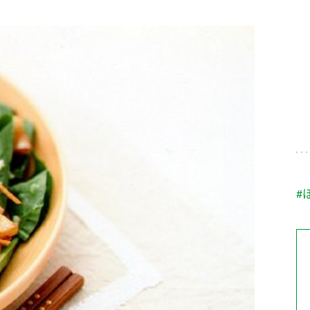
す。
テーマとし
活動を行っ
た。
MIM（ミツカンミュ
各部門が
スープ
中華
クイック調味料
レモン果汁
ふりか
ージアム）
いること
ミツカンの酢づくりの
「未来ビジ
歴史などが学べる体験
実現に向け
型博物館です。
取り組みを
す。
納豆
Fibee
キッザニア東京「ぽ
#
ん酢工房」
味ぽんやお酢について
楽しく学べるパビリオ
ンです。
ibee（ファイビ
くらしプラ酢
カンタン酢