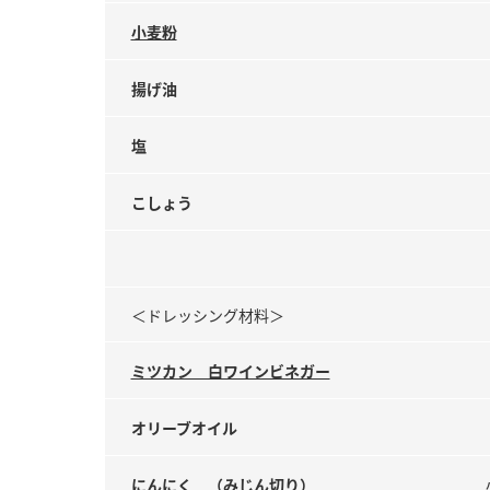
小麦粉
揚げ油
塩
こしょう
＜ドレッシング材料＞
ミツカン 白ワインビネガー
オリーブオイル
にんにく （みじん切り）