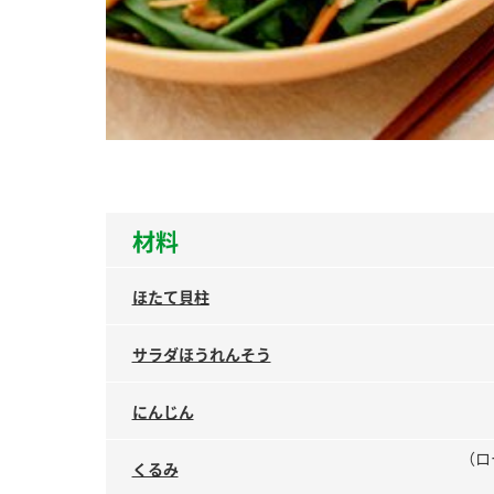
ー
お
材料
ほたて貝柱
サラダほうれんそう
にんじん
（ロ
くるみ