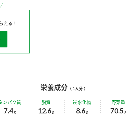
らえる！
栄養成分
（ 1人分 ）
タンパク質
脂質
炭水化物
野菜量
7.4
12.6
8.6
70.5
g
g
g
g