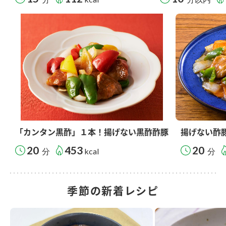
「カンタン黒酢」１本！揚げない黒酢酢豚
揚げない酢
20
453
20
分
kcal
分
季節の新着レシピ