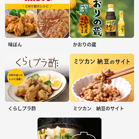
味ぽん
かおりの蔵
くらしプラ酢
ミツカン 納豆のサイト