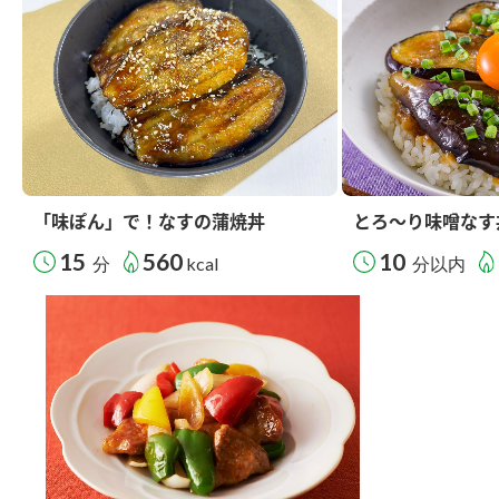
「味ぽん」で！なすの蒲焼丼
とろ～り味噌なす
15
560
10
分
kcal
分以内