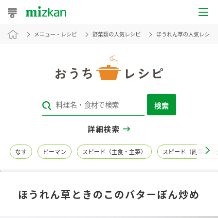
メニュー・レシピ
野菜類の人気レシピ
ほうれん草の人気レシピ
おうちレシピ
おすすめレシピ
レシピ特集
検索
レシピカテゴリ一覧
詳細検索
商品からレシピを探す
なす
ピーマン
スピード（主食・主菜）
スピード（副菜・つ
レシピ名特集
ほうれん草ときのこのバターぽん炒め
商品情報