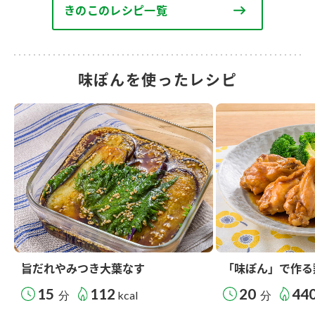
きのこのレシピ一覧
味ぽんを使ったレシピ
旨だれやみつき大葉なす
「味ぽん」で作る
15
112
20
44
分
kcal
分