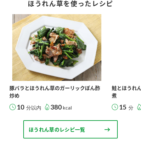
ほうれん草を使ったレシピ
豚バラとほうれん草のガーリックぽん酢
鮭とほうれ
炒め
煮
10
380
15
分以内
kcal
分
ほうれん草のレシピ一覧