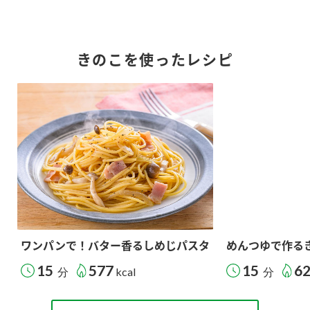
きのこを使ったレシピ
ワンパンで！バター香るしめじパスタ
めんつゆで作る
15
577
15
6
分
kcal
分