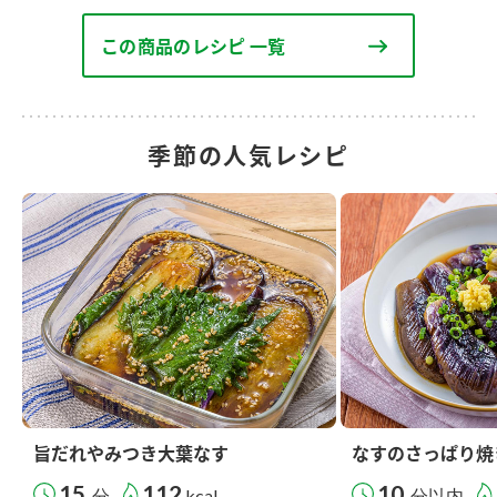
この商品のレシピ 一覧
季節の人気レシピ
旨だれやみつき大葉なす
なすのさっぱり焼
15
112
10
分
kcal
分以内