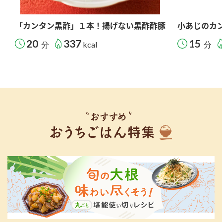
「カンタン黒酢」１本！揚げない黒酢酢豚
小あじのカ
20
337
15
分
kcal
分