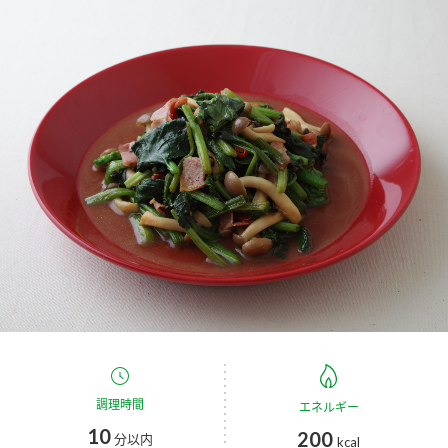
商品カテゴリ
新商品一覧
酢
調味酢
キャンペーン情報
お酢ドリンク
ぽん酢
ブランド・スペシャルサイト
ブランド・スペシャルサイト トップ
みりん風・料理酒
鍋用調味料
商品ブランドサイト
企業情報
Fibee（ファイビー）
国内事業概要
くらしプラ酢
つゆ
たれ
カンタン酢
ミツカングループについて
お酢ドリンク
ミツカンを知る
企業理念
スープ
中華
調理時間
エネルギー
味ぽん
10
200
分以内
kcal
ぽん酢