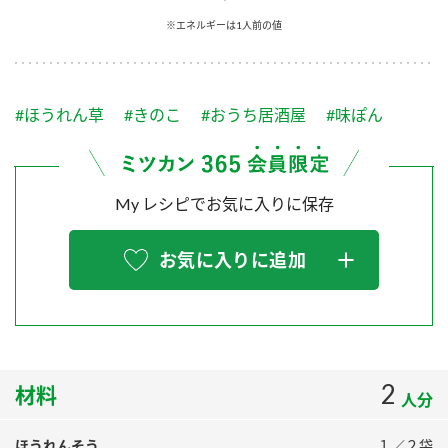
採用情報
環境への取り組み
※エネルギーは1人前の値
かおりの蔵
ミツカンの歴史
クイック調味料
レモン果汁
ニュースリリース
つゆ
水の文化センター（アーカイブ）
鍋なび
#ほうれん草
#きのこ
#おうち居酒屋
#味ぽん
ふりかけ
おすしの素
お客様相談センター
納豆のサイト
ZENB initiative
PIN印
お客様の声をいかしました
炊き込みご飯の素
米飯用調味液
My レシピでお気に入りに保存
三ツ判山吹
販売終了製品のご案内
千夜
MIM（ミツカンミュージアム）
お気に入りに追加
納豆
Fibee
よくあるご質問
スペシャルサイト
お酢を知ろう！
各部門が大切にしていること
お問い合わせ
すしラボ
地図から取り扱い店舗を探す
2
ぽん酢サワー
材料
人分
おいしさと健康への取り組み
納豆の豆知識
ほうれんそう
１／２袋