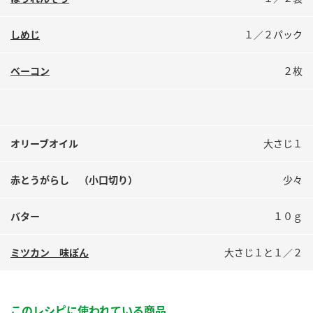
鍋奉行マニュアル
ミツカン公式通販
ミツカンのCM
キッザニア東京「ぽん酢工房」
しめじ
１／２パック
ロングセラー商品 ＋ おすすめレシピ
ベーコン
２枚
人気商品 ＋ おすすめレシピ
検索
オリーブオイル
大さじ１
赤とうがらし （小口切り）
少々
業務用サイト
ミツカングループについて
製造所固有記号一覧
バター
１０ｇ
ミツカン 味ぽん
大さじ１と１／２
このレシピに使われている商品