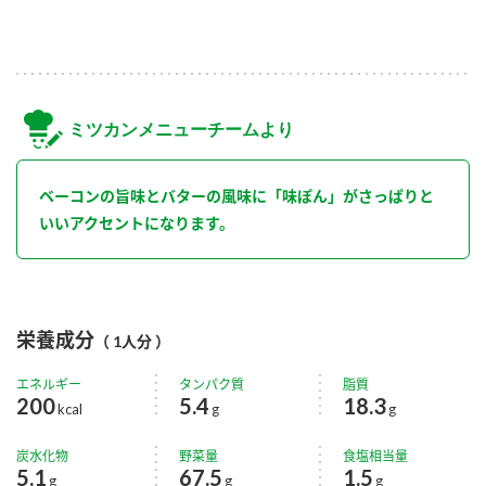
ミツカンメニューチームより
ベーコンの旨味とバターの風味に「味ぽん」がさっぱりと
いいアクセントになります。
栄養成分
（ 1人分 ）
エネルギー
タンパク質
脂質
200
5.4
18.3
kcal
g
g
炭水化物
野菜量
食塩相当量
5.1
67.5
1.5
g
g
g