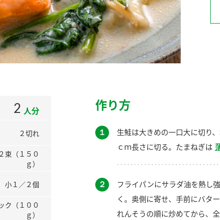
）
酢を知ろう！
すしラボ
ぽん酢サワー
作り方
2
人分
１
生鮭は大きめの一口大に切り、
２切れ
ｃｍ長さに切る。たまねぎは
２束（１５０
ｇ）
２
フライパンにサラダ油を熱し強
小１／２個
く。奥側に寄せ、手前にバター
ック（１００
れんそうの順に炒めてから、全
ｇ）