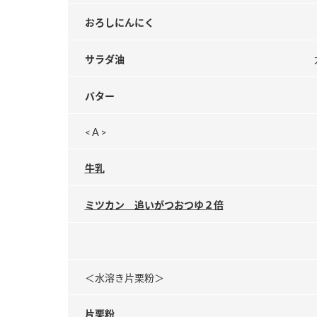
おろしにんにく
サラダ油
バター
<Ａ>
牛乳
ミツカン 追いがつおつゆ２倍
＜水溶き片栗粉＞
片栗粉