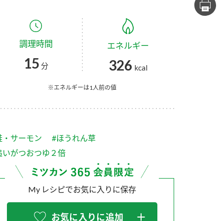
セプトをご紹介しま
た社会貢献
す。
ていまし
調理時間
エネルギー
大切にして
おいしさと健康への
け
おすしの素
炊き込みご飯の素
米飯用調味液
15
326
取り組み
分
kcal
ョン宣言」
ミツカンの研究成果と
た各部門の
おいしさと健康に役立
※エネルギーは1人前の値
ご紹介しま
つ情報をご紹介しま
す。
鮭・サーモン
#ほうれん草
追いがつおつゆ２倍
My レシピでお気に入りに保存
お酢ドリンク
味ぽん
ぽん酢
お気に入りに追加