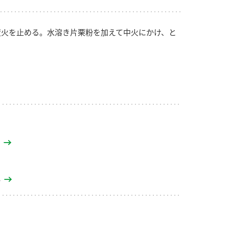
度火を止める。水溶き片栗粉を加えて中火にかけ、と
し
し
り