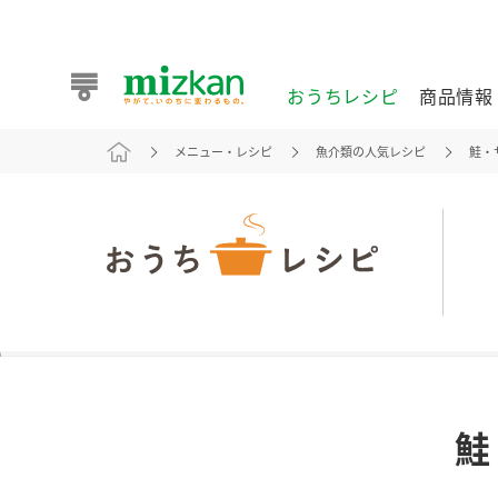
おうちレシピ
商品情報
メニュー・レシピ
魚介類の人気レシピ
鮭・
おうちレシピ
商品情報 トップ
企業情報 トップ
お客様相談センター トップ
ミツカン公式通販
業務用サイト
また食べたいが見つかる。ミツカンからのおすすめレシピを
鮭
おうちレシピ トップ