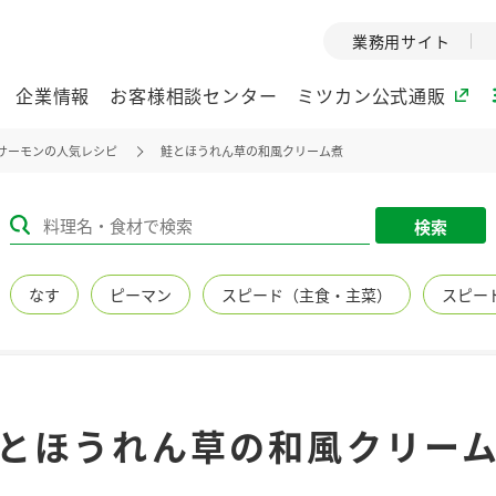
業務用サイト
企業情報
お客様相談センター
ミツカン公式通販
サーモンの人気レシピ
鮭とほうれん草の和風クリーム煮
ミツカングループについて
検索
企業理念
ミツカンの
なす
ピーマン
スピード（主食・主菜）
スピー
ミツカングループの企
創業から現在
業理念をご紹介しま
ツカンの変革
す。
歴史をご紹介
ご紹介します。
環境への取り組み
水の文化
とほうれん草の和風クリー
（アーカ
酢
調味酢
お酢ドリンク
ぽん酢
みりん風・
ミツカンの環境への取
り組みをご紹介しま
1999年