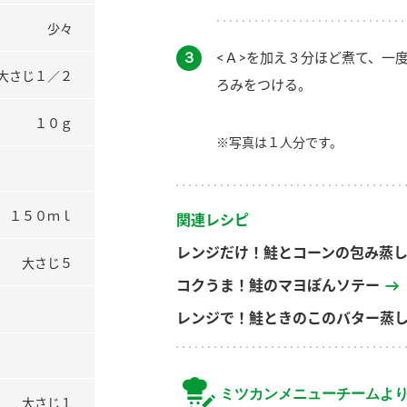
少々
３
<Ａ>を加え３分ほど煮て、一
大さじ１／２
ろみをつける。
１０ｇ
※写真は１人分です。
１５０ｍｌ
関連レシピ
レンジだけ！鮭とコーンの包み蒸
大さじ５
コクうま！鮭のマヨぽんソテー
レンジで！鮭ときのこのバター蒸
ミツカンメニューチームよ
大さじ１