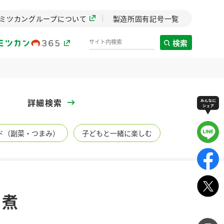
ミツカングループについて
製造所固有記号一覧
検索
製造所固有記号一覧
詳細検索
歴史
ド（副菜・つまみ）
子どもと一緒に楽しむ
までのミ
と挑戦の
します。
センター
ZENB initiative
ム煮
イブ）
料理酒
鍋用調味料
つゆ
たれ
植物を可能な限りまる
ごと使ったZENBのコン
設立。「水」を