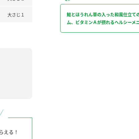
鮭とほうれん草の入った和風仕立て
大さじ１
ム、ビタミンＡが摂れるヘルシーメ
らえる！