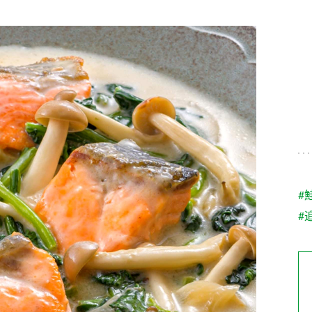
す。
テーマとし
活動を行っ
た。
MIM（ミツカンミュ
各部門が
スープ
中華
クイック調味料
レモン果汁
ふりか
ージアム）
いること
ミツカンの酢づくりの
「未来ビジ
歴史などが学べる体験
実現に向け
型博物館です。
取り組みを
す。
納豆
Fibee
キッザニア東京「ぽ
#
ん酢工房」
#
味ぽんやお酢について
楽しく学べるパビリオ
ンです。
ibee（ファイビ
くらしプラ酢
カンタン酢