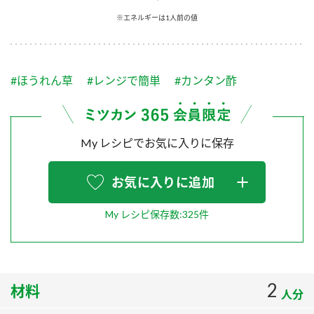
採用情報
環境への取り組み
※エネルギーは1人前の値
かおりの蔵
ミツカンの歴史
クイック調味料
レモン果汁
ニュースリリース
つゆ
水の文化センター（アーカイブ）
鍋なび
#ほうれん草
#レンジで簡単
#カンタン酢
ふりかけ
おすしの素
お客様相談センター
納豆のサイト
ZENB initiative
PIN印
お客様の声をいかしました
炊き込みご飯の素
米飯用調味液
My レシピでお気に入りに保存
三ツ判山吹
販売終了製品のご案内
千夜
MIM（ミツカンミュージアム）
お気に入りに追加
納豆
Fibee
よくあるご質問
スペシャルサイト
My レシピ保存数:325件
お酢を知ろう！
各部門が大切にしていること
お問い合わせ
すしラボ
地図から取り扱い店舗を探す
ぽん酢サワー
2
材料
おいしさと健康への取り組み
人分
納豆の豆知識