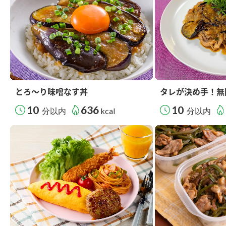
とろ～り味噌なす丼
タレが決め手！無
10
636
10
分以内
kcal
分以内