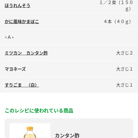
１／２束（１５０
鍋奉行マニュアル
ほうれんそう
ミツカン公式通販
ｇ）
ミツカンのCM
キッザニア東京「ぽん酢工房」
かに風味かまぼこ
４本（４０ｇ）
ロングセラー商品 ＋ おすすめレシピ
人気商品 ＋ おすすめレシピ
<Ａ>
ミツカン カンタン酢
大さじ２
検索
マヨネーズ
大さじ１
業務用サイト
ミツカングループについて
製造所固有記号一覧
すりごま （白）
大さじ１
このレシピに使われている商品
カンタン酢