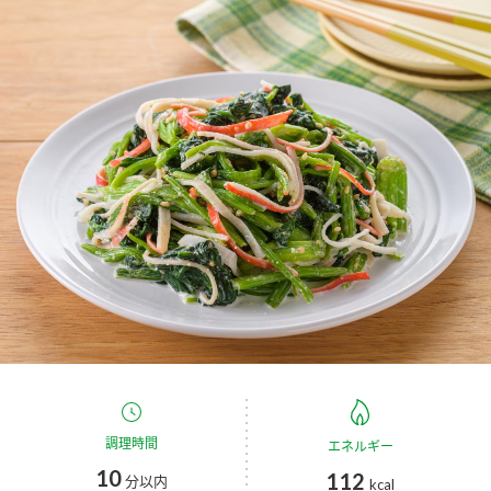
商品カテゴリ
新商品一覧
酢
調味酢
キャンペーン情報
お酢ドリンク
ぽん酢
ブランド・スペシャルサイト
ブランド・スペシャルサイト トップ
みりん風・料理酒
鍋用調味料
商品ブランドサイト
企業情報
Fibee（ファイビー）
国内事業概要
くらしプラ酢
つゆ
たれ
カンタン酢
ミツカングループについて
お酢ドリンク
ミツカンを知る
企業理念
スープ
中華
調理時間
エネルギー
味ぽん
10
112
分以内
kcal
ぽん酢