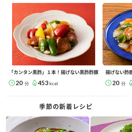
「カンタン黒酢」１本！揚げない黒酢酢豚
揚げない酢
20
453
20
分
kcal
分
季節の新着レシピ