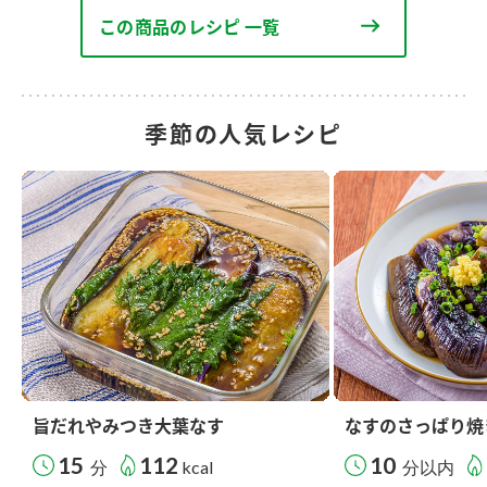
この商品のレシピ 一覧
季節の人気レシピ
旨だれやみつき大葉なす
なすのさっぱり焼
15
112
10
分
kcal
分以内