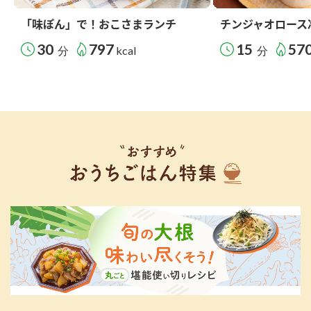
「味ぽん」で！おこさまランチ
チンジャオロース
30
797
15
57
分
kcal
分