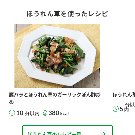
ほうれん草を使ったレシピ
豚バラとほうれん草のガーリックぽん酢炒
ほうれん
め
分以
5
内
10
380
分以内
kcal
ほうれん草のレシピ一覧