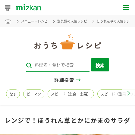
メニュー・レシピ
野菜類の人気レシピ
ほうれん草の人気レシピ
おうちレシピ
おすすめレシピ
レシピ特集
検索
レシピカテゴリ一覧
詳細検索
商品からレシピを探す
なす
ピーマン
スピード（主食・主菜）
スピード（副菜・つ
レシピ名特集
レンジで！ほうれん草とかにかまのサラダ
商品情報