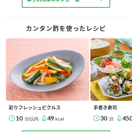
カンタン酢を使ったレシピ
彩りフレッシュピクルス
手巻き寿司
10
49
30
45
分以内
kcal
分