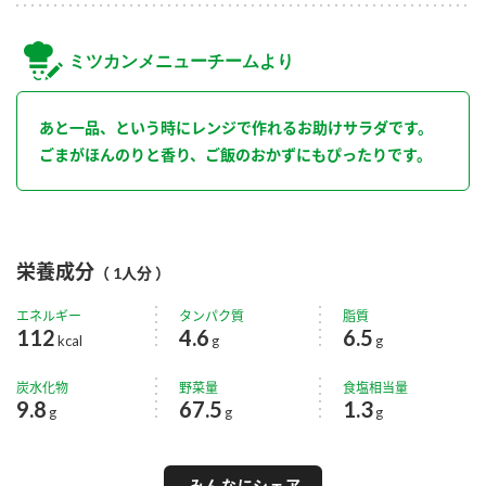
ミツカンメニューチームより
あと一品、という時にレンジで作れるお助けサラダです。
ごまがほんのりと香り、ご飯のおかずにもぴったりです。
栄養成分
（ 1人分 ）
エネルギー
タンパク質
脂質
112
4.6
6.5
kcal
g
g
炭水化物
野菜量
食塩相当量
9.8
67.5
1.3
g
g
g