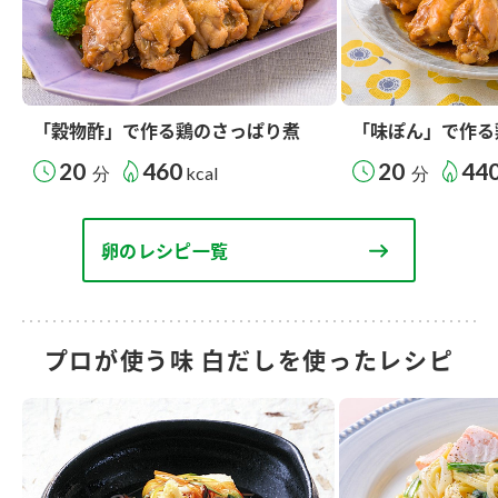
「穀物酢」で作る鶏のさっぱり煮
「味ぽん」で作る
20
460
20
44
分
kcal
分
卵のレシピ一覧
プロが使う味 白だしを使ったレシピ