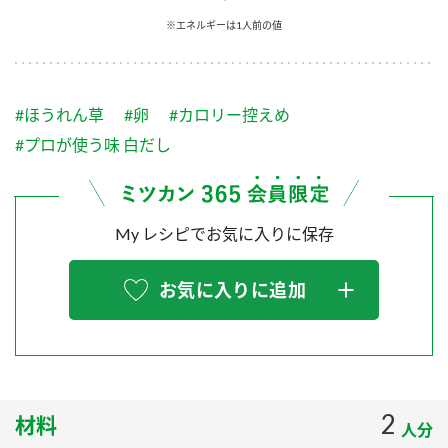
採用情報
環境への取り組み
※エネルギーは1人前の値
かおりの蔵
ミツカンの歴史
クイック調味料
レモン果汁
ニュースリリース
つゆ
水の文化センター（アーカイブ）
鍋なび
#ほうれん草
#卵
#カロリー控えめ
ふりかけ
おすしの素
お客様相談センター
納豆のサイト
#プロが使う味 白だし
ZENB initiative
PIN印
お客様の声をいかしました
炊き込みご飯の素
米飯用調味液
三ツ判山吹
My レシピでお気に入りに保存
販売終了製品のご案内
千夜
MIM（ミツカンミュージアム）
納豆
Fibee
よくあるご質問
お気に入りに追加
スペシャルサイト
お酢を知ろう！
各部門が大切にしていること
お問い合わせ
すしラボ
地図から取り扱い店舗を探す
ぽん酢サワー
おいしさと健康への取り組み
2
材料
納豆の豆知識
人分