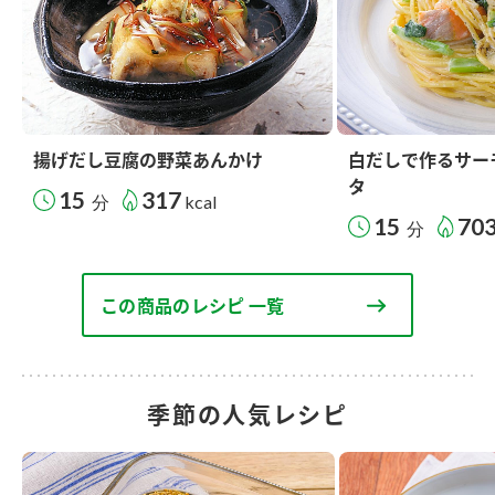
揚げだし豆腐の野菜あんかけ
白だしで作るサー
タ
15
317
分
kcal
15
70
分
この商品のレシピ 一覧
季節の人気レシピ