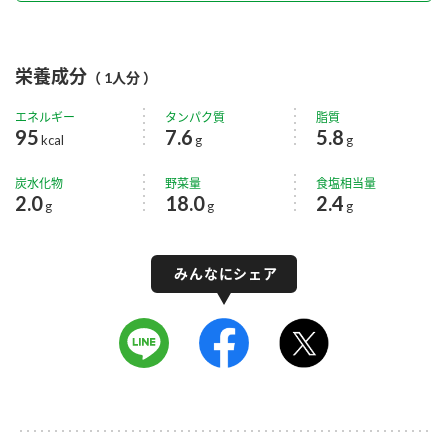
栄養成分
（ 1人分 ）
エネルギー
タンパク質
脂質
95
7.6
5.8
kcal
g
g
炭水化物
野菜量
食塩相当量
2.0
18.0
2.4
g
g
g