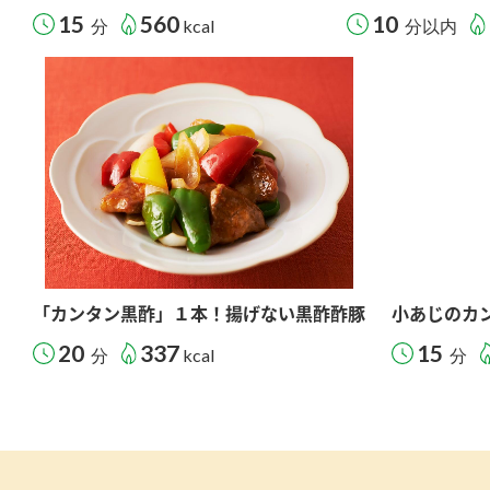
15
560
10
分
kcal
分以内
「カンタン黒酢」１本！揚げない黒酢酢豚
小あじのカ
20
337
15
分
kcal
分