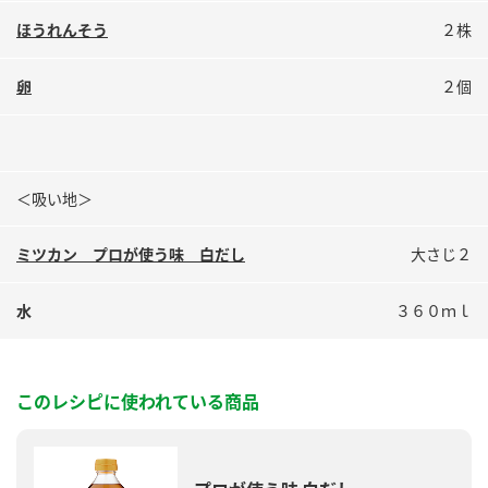
鍋奉行マニュアル
ミツカン公式通販
ほうれんそう
２株
ミツカンのCM
キッザニア東京「ぽん酢工房」
卵
２個
ロングセラー商品 ＋ おすすめレシピ
人気商品 ＋ おすすめレシピ
＜吸い地＞
検索
ミツカン プロが使う味 白だし
大さじ２
業務用サイト
ミツカングループについて
製造所固有記号一覧
水
３６０ｍｌ
このレシピに使われている商品