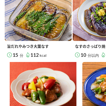
旨だれやみつき大葉なす
なすのさっぱり焼
15
112
10
分
kcal
分以内