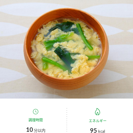
商品カテゴリ
新商品一覧
酢
調味酢
キャンペーン情報
お酢ドリンク
ぽん酢
ブランド・スペシャルサイト
ブランド・スペシャルサイト トップ
みりん風・料理酒
鍋用調味料
商品ブランドサイト
企業情報
Fibee（ファイビー）
国内事業概要
くらしプラ酢
つゆ
たれ
カンタン酢
ミツカングループについて
お酢ドリンク
ミツカンを知る
企業理念
スープ
中華
調理時間
エネルギー
味ぽん
10
95
分以内
kcal
ぽん酢