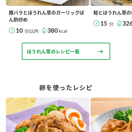
豚バラとほうれん草のガーリックぽ
鮭とほうれん草の
ん酢炒め
15
32
分
10
380
分以内
kcal
ほうれん草のレシピ一覧
卵を使ったレシピ