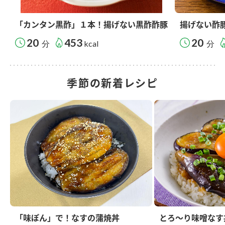
「カンタン黒酢」１本！揚げない黒酢酢豚
揚げない酢
20
453
20
分
kcal
分
季節の新着レシピ
「味ぽん」で！なすの蒲焼丼
とろ～り味噌なす