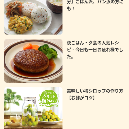
分】ごはん派、パン派の方に
も！
夜ごはん・夕食の人気レシ
ピ‐今日も一日お疲れ様でし
た。
美味しい梅シロップの作り方
【お酢がコツ】