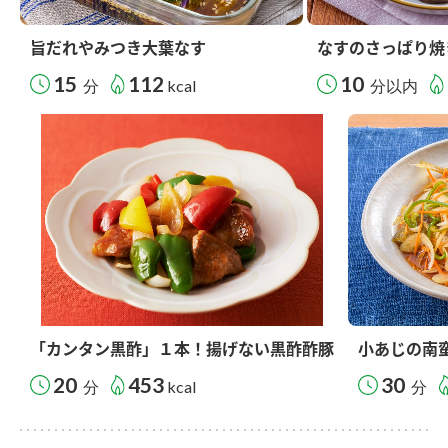
旨だれやみつき大葉なす
なすのさっぱり焼
15
112
10
分
kcal
分以内
「カンタン黒酢」１本！揚げない黒酢酢豚
小あじの南
20
453
30
分
kcal
分