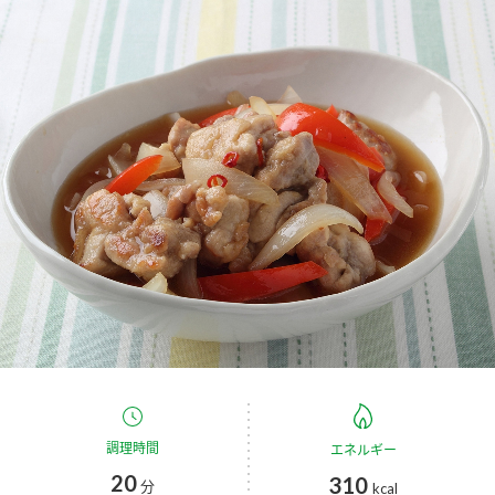
商品カテゴリ
新商品一覧
酢
調味酢
キャンペーン情報
お酢ドリンク
ぽん酢
ブランド・スペシャルサイト
ブランド・スペシャルサイト トップ
みりん風・料理酒
鍋用調味料
商品ブランドサイト
企業情報
Fibee（ファイビー）
国内事業概要
くらしプラ酢
つゆ
たれ
カンタン酢
ミツカングループについて
お酢ドリンク
ミツカンを知る
企業理念
スープ
中華
調理時間
味ぽん
エネルギー
20
310
分
kcal
ぽん酢