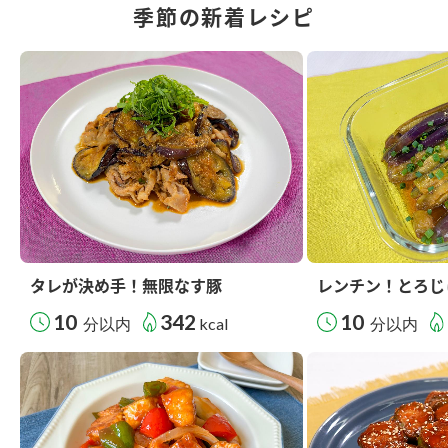
季節の新着レシピ
タレが決め手！無限なす豚
レンチン！とろじ
10
342
10
分以内
kcal
分以内