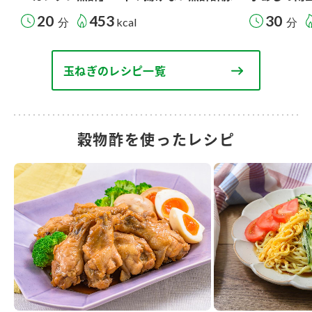
20
453
30
分
kcal
分
玉ねぎのレシピ一覧
穀物酢を使ったレシピ