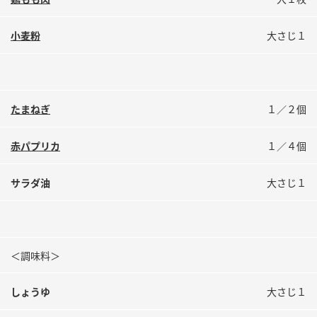
鍋奉行マニュアル
ミツカン公式通販
ミツカンのCM
キッザニア東京「ぽん酢工房」
小麦粉
大さじ１
ロングセラー商品 ＋ おすすめレシピ
人気商品 ＋ おすすめレシピ
たまねぎ
１／２個
検索
赤パプリカ
１／４個
サラダ油
大さじ１
業務用サイト
ミツカングループについて
製造所固有記号一覧
＜調味料＞
しょうゆ
大さじ１