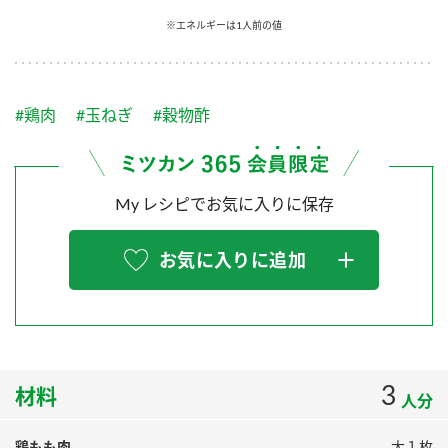
採用情報
環境への取り組み
※エネルギーは1人前の値
かおりの蔵
ミツカンの歴史
クイック調味料
レモン果汁
ニュースリリース
つゆ
水の文化センター（アーカイブ）
鍋なび
#鶏肉
#玉ねぎ
#穀物酢
ふりかけ
おすしの素
お客様相談センター
納豆のサイト
ZENB initiative
PIN印
お客様の声をいかしました
炊き込みご飯の素
米飯用調味液
My レシピでお気に入りに保存
三ツ判山吹
販売終了製品のご案内
千夜
MIM（ミツカンミュージアム）
お気に入りに追加
納豆
Fibee
よくあるご質問
スペシャルサイト
お酢を知ろう！
各部門が大切にしていること
お問い合わせ
すしラボ
地図から取り扱い店舗を探す
3
ぽん酢サワー
材料
人分
おいしさと健康への取り組み
納豆の豆知識
鶏もも肉
大１枚