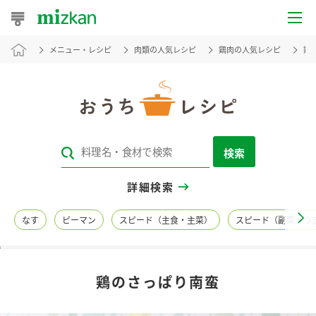
メニュー・レシピ
肉類の人気レシピ
鶏肉の人気レシピ
鶏
おうちレシピ
おすすめレシピ
レシピ特集
検索
レシピカテゴリ一覧
詳細検索
商品からレシピを探す
なす
ピーマン
スピード（主食・主菜）
スピード（副菜・つ
レシピ名特集
鶏のさっぱり南蛮
商品情報