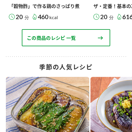
「穀物酢」で作る鶏のさっぱり煮
ザ・定番！基本の
20
460
20
61
分
kcal
分
この商品のレシピ 一覧
季節の人気レシピ