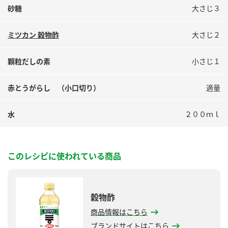
砂糖
大さじ３
ミツカン 穀物酢
大さじ２
顆粒だしの素
小さじ１
赤とうがらし （小口切り）
適量
水
２００ｍｌ
このレシピに使われている商品
穀物酢
商品情報はこちら
ブランドサイトはこちら