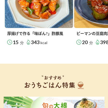
厚揚げで作る「味ぽん?」酢豚風
ピーマンの豆腐肉
15
343
20
39
分
kcal
分