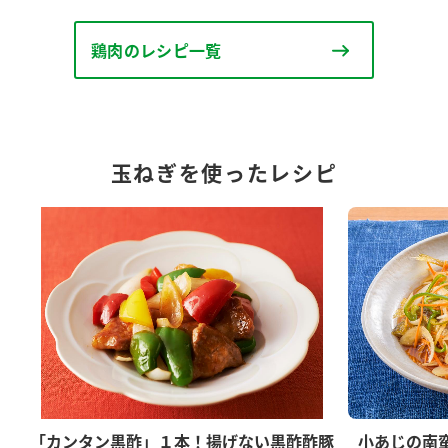
鶏肉のレシピ一覧
玉ねぎを使ったレシピ
「カンタン黒酢」１本！揚げない黒酢酢豚
小あじの南