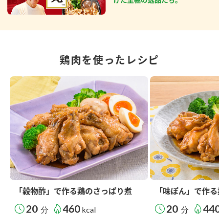
鶏肉を使ったレシピ
「穀物酢」で作る鶏のさっぱり煮
「味ぽん」で作る
20
460
20
44
分
kcal
分