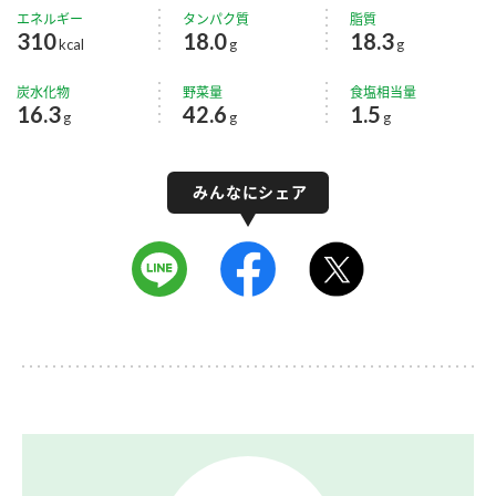
エネルギー
タンパク質
脂質
310
18.0
18.3
kcal
g
g
炭水化物
野菜量
食塩相当量
16.3
42.6
1.5
g
g
g