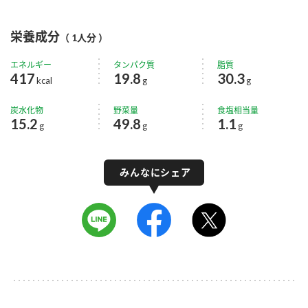
栄養成分
（ 1人分 ）
エネルギー
タンパク質
脂質
417
19.8
30.3
kcal
g
g
炭水化物
野菜量
食塩相当量
15.2
49.8
1.1
g
g
g