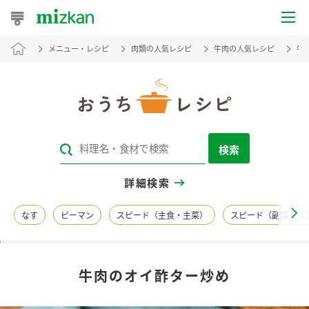
メニュー・レシピ
肉類の人気レシピ
牛肉の人気レシピ
牛
おうちレシピ
おすすめレシピ
レシピ特集
検索
レシピカテゴリ一覧
詳細検索
商品からレシピを探す
なす
ピーマン
スピード（主食・主菜）
スピード（副菜・つ
レシピ名特集
牛肉のオイ酢ター炒め
商品情報