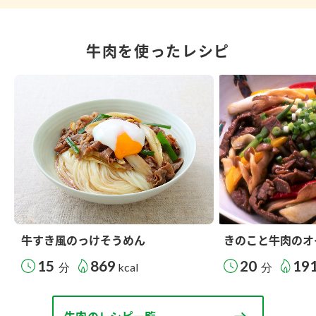
牛肉を使ったレシピ
牛すき風のっけそうめん
きのこと牛肉のオ
15
869
20
19
分
kcal
分