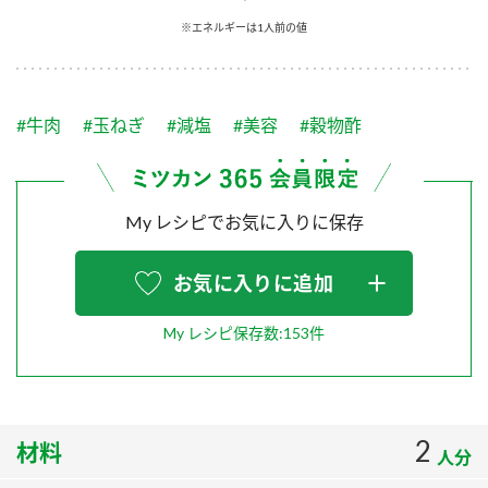
採用情報
環境への取り組み
※エネルギーは1人前の値
かおりの蔵
ミツカンの歴史
クイック調味料
レモン果汁
ニュースリリース
つゆ
水の文化センター（アーカイブ）
鍋なび
#牛肉
#玉ねぎ
#減塩
#美容
#穀物酢
ふりかけ
おすしの素
お客様相談センター
納豆のサイト
ZENB initiative
PIN印
お客様の声をいかしました
炊き込みご飯の素
米飯用調味液
My レシピでお気に入りに保存
三ツ判山吹
販売終了製品のご案内
千夜
MIM（ミツカンミュージアム）
お気に入りに追加
納豆
Fibee
よくあるご質問
スペシャルサイト
My レシピ保存数:153件
お酢を知ろう！
各部門が大切にしていること
お問い合わせ
すしラボ
地図から取り扱い店舗を探す
ぽん酢サワー
2
材料
おいしさと健康への取り組み
人分
納豆の豆知識