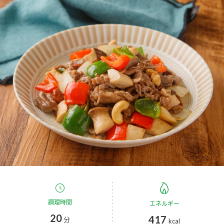
商品カテゴリ
新商品一覧
酢
調味酢
キャンペーン情報
お酢ドリンク
ぽん酢
ブランド・スペシャルサイト
ブランド・スペシャルサイト トップ
みりん風・料理酒
鍋用調味料
商品ブランドサイト
企業情報
Fibee（ファイビー）
国内事業概要
くらしプラ酢
つゆ
たれ
カンタン酢
ミツカングループについて
お酢ドリンク
ミツカンを知る
企業理念
スープ
中華
調理時間
エネルギー
味ぽん
20
417
分
kcal
ぽん酢