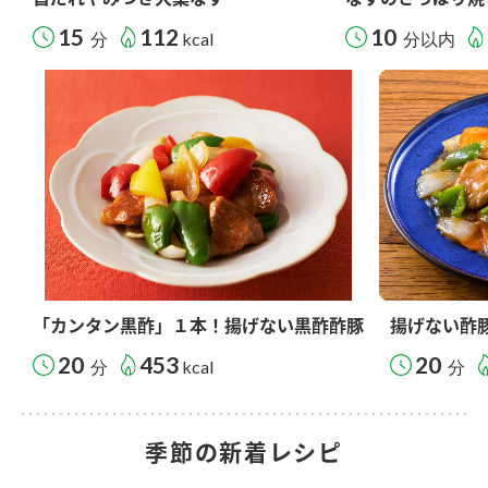
15
112
10
分
kcal
分以内
「カンタン黒酢」１本！揚げない黒酢酢豚
揚げない酢
20
453
20
分
kcal
分
季節の新着レシピ