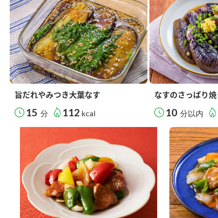
旨だれやみつき大葉なす
なすのさっぱり焼
15
112
10
分
kcal
分以内