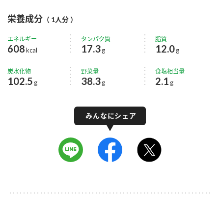
栄養成分
（ 1人分 ）
エネルギー
タンパク質
脂質
608
17.3
12.0
kcal
g
g
炭水化物
野菜量
食塩相当量
102.5
38.3
2.1
g
g
g