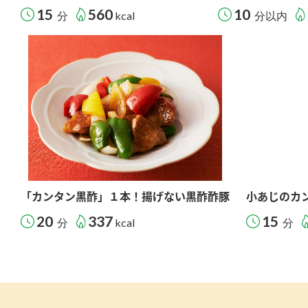
15
560
10
分
kcal
分以内
「カンタン黒酢」１本！揚げない黒酢酢豚
小あじのカ
20
337
15
分
kcal
分