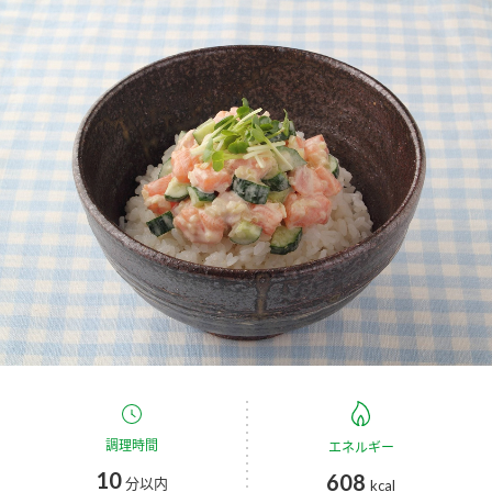
商品カテゴリ
新商品一覧
酢
調味酢
キャンペーン情報
お酢ドリンク
ぽん酢
ブランド・スペシャルサイト
ブランド・スペシャルサイト トップ
みりん風・料理酒
鍋用調味料
商品ブランドサイト
企業情報
Fibee（ファイビー）
国内事業概要
くらしプラ酢
つゆ
たれ
カンタン酢
ミツカングループについて
お酢ドリンク
ミツカンを知る
企業理念
スープ
中華
調理時間
味ぽん
エネルギー
10
608
分以内
kcal
ぽん酢