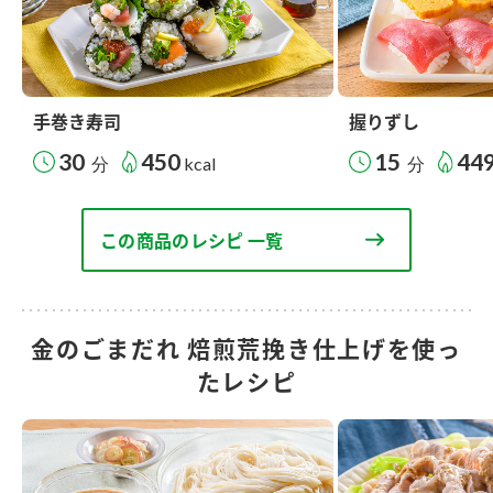
手巻き寿司
握りずし
30
450
15
44
分
kcal
分
この商品のレシピ 一覧
金のごまだれ 焙煎荒挽き仕上げを使っ
たレシピ