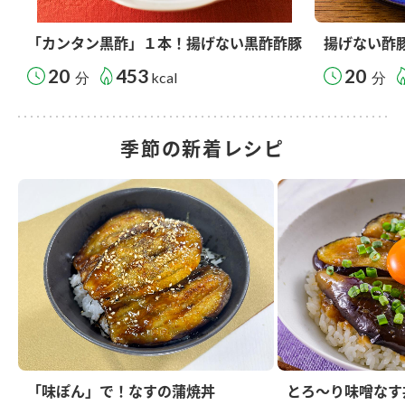
「カンタン黒酢」１本！揚げない黒酢酢豚
揚げない酢
20
453
20
分
kcal
分
季節の新着レシピ
「味ぽん」で！なすの蒲焼丼
とろ～り味噌なす