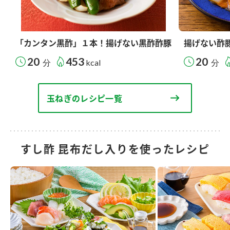
「カンタン黒酢」１本！揚げない黒酢酢豚
揚げない酢
20
453
20
分
kcal
分
玉ねぎのレシピ一覧
すし酢 昆布だし入りを使ったレシピ