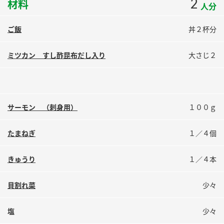
2
材料
人分
鍋奉行マニュアル
ミツカン公式通販
ミツカンのCM
キッザニア東京「ぽん酢工房」
ご飯
丼２杯分
ロングセラー商品 ＋ おすすめレシピ
ミツカン すし酢昆布だし入り
大さじ２
人気商品 ＋ おすすめレシピ
検索
サーモン （刺身用）
１００ｇ
業務用サイト
ミツカングループについて
製造所固有記号一覧
たまねぎ
１／４個
きゅうり
１／４本
貝割れ菜
少々
塩
少々