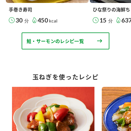
手巻き寿司
ひな祭りの海鮮ち
30
450
15
63
分
kcal
分
鮭・サーモンのレシピ一覧
玉ねぎを使ったレシピ