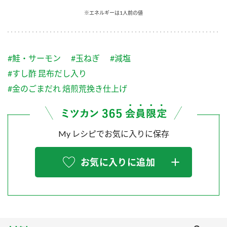
採用情報
環境への取り組み
※エネルギーは1人前の値
かおりの蔵
ミツカンの歴史
クイック調味料
レモン果汁
ニュースリリース
つゆ
水の文化センター（アーカイブ）
鍋なび
#鮭・サーモン
#玉ねぎ
#減塩
ふりかけ
おすしの素
お客様相談センター
納豆のサイト
#すし酢 昆布だし入り
ZENB initiative
PIN印
#金のごまだれ 焙煎荒挽き仕上げ
お客様の声をいかしました
炊き込みご飯の素
米飯用調味液
三ツ判山吹
販売終了製品のご案内
千夜
MIM（ミツカンミュージアム）
My レシピでお気に入りに保存
納豆
Fibee
よくあるご質問
スペシャルサイト
お気に入りに追加
お酢を知ろう！
各部門が大切にしていること
お問い合わせ
すしラボ
地図から取り扱い店舗を探す
ぽん酢サワー
おいしさと健康への取り組み
納豆の豆知識