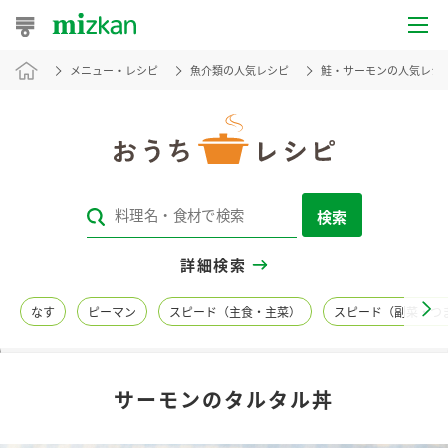
メニュー・レシピ
魚介類の人気レシピ
鮭・サーモンの人気レシ
おうちレシピ
おすすめレシピ
レシピ特集
検索
レシピカテゴリ一覧
詳細検索
商品からレシピを探す
なす
ピーマン
スピード（主食・主菜）
スピード（副菜・つ
レシピ名特集
サーモンのタルタル丼
商品情報