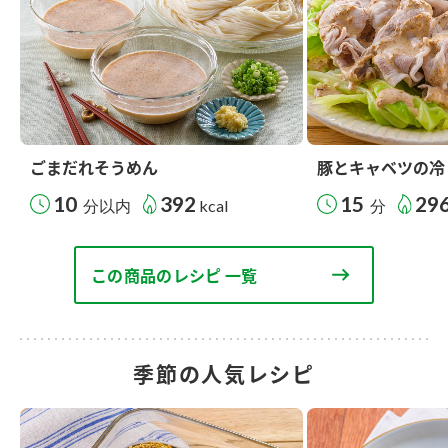
ごまだれそうめん
豚とキャベツの冷
10
392
15
29
分以内
kcal
分
この商品のレシピ 一覧
季節の人気レシピ